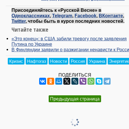
Присоединяйтесь к «Русской Весне» в
Одноклассниках
,
Telegram
,
Facebook
,
ВКонтакте
,
Twitter
, чтобы быть в курсе последних новостей.
Читайте также
«Это конец»: в США забили тревогу после заявления
Путина по Украине
В Финляндии заявили о разжигании ненависти к Росс
Кризис
Нафтогаз
Новости
Россия
Украина
Энергети
ПОДЕЛИТЬСЯ
Предыдущая страница