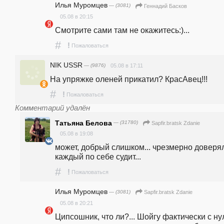
Илья Муромцев
— (3081)
Геннадий Басков
05.08 в 20:15
Смотрите сами там не окажитесь:)...
#
!
Пожаловаться
NIK USSR
— (9876)
05.08 в 17:11
На упряжке оленей прикатил? КрасАвец!!!
#
!
Пожаловаться
Комментарий удалён
Татьяна Белова
— (31780)
Sapfir.bratsk Zdanie
05.08 в 19:08
может, добрый слишком... чрезмерно доверял.
каждый по себе судит...
#
!
Пожаловаться
Илья Муромцев
— (3081)
Sapfir.bratsk Zdanie
05.08 в 20:21
Ципсошник, что ли?... Шойгу фактически с нул