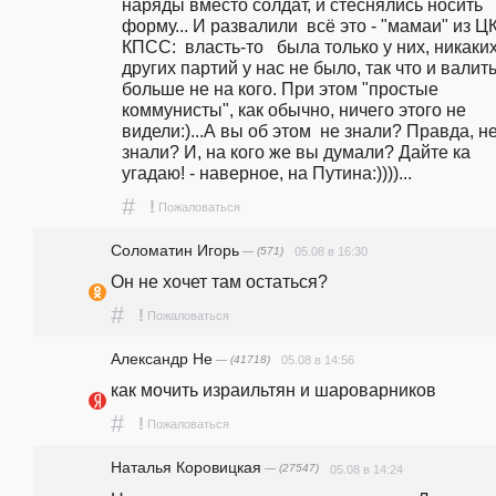
наряды вместо солдат, и стеснялись носить 
форму... И развалили  всё это - "мамаи" из ЦК
КПСС:  власть-то   была только у них, никаких
других партий у нас не было, так что и валить
больше не на кого. При этом "простые 
коммунисты", как обычно, ничего этого не 
видели:)...А вы об этом  не знали? Правда, не
знали? И, на кого же вы думали? Дайте ка 
угадаю! - наверное, на Путина:))))...
#
!
Пожаловаться
Соломатин Игорь
— (571)
05.08 в 16:30
Он не хочет там остаться?
#
!
Пожаловаться
Александр Не
— (41718)
05.08 в 14:56
как мочить израильтян и шароварников
#
!
Пожаловаться
Наталья Коровицкая
— (27547)
05.08 в 14:24