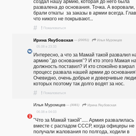
создал нашу армию, которая до него была 
развалена до основания. Точка. А воровали, 
брали откаты  за заказы в армии всегда. Глав
что никого не покрывают...
#
!
Пожаловаться
Ирина Якубовская
— (20051)
Илья Муромцев
05.08 в 23:33
Интересно, а что за Мамай такой развалил н
армию "до основания"? И кто этого Мамая на
должность поставил? И кто спокойно взирал 
процесс развала нашей армии до основания?
Очевидно, очень добрые и доверчивые люди,
которых поэтому так долго водят за нос.
#
!
Пожаловаться
Илья Муромцев
— (3081)
Ирина Якубовская
06.08 в 04:03
"Что за Мамай такой"..... Армия развалилась 
вместе с распадом СССР, когда офицеры не 
получали жалования по полгода, ходили в 