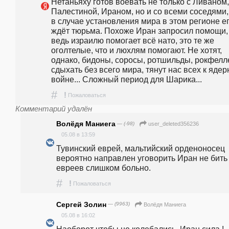
Нетаньяху готов воевать не только с Ливаном, 
Палестиной, Ираном, но и со всеми соседями, т
в случае установления мира в этом регионе ег
ждёт тюрьма. Похоже Иран запросил помощи, 
ведь израилю помогает всё нато, это те же 
оголтелые, что и люхлям помогают. Не хотят, 
однако, бидоны, соросы, ротшильды, рокфелл
сдыхать без всего мира, тянут нас всех к ядер
войне... Сложный период для Шарика...
#
!
Пожаловаться
Комментарий удалён
Волёдя Маниега
— (-98)
user_deleted356236
05.08 в 13:59
Тувинский еврей, мальтийский орденоносец 
вероятно направлен уговорить Иран не бить 
евреев слишком больно. 
#
!
Пожаловаться
Сергей Золин
— (9963)
Волёдя Маниега
05.08 в 16:02
Наоборот чтобы не колебались. Иран сила !