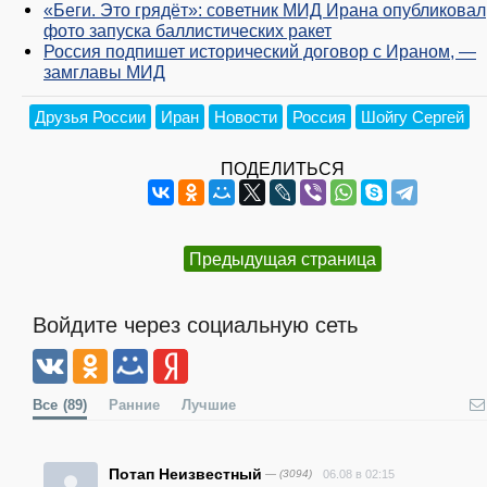
«Беги. Это грядёт»: советник МИД Ирана опубликовал
фото запуска баллистических ракет
Россия подпишет исторический договор с Ираном, —
замглавы МИД
Друзья России
Иран
Новости
Россия
Шойгу Сергей
ПОДЕЛИТЬСЯ
Предыдущая страница
Войдите через социальную сеть
Все
(89)
Ранние
Лучшие
Потап Неизвестный
— (3094)
06.08 в 02:15