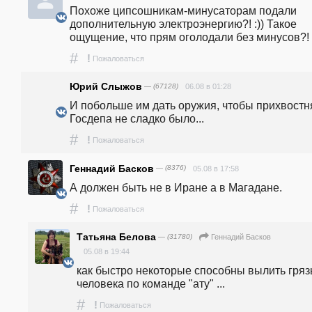
Похоже ципсошникам-минусаторам подали 
дополнительную электроэнергию?! :)) Такое 
ощущение, что прям оголодали без минусов?! :
#
!
Пожаловаться
Юрий Слыжов
— (67128)
06.08 в 01:28
И побольше им дать оружия, чтобы прихвостн
Госдепа не сладко было...
#
!
Пожаловаться
Геннадий Басков
— (8376)
05.08 в 17:58
А должен быть не в Иране а в Магадане.
#
!
Пожаловаться
Татьяна Белова
— (31780)
Геннадий Басков
05.08 в 19:44
как быстро некоторые способны вылить грязь
человека по команде "ату" ...
#
!
Пожаловаться