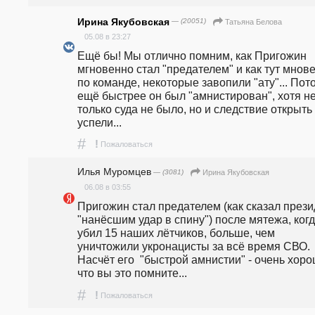
Ирина Якубовская
— (20051)
Татьяна Белова
05.08 в 23:27
Ещё бы! Мы отлично помним, как Пригожин 
мгновенно стал "предателем" и как тут мнове
по команде, некоторые завопили "ату"... Пото
ещё быстрее он был "амнистирован", хотя не
только суда не было, но и следствие открыть 
успели... 
#
!
Пожаловаться
Илья Муромцев
— (3081)
Ирина Якубовская
06.08 в 03:55
Пригожин стал предателем (как сказал прези
"нанёсшим удар в спину") после мятежа, когд
убил 15 наших лётчиков, больше, чем 
уничтожили укронацисты за всё время СВО. 
Насчёт его  "быстрой амнистии" - очень хорош
что вы это помните...
#
!
Пожаловаться