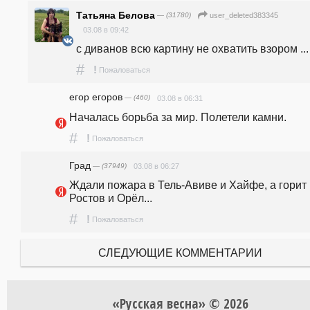
Татьяна Белова
— (31780)
user_deleted383345
03.08 в 09:42
с диванов всю картину не охватить взором ...
#
!
Пожаловаться
егор егоров
— (460)
03.08 в 06:31
Началась борьба за мир. Полетели камни.
#
!
Пожаловаться
Град
— (37949)
03.08 в 06:27
Ждали пожара в Тель-Авиве и Хайфе, а горит 
Ростов и Орёл...
#
!
Пожаловаться
СЛЕДУЮЩИЕ КОММЕНТАРИИ
«Русская весна» © 2026