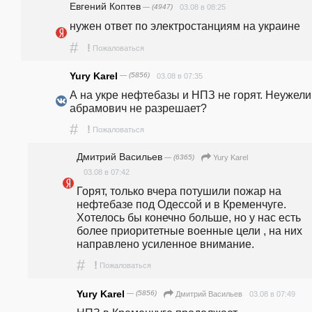
Евгений Коптев
— (4947)
03.08 в 08:25
нужен ответ по электростанциям на украине
#
!
Пожаловаться
Yury Karel
— (5856)
03.08 в 07:35
А на укре нефтебазы и НПЗ не горят. Неужели 
абрамович не разрешает?
#
!
Пожаловаться
Дмитрий Васильев
— (6365)
Yury Karel
03.08 в 07:42
Горят, только вчера потушили пожар на 
нефтебазе под Одессой и в Кременчуге. 
Хотелось бы конечно больше, но у нас есть 
более приоритетные военные цели , на них 
направлено усиленное внимание.
#
!
Пожаловаться
Yury Karel
— (5856)
03.08 в 07:49
Дмитрий Васильев