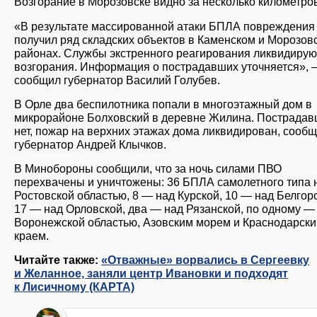
Возгорание в Морозовске видно за несколько километров
«В результате массированной атаки БПЛА повреждения
получил ряд складских объектов в Каменском и Морозов
районах. Службы экстренного реагирования ликвидирую
возгорания. Информация о пострадавших уточняется», 
сообщил губернатор Василий Голубев.
В Орле два беспилотника попали в многоэтажный дом в
микрорайоне Болховский в деревне Жилина. Пострада
нет, пожар на верхних этажах дома ликвидирован, сооб
губернатор Андрей Клычков.
В Минобороны сообщили, что за ночь силами ПВО
перехвачены и уничтожены: 36 БПЛА самолетного типа 
Ростовской областью, 8 — над Курской, 10 — над Белгор
17 — над Орловской, два — над Рязанской, по одному —
Воронежской областью, Азовским морем и Краснодарск
краем.
Читайте также:
«Отважные» ворвались в Сергеевку
и Желанное, заняли центр Ивановки и подходят
к Лисичному (КАРТА)