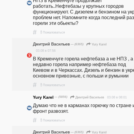
НПЗ в Кременчуге продолжает 
работать..Нефтебазы у крупных городов 
функционируют. С дизелем и бензином на укр
проблем нет. Напомните когда последний раз 
горели эти обьекты?
#
!
Пожаловаться
Дмитрий Васильев
— (6365)
Yury Karel
03.08 в 07:56
В Кременчуге горела нефтебаза а не НПЗ , а 
недавно горела например нефтебаза под 
Киевом и в Черкассах. Дизель и бензин в укре
основном привозные, с польши и румынии 
#
!
Пожаловаться
Yury Karel
— (5856)
03.08 в 08:01
Дмитрий Васильев
Думаю что не в карманах горючку по стране и
фронт развозят. 
#
!
Пожаловаться
Дмитрий Васильев
— (6365)
Yury Karel