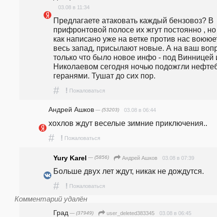
03.08 в 11:34
Предлагаете атаковать каждый бензовоз? В 
прифронтовой полосе их жгут постоянно , но ,
как написано уже на ветке против нас воююет
весь запад, присылают новые. А на ваш вопро
только что было новое инфо - под Винницей и
Николаевом сегодня ночью подожгли нефтеб
геранями. Тушат до сих пор.
#
!
Пожаловаться
Андрей Ашков
— (53203)
03.08 в 06:44
хохлов ждут веселые зимние приключения..
#
!
Пожаловаться
Yury Karel
— (5856)
03.08 в 07:39
Андрей Ашков
Больше двух лет ждут, никак не дождутся.
#
!
Пожаловаться
Комментарий удалён
Град
— (37949)
03.08 в 06:45
user_deleted383345