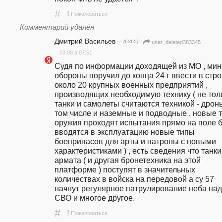
#
!
Пожаловаться
Комментарий удалён
Дмитрий Васильев
— (6365)
user_deleted383345
03.08 в 07:51
Судя по информации доходящей из МО , мини
обороны поручил до конца 24 г ввести в стро
около 20 крупных военных предприятий , 
производящих необходимую технику ( не толь
танки и самолеты считаются техникой - дроны 
том числе и наземные и подводные , новые т
оружия проходят испытания прямо на поле бо
вводятся в эксплуатацию новые типы 
боеприпасов для арты и патроны с новыми 
характеристиками ) , есть сведения что танки 
армата ( и другая бронетехника на этой 
платформе ) поступят в значительных 
количествах в войска на передовой а су 57 
начнут регулярное патрулирование неба над 
СВО и многое другое.
#
!
Пожаловаться