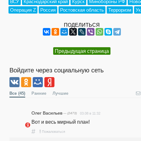
ВСУ
Краснодарский край
Курск
Минобороны РФ
Ново
Операция Z
Россия
Ростовская область
Терроризм
Ук
ПОДЕЛИТЬСЯ
Предыдущая страница
Войдите через социальную сеть
Все
(45)
Ранние
Лучшие
Олег Васильев
— (2473)
03.08 в 11:32
Вот и весь мирный план!
#
!
Пожаловаться