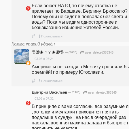
Если воюет НАТО, то почему ответка не 
прилетает по Варшаве, Берлину, Брюсселю? 
Почему они не сидят в подвалах без света и 
воды? Пока мы видим одностороннее и 
безнаказанно избиение жителей России.
#
!
Пожаловаться
Комментарий удалён
🎅🎁🎄 ? ? 🎄🎁🎅
— (5605)
user_deleted383345
03.08 в 07:24
Америкосы не заходя в Мексику сровняли-бы
с землёй! по примеру Югославии.
#
!
Пожаловаться
Дмитрий Васильев
— (6365)
user_deleted383345
03.08 в 07:32
В принципе с вами согласны все разумные л
, хотелки и мечталки приходится прятать 
подальше в сундук , на нас в очередной раз 
наехала военная махина запада и быстро с н
покончить не удастся  .