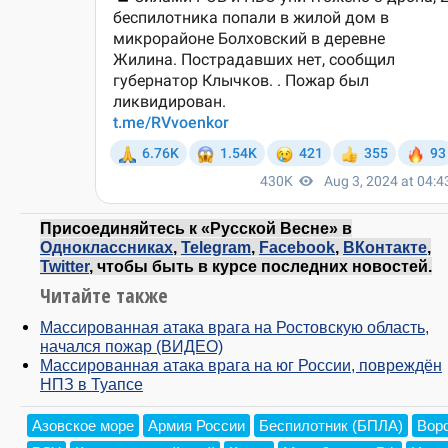
Присоединяйтесь к «Русской Весне» в
Одноклассниках
,
Telegram
,
Facebook
,
ВКонтакте
,
Twitter
, чтобы быть в курсе последних новостей.
Читайте также
Массированная атака врага на Ростовскую область,
начался пожар (ВИДЕО)
Массированная атака врага на юг России, повреждён
НПЗ в Туапсе
Азовское море
Армия России
Беспилотник (БПЛА)
Вор