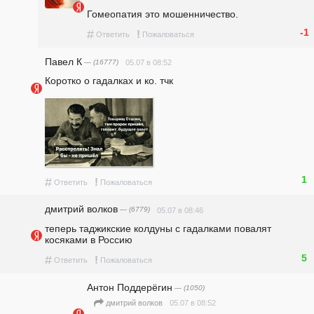
Гомеопатия это мошенничество.
-1
#
!
Ответить
Пожаловаться
Павел К
— (16777)
05.07 в 08:52
Коротко о гадалках и ко. тчк
1
#
!
Ответить
Пожаловаться
дмитрий волков
— (6779)
05.07 в 08:46
теперь таджикские колдуны с гадалками повалят 
косяками в Россию
5
#
!
Ответить
Пожаловаться
Антон Поддерёгин
— (1050)
05.07 в 08:52
дмитрий волков