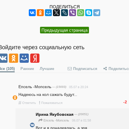
ПОДЕЛИТЬСЯ
Предыдущая страница
Войдите через социальную сеть
Все
(105)
Ранние
Лучшие
Подписаться
Поделитьс
Епсель -Мопсель
— (15693)
05.07 в 20:24
Надеюсь на кол сажать будут...
-2
#
!
Ответить
Пожаловаться
Ирина Якубовская
— (20051)
06.07 в 01:58
Епсель -Мопсель
Вот и я понадеялась, а зря...