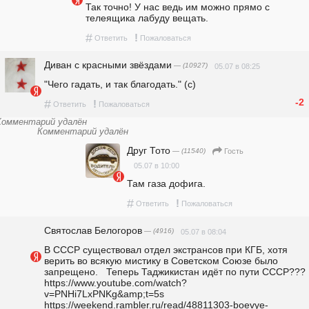
Так точно! У нас ведь им можно прямо с 
телеящика лабуду вещать. 
#
!
Ответить
Пожаловаться
Диван с красными звёздами
— (10927)
05.07 в 08:25
"Чего гадать, и так благодать." (с)
-2
#
!
Ответить
Пожаловаться
Комментарий удалён
Комментарий удалён
Друг Тото
— (11540)
Гость
05.07 в 10:00
Там газа дофига.
#
!
Ответить
Пожаловаться
Святослав Белогоров
— (4916)
05.07 в 08:04
В СССР существовал отдел экстрансов при КГБ, хотя 
верить во всякую мистику в Советском Союзе было 
запрещено.   Теперь Таджикистан идёт по пути СССР???    
https://www.youtube.com/watch?
v=PNHi7LxPNKg&amp;t=5s              
https://weekend.rambler.ru/read/48811303-boevye-