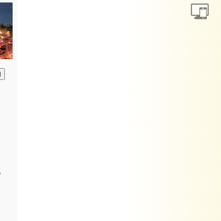
анию
е