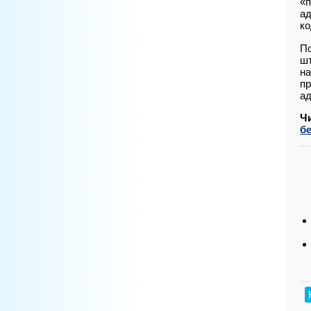
«
ад
ко
По
шт
на
пр
ад
Ч
б