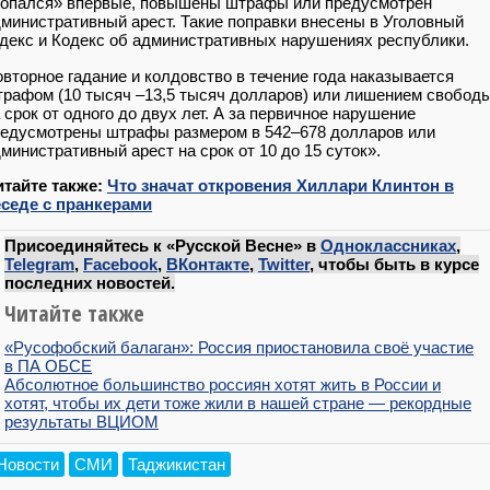
попался» впервые, повышены штрафы или предусмотрен
министративный арест. Такие поправки внесены в Уголовный
декс и Кодекс об административных нарушениях республики.
вторное гадание и колдовство в течение года наказывается
рафом (10 тысяч –13,5 тысяч долларов) или лишением свобод
 срок от одного до двух лет. А за первичное нарушение
едусмотрены штрафы размером в 542–678 долларов или
министративный арест на срок от 10 до 15 суток».
итайте также:
Что значат откровения Хиллари Клинтон в
еседе с пранкерами
Присоединяйтесь к «Русской Весне» в
Одноклассниках
,
Telegram
,
Facebook
,
ВКонтакте
,
Twitter
, чтобы быть в курсе
последних новостей.
Читайте также
«Русофобский балаган»: Россия приостановила своё участие
в ПА ОБСЕ
Абсолютное большинство россиян хотят жить в России и
хотят, чтобы их дети тоже жили в нашей стране — рекордные
результаты ВЦИОМ
Новости
СМИ
Таджикистан