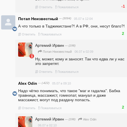
-1
#
!
Ответить
Пожаловаться
Потап Неизвестный
— (3094)
05.07 в 12:04
А что только в Таджикистане?! А в РФ, они, несут благо?! 
2
#
!
Ответить
Пожаловаться
Артемий Ирвин
— (198)
06.07 в 02:09
Потап Неизвестный
Ну, может, кому и заносят. Так что едва ли у нас 
это запретят.
#
!
Ответить
Пожаловаться
Alex Odin
— (-422)
05.07 в 09:10
Надо чётко понимать, что такое "маг и гадалка". Бабка 
травница, массажист, гомеопат, мануал и даже 
массажист, могут под раздачу попасть.
2
#
!
Ответить
Пожаловаться
Артемий Ирвин
— (198)
Alex Odin
06.07 в 02:10