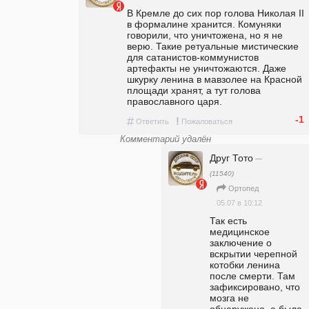
В Кремле до сих пор голова Николая II 
в формалине хранится. Комуняки 
говорили, что уничтожена, но я не 
верю. Такие ретуальные мистические 
для сатанистов-коммунистов 
артефакты не уничтожаются. Даже 
шкурку ленина в мавзолее на Красной 
площади хранят, а тут голова 
православного царя.
-1
#
!
Ответить
Пожаловаться
Комментарий удалён
Друг Тото
—
(11540)
Ортопед
05.07 в 10:12
Так есть 
медицинское 
заключение о 
вскрытии черепной 
котобки ленина 
после смерти. Там 
зафиксировано, что 
мозга не 
обнаружено, а была 