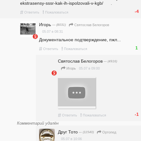
ekstrasensy-sssr-kak-ih-ispolzovali-v-kgb/      .
-4
#
!
Ответить
Пожаловаться
Игорь
— (8031)
Святослав Белогоров
05.07 в 08:31
Документальное подтверждение, пжл... 
1
#
!
Ответить
Пожаловаться
Святослав Белогоров
— (4916)
05.07 в 09:00
Игорь
-1
#
!
Ответить
Пожаловаться
Комментарий удалён
Друг Тото
— (11540)
Ортопед
05.07 в 10:06