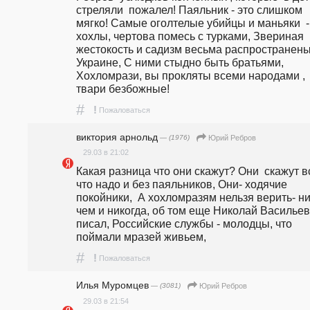
стреляли  пожалел! Паяльник - это слишком 
мягко! Самые оголтелые убийцы и маньяки  - 
хохлы, чертова помесь с турками, Звериная 
жестокость и садизм весьма распространены 
Украине, С ними стыдно быть братьями,  
Хохломрази, вы прокляты всеми народами , 
твари безбожные!
#
!
Пожаловаться
виктория арнольд
— (1976)
Юрий Ребров
29.03 в 21:02
Какая разница что они скажут? Они  скажут вс
что надо и без паяльников, Они- ходячие 
покойники,  А хохломразям нельзя верить- ни 
чем и никогда, об том еще Николай Васильев
писал, Российские службы - молодцы, что 
поймали мразей живьем, 
#
!
Пожаловаться
Илья Муромцев
— (3081)
Юрий Ребров
29.03 в 21:54