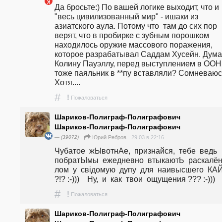
Да бросьте:) По вашей логике выходит, что и 
"весь цивилизованный мир" - ишаки из 
азиатского аула. Потому что  там до сих пор 
верят, что в пробирке с зубным порошком 
находилось оружие массового поражения, 
которое разрабатывал Саддам Хусейн. Думае
Колину Пауэллу, перед выступлением в ООН,
тоже паяльник в **пу вставляли? Сомневаюсь
Хотя....
#
!
Пожаловаться
Шариков-Полиграф-Полиграфович
Шариков-Полиграф-Полиграфович
— (39072)
29.03 в 22:16
Юрий Ребров
Чубатое  жЫвотнАе,  признайся,  тебе  ведь  
побратЫмы  ежедневно  втыкаютЬ  раскалённ
лом  у  свідомую  дупу  для  наивысшего  КА
?!? :-)))    Ну,  и  как  твои  ощущения ??? :-)))
#
!
Пожаловаться
Шариков-Полиграф-Полиграфович