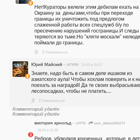
Нет!Кураторы велели этим дебилам ехать на 
Окраину за  деньгами,чтобы при переходе 
границы их уничтожить под предлогом 
слаженной работы всех спецлужб б/у по 
пресечению нарушений госграницы.И следы 
теряются во тьме.Но "кляти москали" нелюде
поймали до границы.
#
!
Пожаловаться
Юрий Майский
— (67959)
29.03 в 20:27
Знаете, надо быть в самом деле ишаком из 
азиатского аула! Чтобы хохлам поверить и к ни
поехать за наградой! Да те своих выбрасывают
лесопосадках, чтобы не платить....
#
!
Пожаловаться
Комментарий удалён
Комментарий удалён
виктория арнольд
— (1976)
user_deleted356274
29.03 в 21:09
Ребров  ублюдков конченных , которые  в дет