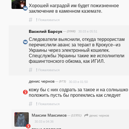
Хорошей наградой им будет пожизненное 
заключение в каменном каземате.
#
!
Пожаловаться
Василий Барсук
— (2068)
30.03 в 05:51
Следователи выяснили, откуда террористам 
перечислили аванс за теракт в Крокусе--из 
Украины через электронный кошелек. 
Спецслужбы Украины такие же исполнители 
фашингтонского обкома, как ИГИЛ.
#
!
Пожаловаться
денис чернов
— (973)
30.03 в 01:50
кожу бы с них содрать за такое и на солнышко 
положить пусть бы пропеклись как следует
#
!
Пожаловаться
Максим Максимов
— (12351)
денис чернов
30.03 в 04:36