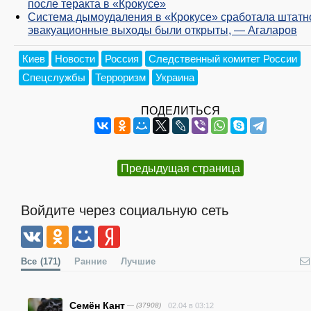
после теракта в «Крокусе»
Система дымоудаления в «Крокусе» сработала штатн
эвакуационные выходы были открыты, — Агаларов
Киев
Новости
Россия
Следственный комитет России
Спецслужбы
Терроризм
Украина
ПОДЕЛИТЬСЯ
Предыдущая страница
Войдите через социальную сеть
Все
(171)
Ранние
Лучшие
Семён Кант
— (37908)
02.04 в 03:12