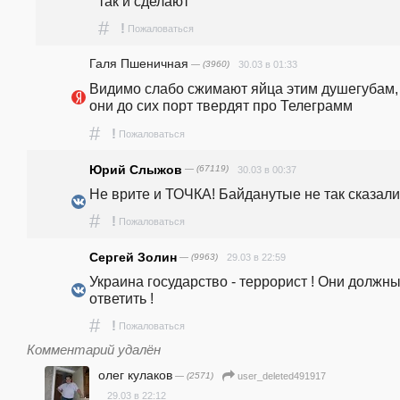
так и сделают
#
!
Пожаловаться
Галя Пшеничная
— (3960)
30.03 в 01:33
Видимо слабо сжимают яйца этим душегубам, 
они до сих порт твердят про Телеграмм
#
!
Пожаловаться
Юрий Слыжов
— (67119)
30.03 в 00:37
Не врите и ТОЧКА! Байданутые не так сказали.
#
!
Пожаловаться
Сергей Золин
— (9963)
29.03 в 22:59
Украина государство - террорист ! Они должны
ответить !
#
!
Пожаловаться
Комментарий удалён
олег кулаков
— (2571)
user_deleted491917
29.03 в 22:12