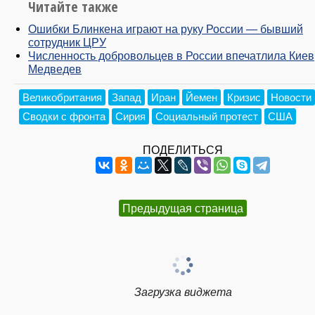
Читайте также
Ошибки Блинкена играют на руку России — бывший
сотрудник ЦРУ
Численность добровольцев в России впечатлила Киев
Медведев
Великобритания
Запад
Иран
Йемен
Кризис
Новости
Сводки с фронта
Сирия
Социальный протест
США
ПОДЕЛИТЬСЯ
Предыдущая страница
Загрузка виджета