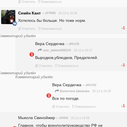
#
!
Ответить
Пожаловаться
Семён Кант
— (37908)
20.12 в 16:06
Хотелось бы больше. Но тоже норм.
-1
#
!
Ответить
Пожаловаться
Комментарий удалён
Вера Сердючка
— (49125)
20.12 в 16:27
user_deleted488103
Выродков,ублюдков, Предателей.
-1
#
!
Ответить
Пожаловаться
Комментарий удалён
Комментарий удалён
Вера Сердючка
— (49125)
20.12 в 16:28
Валентина Шмакова
Все по погоде.
-1
#
!
Ответить
Пожаловаться
Мыкола Свинойжир
— (5964)
20.12 в 14:06
Главное, чтобы военполитруководство РФ не 