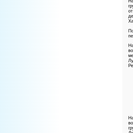
Н
гр
от
де
Ха
По
пе
Н
во
ме
Лу
Ре
Н
во
гр
До