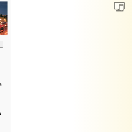
анию
а
б