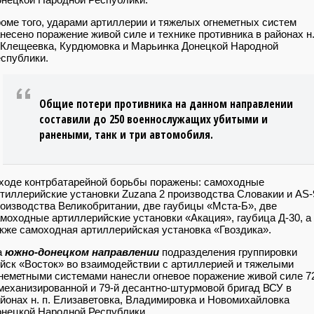
оме того, ударами артиллерии и тяжелых огнеметных систем
несено поражение живой силе и технике противника в районах н
 Клещеевка, Курдюмовка и Марьинка Донецкой Народной
спублики.
Общие потери противника на данном направлении
составили до 250 военнослужащих убитыми и
ранеными, танк и три автомобиля.
ходе контрбатарейной борьбы поражены: самоходные
тиллерийские установки Zuzana 2 производства Словакии и AS-
оизводства Великобритании, две гаубицы «Мста-Б», две
моходные артиллерийские установки «Акация», гаубица Д-30, а
кже самоходная артиллерийская установка «Гвоздика».
а
южно-донецком направлении
подразделения группировки
йск «Восток» во взаимодействии с артиллерией и тяжелыми
неметными системами нанесли огневое поражение живой силе 7
механизированной и 79-й десантно-штурмовой бригад ВСУ в
йонах н. п. Елизаветовка, Владимировка и Новомихайловка
нецкой Народной Республики.