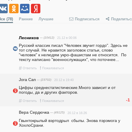
Все
(78)
Ранние
Лучшие
Подписаться
Поделитьс
Лесников
— (10412)
21.12 в 00:06
Русский классик писал "Человек звучит гордо". Здесь не 
тот случай. Не нравится заголовок статьи, слово 
"человек" к нелюдям укро-фашистам не относится.  По 
тексту написано "военнослужащих", что поточнее...
#
!
Ответить
Пожаловаться
Jora Can
— (23702)
20.12 в 19:40
Цифры среднестатистические.Много зависит и от 
погоды, да и других факторов.
-1
#
!
Ответить
Пожаловаться
Вера Сердючка
— (49125)
20.12 в 16:26
Гвынтокрылый вэртодрыл  сбылы. Знова пэрэмога у 
ХохлоСрани.