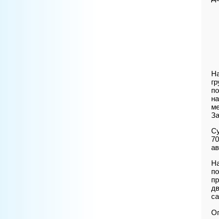
Н
гр
по
на
ме
За
Су
70
ав
Н
по
пр
дв
са
Оп