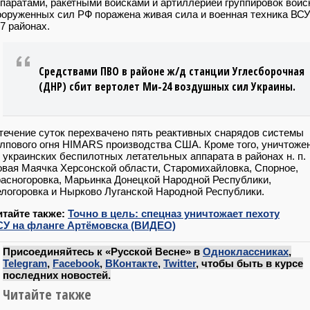
паратами, ракетными войсками и артиллерией группировок войс
оруженных сил РФ поражена живая сила и военная техника ВСУ
7 районах.
Средствами ПВО в районе ж/д станции Углесборочная
(ДНР) сбит вертолет Ми-24 воздушных сил Украины.
течение суток перехвачено пять реактивных снарядов системы
лпового огня HIMARS производства США. Кроме того, уничтоже
 украинских беспилотных летательных аппарата в районах н. п.
вая Маячка Херсонской области, Старомихайловка, Спорное,
асногоровка, Марьинка Донецкой Народной Республики,
логоровка и Нырково Луганской Народной Республики.
итайте также:
Точно в цель: спецназ уничтожает пехоту
СУ на фланге Артёмовска (ВИДЕО)
Присоединяйтесь к «Русской Весне» в
Одноклассниках
,
Telegram
,
Facebook
,
ВКонтакте
,
Twitter
, чтобы быть в курсе
последних новостей.
Читайте также