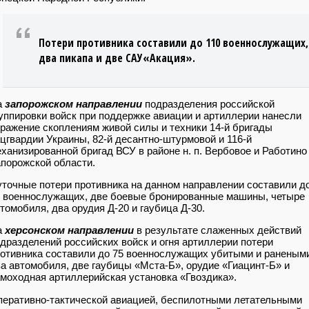
Потери противника составили до 110 военнослужащих,
два пикапа и две САУ«Акация».
а
запорожском направлении
подразделения российской
уппировки войск при поддержке авиации и артиллерии нанесли
ражение скоплениям живой силы и техники 14-й бригады
цгвардии Украины, 82-й десантно-штурмовой и 116-й
ханизированной бригад ВСУ в районе н. п. Вербовое и Работино
порожской области.
точные потери противника на данном направлении составили д
 военнослужащих, две боевые бронированные машины, четыре
томобиля, два орудия Д-20 и гаубица Д-30.
а
херсонском направлении
в результате слаженных действий
дразделений российских войск и огня артиллерии потери
отивника составили до 75 военнослужащих убитыми и раненым
а автомобиля, две гаубицы «Мста-Б», орудие «Гиацинт-Б» и
моходная артиллерийская установка «Гвоздика».
еративно-тактической авиацией, беспилотными летательными