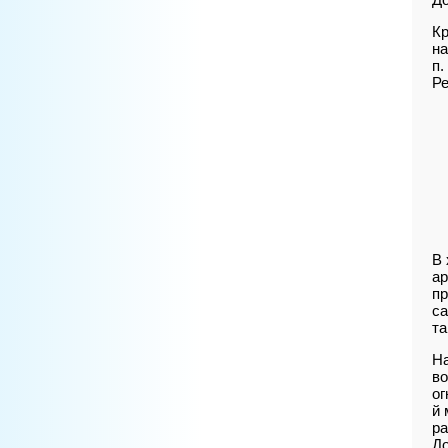
Кр
на
п.
Ре
В 
ар
пр
са
та
Н
во
ог
й 
ра
До