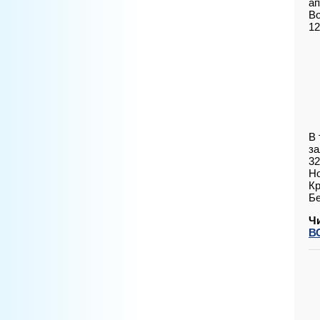
ап
Во
12
В 
за
32
Но
Кр
Бе
Ч
В