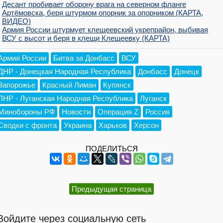
Десант пробивает оборону врага на северном фланге
Артёмовска, беря штурмом опорник за опорником (КАРТА,
ВИДЕО)
Армия России штурмует клещеевский укрепрайон, выбивая
ВСУ с высот и беря в клещи Клещеевку (КАРТА)
Армия России
Битва за Донбасс
ВСУ
ДНР - Донецкая Народная Республика
Донбасс
Донецк
Запорожье
Красный Лиман
Купянск
ЛНР - Луганская Народная Республика
Луганск
Минобороны РФ
Новости
Операция Z
Россия
Сводки с фронта
Украина
Харьков
Херсон
ПОДЕЛИТЬСЯ
Предыдущая страница
Войдите через социальную сеть