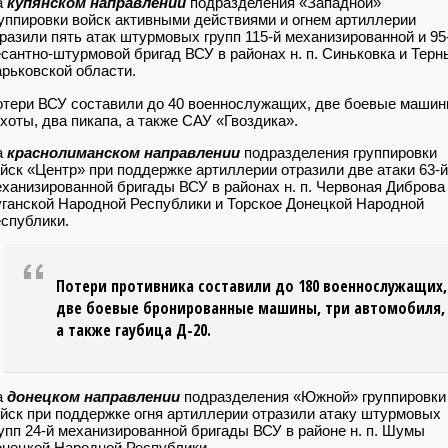
а
купянском направлении
подразделения «Западной»
уппировки войск активными действиями и огнем артиллерии
разили пять атак штурмовых групп 115-й механизированной и 95
сантно-штурмовой бригад ВСУ в районах н. п. Синьковка и Терн
рьковской области.
тери ВСУ составили до 40 военнослужащих, две боевые маши
хоты, два пикапа, а также САУ «Гвоздика».
а
краснолиманском направлении
подразделения группировки
йск «Центр» при поддержке артиллерии отразили две атаки 63-й
ханизированной бригады ВСУ в районах н. п. Червоная Диброва
ганской Народной Республики и Торское Донецкой Народной
спублики.
Потери противника составили до 180 военнослужащих,
две боевые бронированные машины, три автомобиля,
а также гаубица Д-20.
а
донецком направлении
подразделения «Южной» группировки
йск при поддержке огня артиллерии отразили атаку штурмовых
упп 24-й механизированной бригады ВСУ в районе н. п. Шумы
нецкой Народной Республики.