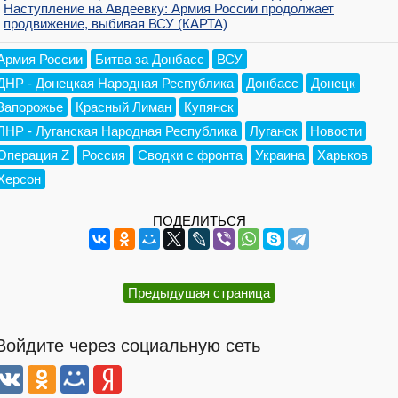
Наступление на Авдеевку: Армия России продолжает
продвижение, выбивая ВСУ (КАРТА)
Армия России
Битва за Донбасс
ВСУ
ДНР - Донецкая Народная Республика
Донбасс
Донецк
Запорожье
Красный Лиман
Купянск
ЛНР - Луганская Народная Республика
Луганск
Новости
Операция Z
Россия
Сводки с фронта
Украина
Харьков
Херсон
ПОДЕЛИТЬСЯ
Предыдущая страница
Войдите через социальную сеть