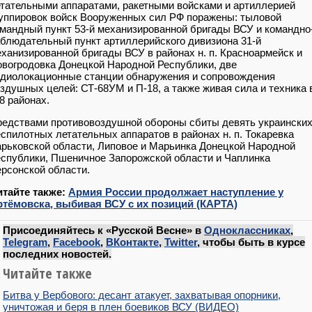
тательными аппаратами, ракетными войсками и артиллерией
уппировок войск Вооруженных сил РФ поражены: тыловой
мандный пункт 53-й механизированной бригады ВСУ и командно
блюдательный пункт артиллерийского дивизиона 31-й
ханизированной бригады ВСУ в районах н. п. Красноармейск и
вогродовка Донецкой Народной Республики, две
диолокационные станции обнаружения и сопровождения
здушных целей: СТ-68УМ и П-18, а также живая сила и техника 
8 районах.
едствами противовоздушной обороны сбиты девять украински
спилотных летательных аппаратов в районах н. п. Токаревка
рьковской области, Липовое и Марьинка Донецкой Народной
спублики, Пшеничное Запорожской области и Чаплинка
рсонской области.
итайте также:
Армия России продолжает наступление у
ртёмовска, выбивая ВСУ с их позиций (КАРТА)
Присоединяйтесь к «Русской Весне» в
Одноклассниках
,
Telegram
,
Facebook
,
ВКонтакте
,
Twitter
, чтобы быть в курсе
последних новостей.
Читайте также
Битва у Вербового: десант атакует, захватывая опорники,
уничтожая и беря в плен боевиков ВСУ (ВИДЕО)