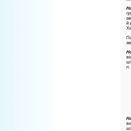
Н
гр
ав
й 
Ха
По
ав
Н
во
шт
п.
Н
во
шт