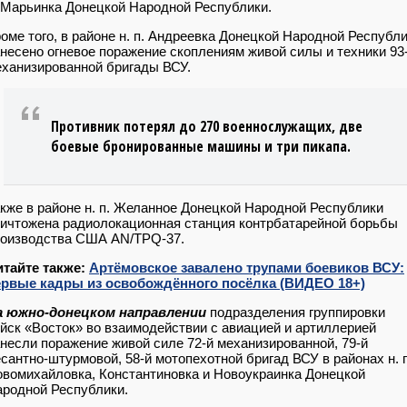
 Марьинка Донецкой Народной Республики.
оме того, в районе н. п. Андреевка Донецкой Народной Республ
несено огневое поражение скоплениям живой силы и техники 93
ханизированной бригады ВСУ.
Противник потерял до 270 военнослужащих, две
боевые бронированные машины и три пикапа.
кже в районе н. п. Желанное Донецкой Народной Республики
ичтожена радиолокационная станция контрбатарейной борьбы
роизводства США AN/TPQ-37.
итайте также:
Артёмовское завалено трупами боевиков ВСУ:
ервые кадры из освобождённого посёлка (ВИДЕО 18+)
а южно-донецком направлении
подразделения группировки
йск «Восток» во взаимодействии с авиацией и артиллерией
несли поражение живой силе 72-й механизированной, 79-й
сантно-штурмовой, 58-й мотопехотной бригад ВСУ в районах н. п
вомихайловка, Константиновка и Новоукраинка Донецкой
родной Республики.