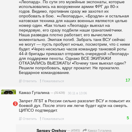
«Леопард». По сути это музейные экспонаты, которые 
использовались на вооружении армии ФРГ до 80-х 
годов. Видимо, противник сразу же захотел их 
опробовать в бою.  ▪️«Леопарды», «Брэдли» и остальная 
натовская техника для наших военных являются целью 
номер один. ▪️Как только «Леопард» выехал на 
передовую, его сразу подбили наши гранатомётчики. 
Наша разведка плотно работает, его вычислили 
моментально. Экипаж погиб. Забрать танк ВСУ сейчас 
не могут — пусть пробуют ночью, посмотрим, что с ними 
будет. ▪️Через несколько часов командир танковой роты 
44-й бригады приказал отправить очередной «Леопард» 
для поддержки пехоты. Однако ВСЕ ЭКИПАЖИ 
ОТКАЗАЛИСЬ ВЫЕЗЖАТЬ! ▪️Почему танк выехал один? 
Решили попробовать, вдруг прокатит. Не прокатило. 
Бездарное командование.   
17
#
!
Ответить
Пожаловаться
Камaз Гутaлина
— (31428)
30.11 в 13:06
Запрет ЛГБТ в России сильно разозлит ВСУ и повысит их 
боевой дух. После этого им легче будет идти на смерть. 
ЦИПСО подтвердит.  
5
#
!
Ответить
Пожаловаться
Sergey Orehov
— (4585)
Камaз Гутaлина