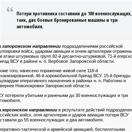
Потери противника составили до 100 военнослужащих,
танк, две боевые бронированные машины и три
автомобиля.
а запорожском направлении
подразделениями российской
уппировки войск, ударами авиации и огнем артиллерии отражен
и атаки штурмовых групп 82-й десантно-штурмовой, 71-й егерск
игад ВСУ в районе н. п. Вербовое Запорожской области.
оме того, нанесено поражение живой силе 118-й
ханизированной, 46-й аэромобильной бригад ВСУ, 15-й бригады
цгвардии оперативного назначения в районах н. п. Работино и
вернее Новопокровки Запорожской области.
У потеряли убитыми и ранеными до 30 военнослужащих и три
томобиля.
а херсонском направлении
в результате действий подразделе
ссийских войск, огня артиллерии и ударов авиации потери ВСУ
ставили до 55 военнослужащих и два автомобиля.
еративно-тактической и армейской авиацией, беспилотными