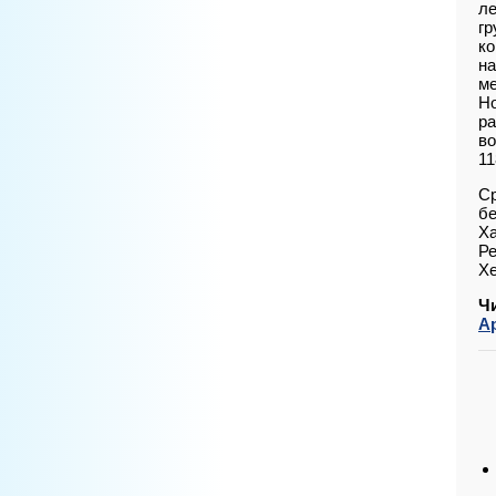
ле
гр
ко
на
ме
Но
ра
во
11
Ср
бе
Ха
Ре
Хе
Ч
А