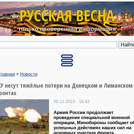
Перейти к основному содерж
РУССКАЯ ВЕСНА
только проверенная информация
Главная
>
Новости
СУ несут тяжёлые потери на Донецком и Лиманском
ронтах
30.11.2023 - 15:42
Армия России продолжает
проведение специальной военной
операции, Минобороны сообщает о
успешных действиях наших сил на
основных участках фронта.