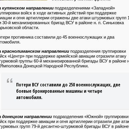
а купянском направлении
подразделениями «Западной»
уппировки войск в ходе активных действий при поддержке
иации и огня артиллерии отражены две атаки штурмовых групп 
и 30-й механизированных бригад ВСУ в районе н. п. Синьковка
рьковской области.
тери противника составили до 45 военнослужащих и два
томобиля.
а краснолиманском направлении
подразделения группировки
йск «Центр» при поддержке армейской авиации отразили атаку
урмовой группы 60-й механизированной бригады ВСУ в районе н
 Ямполовка Донецкой Народной Республики.
Потери ВСУ составили до 250 военнослужащих, две
боевые бронированные машины и четыре
автомобиля.
а донецком направлении
подразделения «Южной» группировки
йск при поддержке авиации и огня артиллерии отразили две ата
урмовых групп 79-й десантно-штурмовой бригады ВСУ в районе 