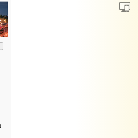
анию
б