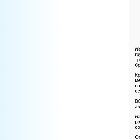
Н
гр
тр
бр
Кр
ме
на
се
ВС
ав
Н
ро
со
Оп