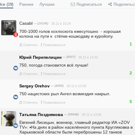
Все
(19)
Ранние
Лучшие
Подписаться
Поделитьс
Casabl
— (19196)
30.11 в 15:24
700-1000 голов хохлоскота ежесутошно  - хорошая 
колона на пути к  стёпке-кошкодаву и куройопу.
1
#
!
Ответить
Пожаловаться
Юрий Перепелицин
— (9007)
30.11 в 14:32
750, погода становится всё лучше!
2
#
!
Ответить
Пожаловаться
Sergey Orehov
— (4585)
30.11 в 13:06
750 нацистских рыл Ангел возмездия накрыл.
5
#
!
Ответить
Пожаловаться
Татьяна Позднякова
— (59948)
30.11 в 13:06
Евгений Лисицын, военкор, главный редактор ИА «ZOV 
ТV»: ▪️На днях в район населённого пункта Кругляковка в 
Харьковской области были переброшены 12 танков 