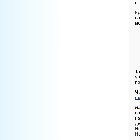
п.
Кр
на
ме
Та
ун
п
Ч
п
Н
во
на
де
Но
На