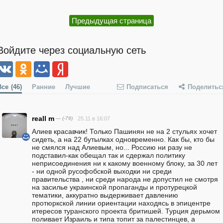
Предыдущая страница
Войдите через социальную сеть
Все
(46)
Ранние
Лучшие
Подписаться
Поделитьс
reall m
— (-79)
25.11 в 16:07
Алиев красавчик! Только Пашинян не на 2 стульях хочет 
сидеть, а на 22 бутылках одновременно. Как бы, кто бы 
не смялся над Алиевым, но... Россию ни разу не 
подставил-как обещал так и сдержал политику 
неприсоединения ни к какому военному блоку, за 30 лет 
- ни одной русофобской выходки ни среди 
правительства , ни среди народа не допустил не смотря 
на засилье украинской пропаганды и протурецкой 
тематики, аккуратно выдерживает давлению 
протюркской линии ориентации находясь в эпицентре 
итересов туранского проекта бритишей. Турция дерьмом 
поливает Израиль и типа топит за палестинцев, а 