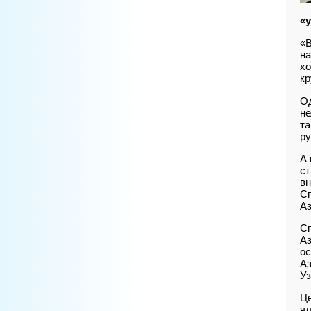
«у
«В
на
хо
кр
Од
не
та
ру
А 
ст
вн
Сп
Аз
Сп
Аз
ос
Аз
Уз
Це
чл