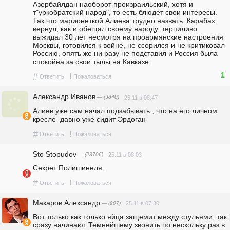
Азербайлдан наоборот произраильский, хотя и 
т"уркобратский народ", то есть блюдет свои интересы.  
Так что марионеткой Алиева трудно назвать. Карабах 
вернул, как и обещал своему народу, терпиливо 
выжидал 30 лет несмотря на проармянские настроения 
Москвы, готовился к войне, не ссорился и не критиковал 
Россию, опять же ни разу не подставил и Россия была 
спокойна за свои тылы на Кавказе. 
1
#
!
Ответить
Пожаловаться
Александр Иванов
— (3840)
25.11 в 08:47
Алиев уже сам начал подзабывать , что на его личном 
кресле  давно уже сидит Эрдоган
#
!
Ответить
Пожаловаться
Sto Stopudov
— (28706)
25.11 в 08:03
Секрет Полишинеля. 
#
!
Ответить
Пожаловаться
Макаров Александр
— (907)
25.11 в 07:30
Вот только как только яйца защемит между стульями, так 
сразу начинают Темнейшему звонить по нескольку раз в 