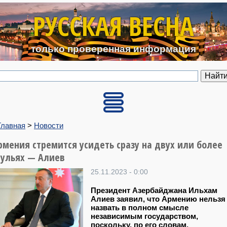
Перейти к основному содерж
РУССКАЯ ВЕСНА
только проверенная информация
Главная
>
Новости
рмения стремится усидеть сразу на двух или более
тульях — Алиев
25.11.2023 - 0:00
Президент Азербайджана Ильхам
Алиев заявил, что Армению нельзя
назвать в полном смысле
независимым государством,
поскольку, по его словам,