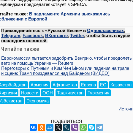
ербайджан председательствует в SPECA.
итайте также:
В парламенте Армении высказались
 сближении с Европой
Присоединяйтесь к «Русской Весне» в
Одноклассниках
,
Telegram
,
Facebook
,
ВКонтакте
,
Twitter
, чтобы быть в курсе
последних новостей.
Читайте также
Еврокомиссия пытается задобрить Венгрию, чтобы преодолеть
вето на помощь Украине — Reuters
Переговоры с Путиным и Ким Чен Ыном или падения на трапе
и сцене: Трамп поиздевался над Байденом (ВИДЕО)
Азербайджан
Армения
Афганистан
Европа
ЕС
Казахстан
Киргизия
Новости
ООН
Таджикистан
Туркмения
Узбекистан
Экономика
Источн
ПОДЕЛИТЬСЯ