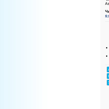
Аз
Ч
о