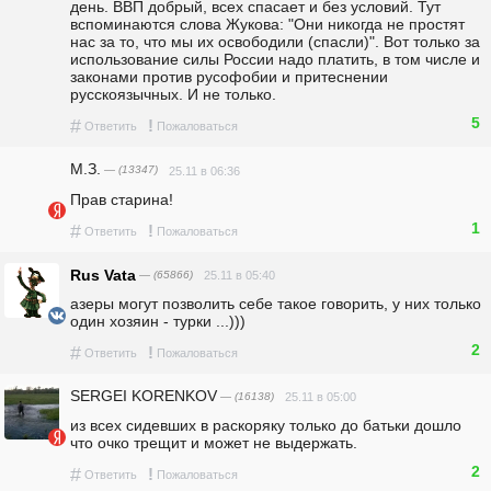
день. ВВП добрый, всех спасает и без условий. Тут 
вспоминаются слова Жукова: "Они никогда не простят 
нас за то, что мы их освободили (спасли)". Вот только за 
использование силы России надо платить, в том числе и 
законами против русофобии и притеснении 
русскоязычных. И не только.
5
#
!
Ответить
Пожаловаться
М.З.
— (13347)
25.11 в 06:36
Прав старина!
1
#
!
Ответить
Пожаловаться
Rus Vata
— (65866)
25.11 в 05:40
азеры могут позволить себе такое говорить, у них только 
один хозяин - турки ...)))
2
#
!
Ответить
Пожаловаться
SERGEI KORENKOV
— (16138)
25.11 в 05:00
из всех сидевших в раскоряку только до батьки дошло 
что очко трещит и может не выдержать.
2
#
!
Ответить
Пожаловаться