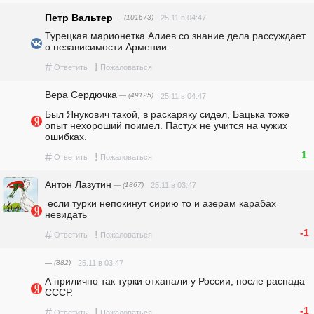
Петр Вальтер
— (101673)
25.11 в 04:47
Турецкая марионетка Алиев со знание дела рассуждает 
о независимости Армении.
#
!
Ответить
Пожаловаться
Вера Сердючка
— (49125)
25.11 в 04:47
Был Янукович такой, в раскаряку сидел, Бацька тоже 
опыт нехороший поимел. Пастух не учится на чужих 
ошибках.
1
#
!
Ответить
Пожаловаться
Антон Лазутин
— (1867)
25.11 в 03:47
 если турки непокинут сирию то и азерам карабах 
невидать
-1
#
!
Ответить
Пожаловаться
— (882)
25.11 в 03:47
А прилично так турки отхапали у России, после распада 
СССР.
-1
#
!
Ответить
Пожаловаться