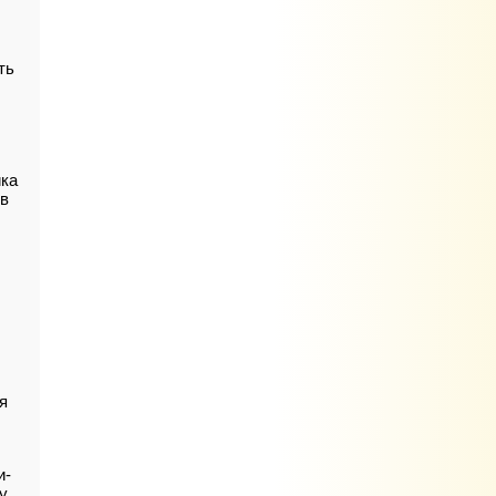
ть
ика
 в
я
и-
у