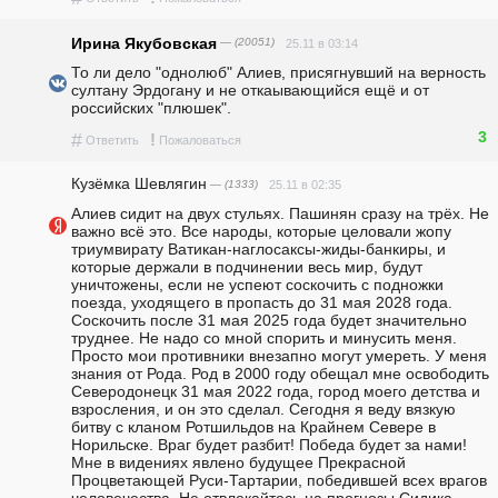
Ирина Якубовская
— (20051)
25.11 в 03:14
То ли дело "однолюб" Алиев, присягнувший на верность 
султану Эрдогану и не откаывающийся ещё и от 
российских "плюшек". 
3
#
!
Ответить
Пожаловаться
Кузёмка Шевлягин
— (1333)
25.11 в 02:35
Алиев сидит на двух стульях. Пашинян сразу на трёх. Не 
важно всё это. Все народы, которые целовали жопу 
триумвирату Ватикан-наглосаксы-жиды-банкиры, и 
которые держали в подчинении весь мир, будут 
уничтожены, если не успеют соскочить с подножки 
поезда, уходящего в пропасть до 31 мая 2028 года. 
Соскочить после 31 мая 2025 года будет значительно 
труднее. Не надо со мной спорить и минусить меня. 
Просто мои противники внезапно могут умереть. У меня 
знания от Рода. Род в 2000 году обещал мне освободить 
Северодонецк 31 мая 2022 года, город моего детства и 
взросления, и он это сделал. Сегодня я веду вязкую 
битву с кланом Ротшильдов на Крайнем Севере в 
Норильске. Враг будет разбит! Победа будет за нами! 
Мне в видениях явлено будущее Прекрасной 
Процветающей Руси-Тартарии, победившей всех врагов 
человечества. Не отвлекайтесь на прогнозы Сидика 