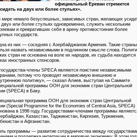
официальный Ереван стремится
сидеть на двух или более стульях».
 мире немало безуспешных, зависимых стран, желающих усиде
 двух или более стульях одновременно, служить нескольким
зяевам и превративших себя в арену противостояния более
упных государств.
на из них — соседняя с Азербайджаном Армения. Такие страны
льзя назвать независимыми в подлинном смысле слова. Полит
ких стран не основана на воле их народов, их судьба находится
ках иностранных спонсоров.
государства-члены SPECA являются поистине независимыми
ранами, потому что проводят независимую внешнюю и
утреннюю политику», — сказал Алиев, выступая на Саммите
ециальной программы ООН для экономик стран Центральной
ии (SPECA) в Баку.
ециальная программа ООН для экономик стран Центральной
ии (Special Programme for the Economies of Central Asia, SPECA)
нована в 1998 году. Государствами-членами программы являютс
ербайджан, Казахстан, Таджикистан, Киргизия, Туркмения,
бекистан и Афганистан.
ль программы — развитие сотрудничества между государствам
енами и поддержка интеграции в мировую экономику. В этом год