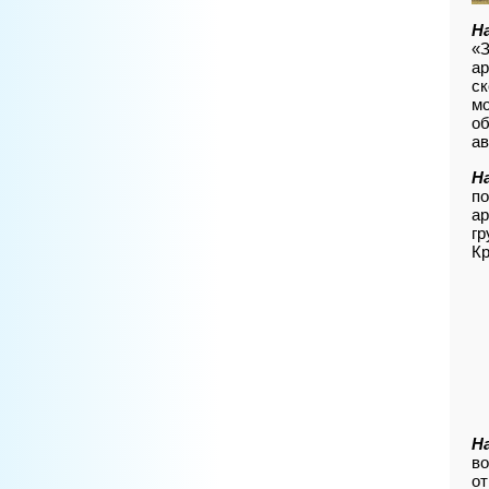
Н
«З
ар
ск
мо
об
ав
Н
по
ар
гр
Кр
Н
во
от