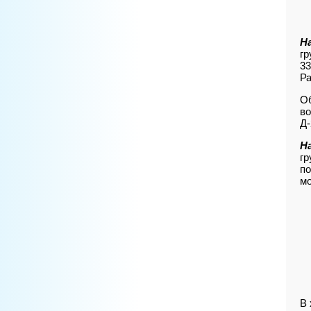
Н
гр
33
Ра
Об
во
Д-
Н
гр
по
мо
В 