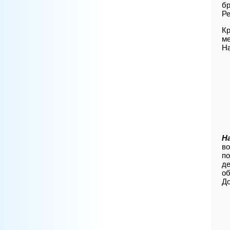
бр
Ре
Кр
ме
На
Н
во
по
де
об
До