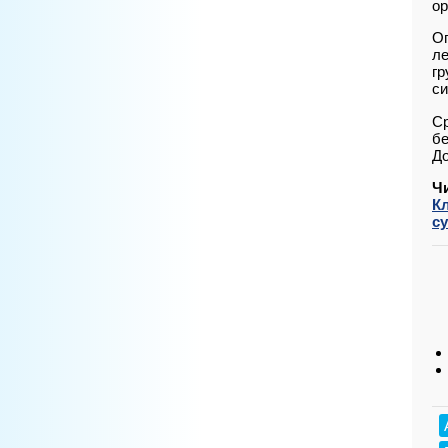
ор
Оп
ле
гр
си
Ср
бе
До
Ч
К
с