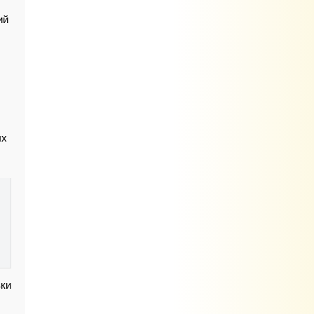
ий
ых
ки