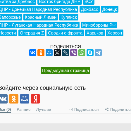
Битва за Донбасс
Восток бригада ДНР
ВСУ
ДНР - Донецкая Народная Республика
Донбасс
Донецк
Запорожье
Красный Лиман
Купянск
ЛНР - Луганская Народная Республика
Минобороны РФ
Новости
Операция Z
Сводки с фронта
Харьков
Херсон
ПОДЕЛИТЬСЯ
Предыдущая страница
Войдите через социальную сеть
Все
(0)
Ранние
Лучшие
Подписаться
Поделитьс