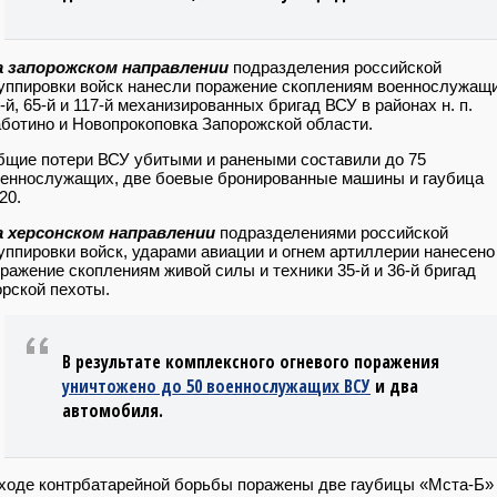
а запорожском направлении
подразделения российской
уппировки войск нанесли поражение скоплениям военнослужащ
-й, 65-й и 117-й механизированных бригад ВСУ в районах н. п.
ботино и Новопрокоповка Запорожской области.
щие потери ВСУ убитыми и ранеными составили до 75
еннослужащих, две боевые бронированные машины и гаубица
20.
а херсонском направлении
подразделениями российской
уппировки войск, ударами авиации и огнем артиллерии нанесено
ражение скоплениям живой силы и техники 35-й и 36-й бригад
рской пехоты.
В результате комплексного огневого поражения
уничтожено до 50 военнослужащих ВСУ
и два
автомобиля.
ходе контрбатарейной борьбы поражены две гаубицы «Мста-Б»