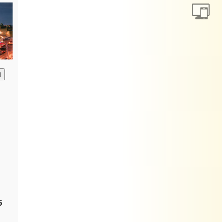
анию
б