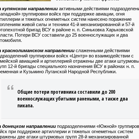
а купянском направлении
активными действиями подразделен
ападной» группировки войск при поддержке авиации, огня
тиллерии и тяжелых огнеметных систем нанесено поражение
оплениям живой силы и техники 41-й механизированной и 57-й
топехотной бригад ВСУ в районе н. п. Синьковка Харьковской
ласти. Потери ВСУ составили до 25 военнослужащих и два
томобиля.
а краснолиманском направлении
слаженными действиями
дразделений группировки войск «Центр» во взаимодействии с
мейской авиацией и артиллерией отражены две атаки штурмов
упп 12-й бригады специального назначения ВСУ в районах н. п.
еменная и Кузьмино Луганской Народной Республики.
Общие потери противника составили до 200
военнослужащих убитыми ранеными, а также два
пикапа.
а донецком направлении
подразделениями «Южной» группиров
йск при поддержке артиллерии и тяжелых огнеметных систем
ражены две атаки штурмовых групп 28-й механизированной