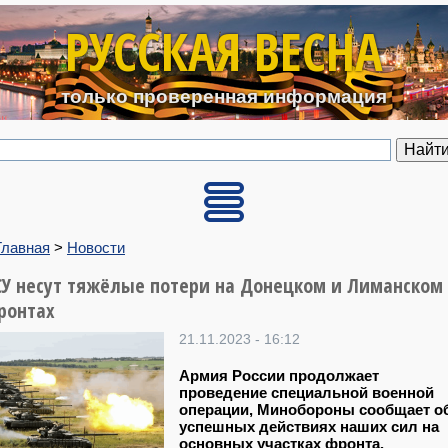
Перейти к основному содерж
РУССКАЯ ВЕСНА
только проверенная информация
Главная
>
Новости
СУ несут тяжёлые потери на Донецком и Лиманском
ронтах
21.11.2023 - 16:12
Армия России продолжает
проведение специальной военной
операции, Минобороны сообщает о
успешных действиях наших сил на
основных участках фронта.