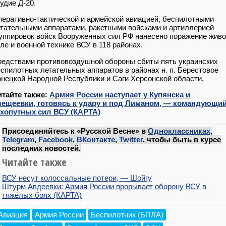
удие Д-20.
еративно-тактической и армейской авиацией, беспилотными
тательными аппаратами, ракетными войсками и артиллерией
уппировок войск Вооруженных сил РФ нанесено поражение жив
ле и военной технике ВСУ в 118 районах.
едствами противовоздушной обороны сбиты пять украинских
спилотных летательных аппаратов в районах н. п. Берестовое
нецкой Народной Республики и Саги Херсонской области.
итайте также:
Армия России наступает у Купянска и
лещеевки, готовясь к удару и под Лиманом, — командующи
ухопутных сил ВСУ (КАРТА)
Присоединяйтесь к «Русской Весне» в
Одноклассниках
,
Telegram
,
Facebook
,
ВКонтакте
,
Twitter
, чтобы быть в курсе
последних новостей.
Читайте также
ВСУ несут колоссальные потери, — Шойгу
Штурм Авдеевки: Армия России прорывает оборону ВСУ в
тяжёлых боях (КАРТА)
Авиация
Армия России
Беспилотник (БПЛА)