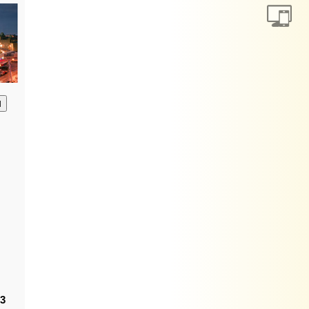
анию
 3