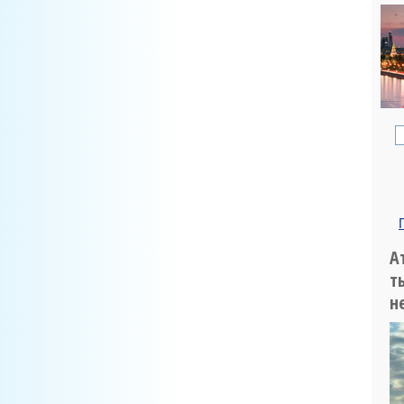
А
т
н