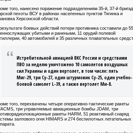
оме того, нанесено поражение подразделениям 35-й, 37-й брига
рской пехоты ВСУ в районах населенных пунктов Тягинка и
ановка Херсонской области.
результате боевых действий потери противника составили до 5
еннослужащих убитыми и ранеными, 11 орудий полевой
тиллерии, 40 автомобилей и 35 различных плавательных средст
Истребительной авиацией ВКС России и средствами
ПВО за неделю уничтожено 10 самолетов воздушных
сил Украины и один вертолет, в том числе: пять
Миг-29, три Су-27, один штурмовик Су-25, один учебно-
боевой самолет L-39, а также вертолет Ми-8.
оме того, перехвачены четыре оперативно-тактические ракеты
TACMS, три управляемые авиационные бомбы JDAM, три
отиворадиолокационные ракеты HARM, 51 реактивный снаряд
стемы залпового огня HIMARS и 274 беспилотных летательных
парата.