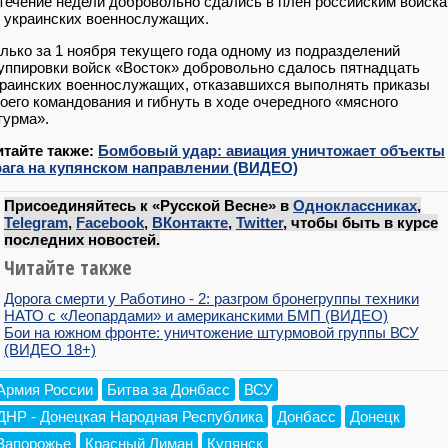
течение недели добровольно сдались в плен российским войск
 украинских военнослужащих.
лько за 1 ноября текущего года одному из подразделений
уппировки войск «Восток» добровольно сдалось пятнадцать
раинских военнослужащих, отказавшихся выполнять приказы
оего командования и гибнуть в ходе очередного «мясного
турма».
итайте также:
Бомбовый удар: авиация уничтожает объекты
рага на купянском направлении (ВИДЕО)
Присоединяйтесь к «Русской Весне» в
Одноклассниках
,
Telegram
,
Facebook
,
ВКонтакте
,
Twitter
, чтобы быть в курсе
последних новостей.
Читайте также
Дорога смерти у Работино - 2: разгром бронегруппы техники
НАТО с «Леопардами» и американскими БМП (ВИДЕО)
Бои на южном фронте: уничтожение штурмовой группы ВСУ
(ВИДЕО 18+)
Армия России
Битва за Донбасс
ВСУ
ДНР - Донецкая Народная Республика
Донбасс
Донецк
Запорожье
Красный Лиман
Купянск