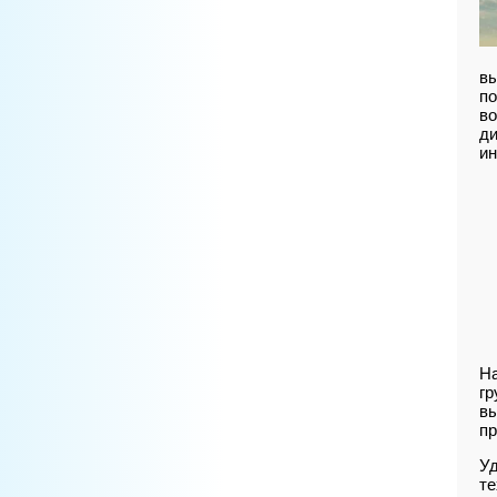
вы
по
во
ди
ин
Н
гр
вы
пр
Уд
те