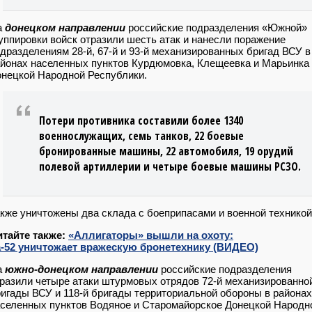
а
донецком направлении
российские подразделения «Южной»
уппировки войск отразили шесть атак и нанесли поражение
дразделениям 28-й, 67-й и 93-й механизированных бригад ВСУ в
йонах населенных пунктов Курдюмовка, Клещеевка и Марьинка
нецкой Народной Республики.
Потери противника составили более 1340
военнослужащих, семь танков, 22 боевые
бронированные машины, 22 автомобиля, 19 орудий
полевой артиллерии и четыре боевые машины РСЗО.
кже уничтожены два склада с боеприпасами и военной техникой
итайте также:
«Аллигаторы» вышли на охоту:
а-52 уничтожает вражескую бронетехнику (ВИДЕО)
а
южно-донецком направлении
российские подразделения
разили четыре атаки штурмовых отрядов 72-й механизированно
игады ВСУ и 118-й бригады территориальной обороны в районах
селенных пунктов Водяное и Старомайорское Донецкой Народн