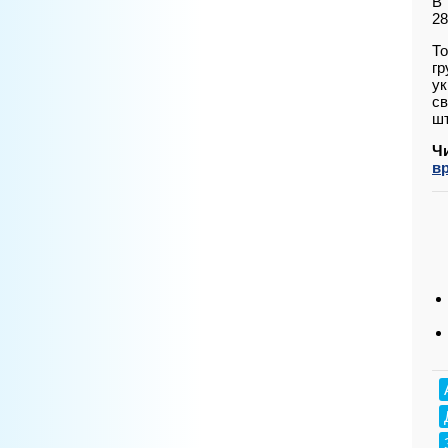
В 
28
То
гр
ук
св
ш
Ч
в