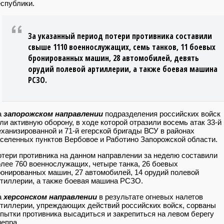
спублики.
За указанный период потери противника составили
свыше 1110 военнослужащих, семь танков, 11 боевых
бронированных машин, 28 автомобилей, девять
орудий полевой артиллерии, а также боевая машина
РСЗО.
а
запорожском направлении
подразделения российских войск
ли активную оборону, в ходе которой отразили восемь атак 33-й
ханизированной и 71-й егерской бригады ВСУ в районах
селенных пунктов Вербовое и Работино Запорожской области.
тери противника на данном направлении за неделю составили
лее 760 военнослужащих, четыре танка, 26 боевых
онированных машин, 27 автомобилей, 14 орудий полевой
тиллерии, а также боевая машина РСЗО.
а
херсонском направлении
в результате огневых налетов
тиллерии, упреждающих действий российских войск, сорваны
пытки противника высадиться и закрепиться на левом берегу
епра.