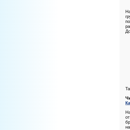
Н
гр
по
ра
До
Та
Ч
К
Н
от
бр
на