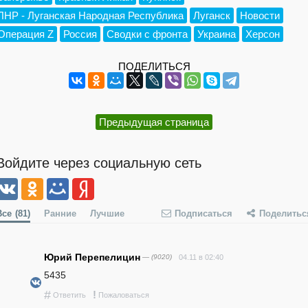
ЛНР - Луганская Народная Республика
Луганск
Новости
Операция Z
Россия
Сводки с фронта
Украина
Херсон
ПОДЕЛИТЬСЯ
Предыдущая страница
Войдите через социальную сеть
Все
(81)
Ранние
Лучшие
Подписаться
Поделитьс
Юрий Перепелицин
— (9020)
04.11 в 02:40
5435
#
!
Ответить
Пожаловаться