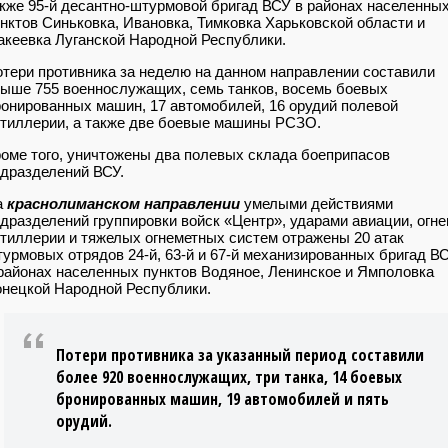
кже 95-й десантно-штурмовой бригад ВСУ в районах населенны
нктов Синьковка, Ивановка, Тимковка Харьковской области и
кеевка Луганской Народной Республики.
тери противника за неделю на данном направлении составили
ыше 755 военнослужащих, семь танков, восемь боевых
онированных машин, 17 автомобилей, 16 орудий полевой
тиллерии, а также две боевые машины РСЗО.
оме того, уничтожены два полевых склада боеприпасов
дразделений ВСУ.
а
краснолиманском направлении
умелыми действиями
дразделений группировки войск «Центр», ударами авиации, огн
тиллерии и тяжелых огнеметных систем отражены 20 атак
урмовых отрядов 24-й, 63-й и 67-й механизированных бригад В
районах населенных пунктов Водяное, Ленинское и Ямполовка
нецкой Народной Республики.
Потери противника за указанный период составили
более 920 военнослужащих, три танка, 14 боевых
бронированных машин, 19 автомобилей и пять
орудий.