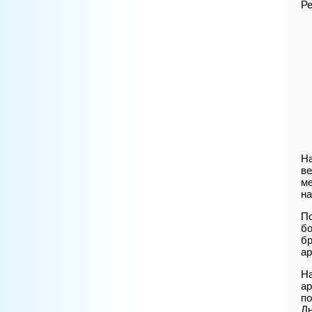
Ре
Н
ве
ме
на
По
бо
бр
ар
Н
ар
по
Дн