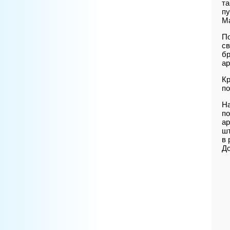
та
пу
Ма
По
св
бр
ар
Кр
по
Н
по
ар
шт
в 
До