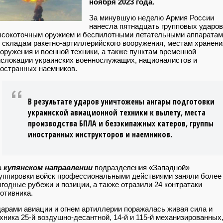
ноября 2023 года.
За минувшую неделю Армия России
нанесла пятнадцать групповых ударов
сокоточным оружием и беспилотными летательными аппаратам
 складам ракетно-артиллерийского вооружения, местам хранени
оружения и военной техники, а также пунктам временной
слокации украинских военнослужащих, националистов и
остранных наемников.
В результате ударов уничтожены ангары подготовки
украинской авиационной техники к вылету, места
производства БПЛА и безэкипажных катеров, группы
иностранных инструкторов и наемников.
а
купянском направлении
подразделения «Западной»
уппировки войск профессиональными действиями заняли более
годные рубежи и позиции, а также отразили 24 контратаки
отивника.
арами авиации и огнем артиллерии поражалась живая сила и
хника 25-й воздушно-десантной, 14-й и 115-й механизированных,