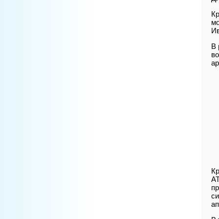
Кр
мо
Ив
В 
во
ар
Кр
A
пр
си
ап