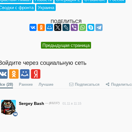
Сводки с фронта
Украина
ПОДЕЛИТЬСЯ
Предыдущая страница
Войдите через социальную сеть
Все
(28)
Ранние
Лучшие
Подписаться
Поделитьс
Sergey Bash
— (83237)
01.11 в 11:15