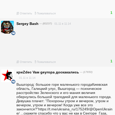
1
#
!
Ответить
Пожаловаться
Sergey Bash
— (83237)
01.11 в 11:14
1
#
!
Ответить
Пожаловаться
криZdec Vaм geyropa доскакались
— (17650)
01.11 в 11:14
Вышгород: большое горе маленького городаКиевская 
область, Галицкий улус, Вышгород — психическое 
расстройство Зеленского и его мания величия 
обернулись большой трагедией для маленького города. 
Девушка плачет: ”Похороны утром и вечером, утром и 
вечером, утром и вечером! Когда уже все это 
закончится?”https://t.me/ukraina_ru/175249/@OpenUkrain
e/ ...скажите спасибо что у вас не как в Секторе  Газа, 