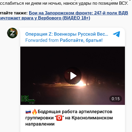
сслабиться ни днем ни ночью, нанося удары по позициям ВСУ.
итайте также:
Бои на Запорожском фронте: 247-й полк ВДВ
ничтожает врага у Вербового (ВИДЕО 18+)