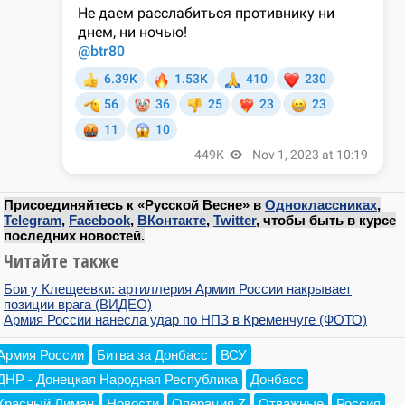
Присоединяйтесь к «Русской Весне» в
Одноклассниках
,
Telegram
,
Facebook
,
ВКонтакте
,
Twitter
, чтобы быть в курсе
последних новостей.
Читайте также
Бои у Клещеевки: артиллерия Армии России накрывает
позиции врага (ВИДЕО)
Армия России нанесла удар по НПЗ в Кременчуге (ФОТО)
Армия России
Битва за Донбасс
ВСУ
ДНР - Донецкая Народная Республика
Донбасс
Красный Лиман
Новости
Операция Z
Отважные
Россия