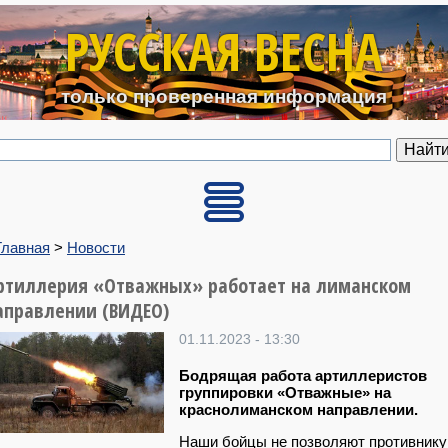
Перейти к основному содерж
РУССКАЯ ВЕСНА
только проверенная информация
Главная
>
Новости
ртиллерия «Отважных» работает на лиманском
аправлении (ВИДЕО)
01.11.2023 - 13:30
Бодрящая работа артиллеристов
группировки «Отважные» на
краснолиманском направлении.
Наши бойцы не позволяют противнику