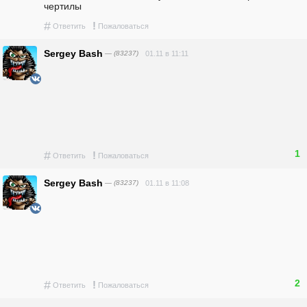
чертилы 
#
!
Ответить
Пожаловаться
Sergey Bash
— (83237)
01.11 в 11:11
1
#
!
Ответить
Пожаловаться
Sergey Bash
— (83237)
01.11 в 11:08
2
#
!
Ответить
Пожаловаться