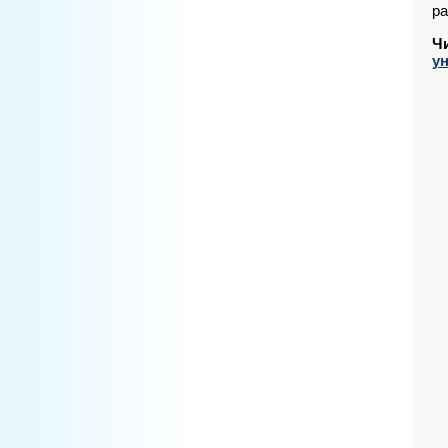
ра
Ч
у