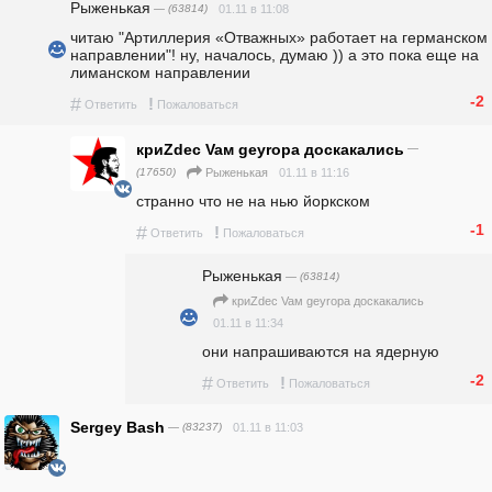
Рыженькая
— (63814)
01.11 в 11:08
читаю "Артиллерия «Отважных» работает на германском 
направлении"! ну, началось, думаю )) а это пока еще на 
лиманском направлении 
-2
#
!
Ответить
Пожаловаться
криZdec Vaм geyropa доскакались
—
(17650)
01.11 в 11:16
Рыженькая
странно что не на нью йоркском 
-1
#
!
Ответить
Пожаловаться
Рыженькая
— (63814)
криZdec Vaм geyropa доскакались
01.11 в 11:34
они напрашиваются на ядерную
-2
#
!
Ответить
Пожаловаться
Sergey Bash
— (83237)
01.11 в 11:03