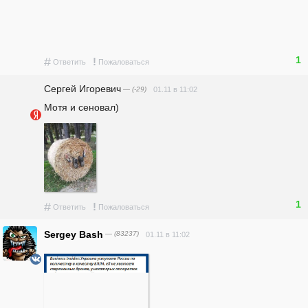
1
#
!
Ответить
Пожаловаться
Сергей Игоревич
— (-29)
01.11 в 11:02
Мотя и сеновал)
1
#
!
Ответить
Пожаловаться
Sergey Bash
— (83237)
01.11 в 11:02