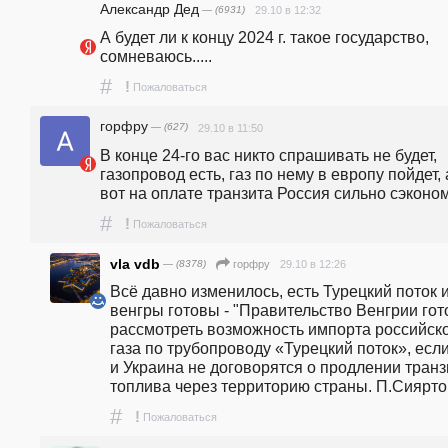
Александр Дед
— (6931)
29.10 в 12:32
А будет ли к концу 2024 г. такое государство, 
сомневаюсь.....
#
!
Пожаловаться
горфру
— (627)
29.10 в 11:50
В конце 24-го вас никто спрашивать не будет, 
газопровод есть, газ по нему в европу пойдет, а
вот на оплате транзита Россия сильно сэконом
#
!
Пожаловаться
vla vdb
— (8378)
29.10 в 12:26
горфру
Всё давно изменилось, есть Турецкий поток и
венгры готовы - "Правительство Венгрии гото
рассмотреть возможность импорта российско
газа по трубопроводу «Турецкий поток», если
и Украина не договорятся о продлении транзи
топлива через территорию страны. П.Сиярто "
#
!
Пожаловаться