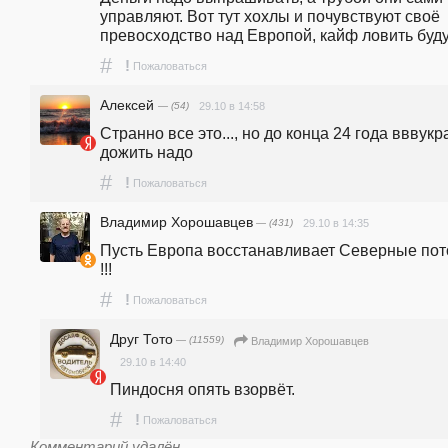
управляют. Вот тут хохлы и почувствуют своё 
превосходство над Европой, кайф ловить будут.
#
!
Пожаловаться
Алексей
— (54)
29.10 в 14:58
Странно все это..., но до конца 24 года вввукр
дожить надо
#
!
Пожаловаться
Владимир Хорошавцев
— (431)
29.10 в 14:35
Пусть Европа восстанавливает Северные пото
!!!
#
!
Пожаловаться
Друг Тото
— (11559)
Владимир Хорошавцев
29.10 в 14:40
Пиндосня опять взорвёт.
#
!
Пожаловаться
Комментарий удалён