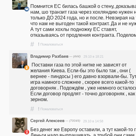
Помнится ЕС билась башкой о стену, доказыва
нам, шо транзит газа через хохляндию нужен н
только ДО 2024 года, но и после. Невзирая на т
что нам не выгоден такой контракт. Да и не нуж
А тут сами хохлы подножку ЕС ставят, 
отказываясь от продления контракта. Поделом
#
!
Пожаловаться
Владимир Разбаев
— (444)
29.10 в 18:21
 Поставки газа по этой нитке не зависят от 
желания Киева. Если-бы это было так , они ( 
вернее - пиндосы ) его давно взорвали-бы. Тут
игра намного сложнее , скорее всего какой-то 
договорняк . Подождём , уже немного осталось 
Если договор продлят - точно договорняк , как 
зерном.
#
!
Пожаловаться
Сергей Алексеев
— (70049)
29.10 в 14:58
Без денег же Европу оставили, а тут какой-то га
Деньги надо выпрашивать, а трубой они сами 