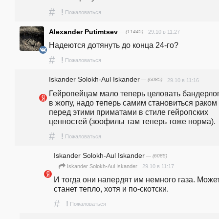
#
!
Пожаловаться
Alexander Putimtsev
— (11445)
29.10 в 11:27
Надеются дотянуть до конца 24-го?
#
!
Пожаловаться
Iskander Solokh-Aul Iskander
— (6085)
29.10 в 11:16
Гейропейцам мало теперь целовать бандерлог
в жопу, надо теперь самим становиться paкoм 
перед этими приматами в стиле гейропских 
ценностей (зоофилы там теперь тоже норма). 
#
!
Пожаловаться
Iskander Solokh-Aul Iskander
— (6085)
29.10 в 11:17
Iskander Solokh-Aul Iskander
И тогда они напердят им немного газа. Может
станет тепло, хотя и по-скотски. 
#
!
Пожаловаться