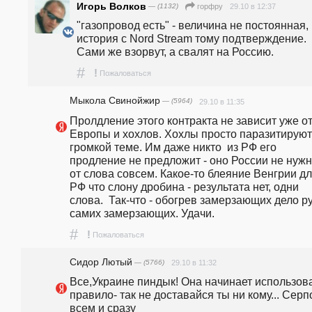
Игорь Волков
— (1132)
29.10 в 12:37
горфру
"газопровод есть" - величина не постоянная, 
история с Nord Stream тому подтверждение. 
Сами же взорвут, а свалят на Россию.
#
!
Пожаловаться
Мыкола Свинойжир
— (5964)
29.10 в 11:35
Пролдление этого контракта не зависит уже от
Европы и хохлов. Хохлы просто паразитируют 
громкой теме. Им даже никто  из РФ его  
продление не предложит - оно России не нужно
от слова совсем. Какое-то блеяние Венгрии дл
РФ что слону дробина - результата нет, одни 
слова.  Так-что - обогрев замерзающих дело ру
самих замерзающих. Удачи.
#
!
Пожаловаться
Сидор Лютый
— (5766)
29.10 в 11:32
Все,Украине пиндык! Она начинает использова
правило- так не доставайся ты ни кому... Серп
всем и сразу