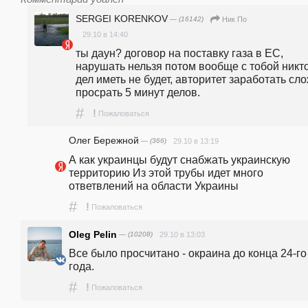
SERGEI KORENKOV
— (16142)
Ник По
29.10 в 14:40
ты даун? договор на поставку газа в ЕС, 
нарушать нельзя потом вообще с тобой никто
дел иметь не будет, авторитет заработать сло
просрать 5 минут делов.
#
!
Пожаловаться
Олег Бережной
— (366)
29.10 в 13:19
А как украинцы будут снабжать украинскую 
территорию Из этой трубы идет много 
ответвлений на области Украины
#
!
Пожаловаться
Oleg Pelin
— (10208)
29.10 в 13:03
Все было просчитано - окраина до конца 24-го 
года.
#
!
Пожаловаться