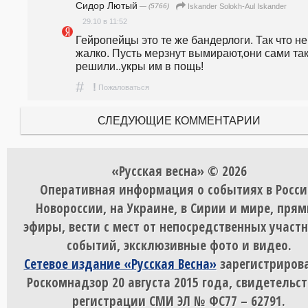
Сидор Лютый
— (5766)
Iskander Solokh-Aul Iskander
29.10 в 11:52
Гейропейцы это те же бандерлоги. Так что не 
жалко. Пусть мерзнут вымирают,они сами так
решили..укры им в пощь!
#
!
Пожаловаться
СЛЕДУЮЩИЕ КОММЕНТАРИИ
«Русская весна» © 2026
Оперативная информация о событиях в Росси
Новороссии, на Украине, в Сирии и мире, пря
эфиры, вести с мест от непосредственных участ
событий, эксклюзивные фото и видео.
Сетевое издание «Русская Весна»
зарегистрирова
Роскомнадзор 20 августа 2015 года, свидетельст
регистрации СМИ ЭЛ № ФС77 – 62791.