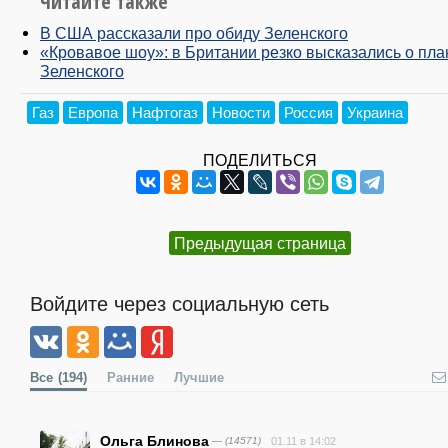
Читайте также
В США рассказали про обиду Зеленского
«Кровавое шоу»: в Британии резко высказались о пла
Зеленского
Газ
Европа
Нафтогаз
Новости
Россия
Украина
ПОДЕЛИТЬСЯ
Предыдущая страница
Войдите через социальную сеть
Все
(194)
Ранние
Лучшие
Ольга Блинова
— (14571)
01.11 в 14:02