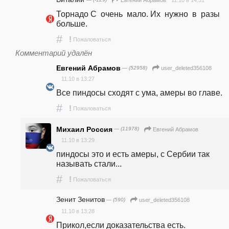
Торнадо С  очень  мало. Их  нужно  в  разы  
больше.
#
!
Пожаловаться
Комментарий удалён
Евгений Абрамов
— (52958)
user_deleted356108
11.10 в 13:27
Все пиндосы сходят с ума, амеры во главе.
#
!
Пожаловаться
Михаил Россия
— (11978)
Евгений Абрамов
11.10 в 13:29
пиндосы это и есть амеры, с Сербии так 
называть стали...
#
!
Пожаловаться
Зенит Зенитов
— (590)
user_deleted356108
11.10 в 13:28
Прикол,если доказательства есть. 