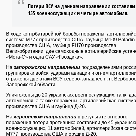
Потери ВСУ на данном направлении составили
155 военнослужащих и четыре автомобиля.
В ходе контрбатарейной борьбы поражены: артиллерийс
система М777 производства США, гаубица М109 Paladin
производства США, гаубица FH70 производства
Великобритании, две самоходные артиллерийские устан
«Мста-C» и одна САУ «Гвоздика».
На
запорожском направлении
подразделениями росси
группировки войск, ударами авиации и огнем артиллери
отражены две атаки ВСУ северо-западнее н. п. Вербово
Запорожской области.
Уничтожены до 20 украинских военнослужащих, танк, дв
автомобиля, а также поражены: артиллерийская систем
производства США и гаубица Д-20.
На
херсонском направлении
в результате огневого
поражения потери противника составили до 45 украинск
военнослужащих, 11 автомобилей, артиллерийская сист
М777 производства США и орудие Д-20.