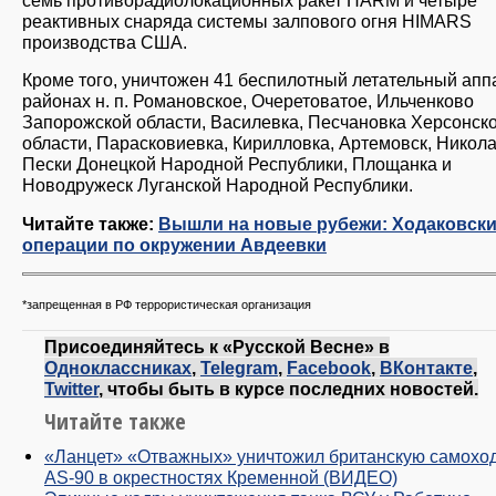
семь противорадиолокационных ракет HARM и четыре
реактивных снаряда системы залпового огня HIMARS
производства США.
Кроме того, уничтожен 41 беспилотный летательный апп
районах н. п. Романовское, Очеретоватое, Ильченково
Запорожской области, Василевка, Песчановка Херсонск
области, Парасковиевка, Кирилловка, Артемовск, Никола
Пески Донецкой Народной Республики, Площанка и
Новодружеск Луганской Народной Республики.
Читайте также:
Вышли на новые рубежи: Ходаковски
операции по окружении Авдеевки
*запрещенная в РФ террористическая организация
Присоединяйтесь к «Русской Весне» в
Одноклассниках
,
Telegram
,
Facebook
,
ВКонтакте
,
Twitter
, чтобы быть в курсе последних новостей.
Читайте также
«Ланцет» «Отважных» уничтожил британскую самохо
AS-90 в окрестностях Кременной (ВИДЕО)