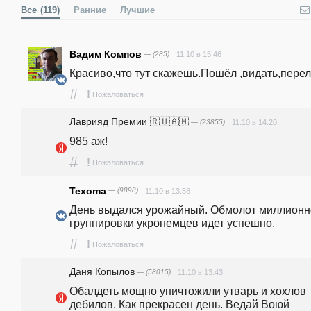
Все
(119)
Ранние
Лучшие
Вадим Компов
— (285)
11.10 в 15:46
Красиво,что тут скажешь.Пошёл ,видать,пере
#
!
Пожаловаться
Лаврияд Премии 🇷🇺🇦🇲
— (23855)
11.10 в 14:20
985 аж!
#
!
Пожаловаться
Texoma
— (9898)
11.10 в 13:58
День выдался урожайный. Обмолот миллионн
группировки укронемцев идет успешно.
#
!
Пожаловаться
Даня Копылов
— (58015)
11.10 в 13:43
Обалдеть мощно уничтожили утварь и хохлов 
дебилов. Как прекрасен день. Ведай Воюй 