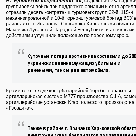
На
купянском направлении
подразделения «Западной
группировки войск при поддержке авиации и огня артил
отразили десять контратак штурмовых групп 32-й, 115-й
механизированной и 10-й горно-штурмовой бригад ВСУ 
районах н. п. Ивановка, Синьковка Харьковской области,
Макеевка Луганской Народной Республики, и активными
действиями улучшили положение по переднему краю.
Суточные потери противника составили до 28
украинских военнослужащих убитыми и
ранеными, танк и два автомобиля.
Кроме того, в ходе контрбатарейной борьбы поражены:
артиллерийская система М777 производства США, сам
артиллерийские установки Krab польского производства 
«Гвоздика».
Также в районе г. Волчанск Харьковской облас
уничтожен склад боеприпасов подразделения