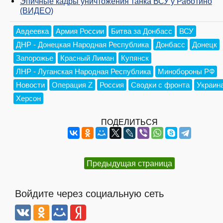
Эпичные кадры уничтожения танка ВСУ у Работино
(ВИДЕО)
Авдеевка
Армия России
Битва за Донбасс
ВСУ
ДНР - Донецкая Народная Республика
Донбасс
Донецк
Запорожье
Красный Лиман
Купянск
ЛНР - Луганская Народная Республика
Минобороны РФ
Новости
Операция Z
Россия
Сводки с фронта
Украин
Херсон
ПОДЕЛИТЬСЯ
Предыдущая страница
Войдите через социальную сеть