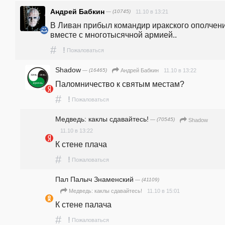
Андрей Бабкин
— (10745)
11.10 в 13:21
В Ливан прибыл командир иракского ополчени
вместе с многотысячной армией..
#
!
Пожаловаться
Shadow
— (16465)
11.10 в 13:22
Андрей Бабкин
Паломничество к святым местам?
#
!
Пожаловаться
Медведь: каклы сдавайтесь!
— (70545)
Shadow
11.10 в 13:22
К стене плача
#
!
Пожаловаться
Пал Палыч Знаменский
— (41109)
11.10 в 15:01
Медведь: каклы сдавайтесь!
К стене палача
#
!
Пожаловаться