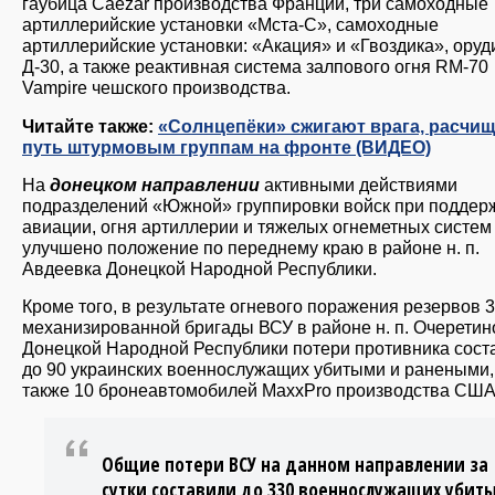
гаубица Caezar производства Франции, три самоходные
артиллерийские установки «Мста-С», самоходные
артиллерийские установки: «Акация» и «Гвоздика», оруд
Д-30, а также реактивная система залпового огня RM-70
Vampire чешского производства.
Читайте также:
«Солнцепёки» сжигают врага, расчи
путь штурмовым группам на фронте (ВИДЕО)
На
донецком направлении
активными действиями
подразделений «Южной» группировки войск при поддер
авиации, огня артиллерии и тяжелых огнеметных систем
улучшено положение по переднему краю в районе н. п.
Авдеевка Донецкой Народной Республики.
Кроме того, в результате огневого поражения резервов 3
механизированной бригады ВСУ в районе н. п. Очеретин
Донецкой Народной Республики потери противника сост
до 90 украинских военнослужащих убитыми и ранеными,
также 10 бронеавтомобилей MaxxPro производства США
Общие потери ВСУ на данном направлении за
сутки составили до 330 военнослужащих убит