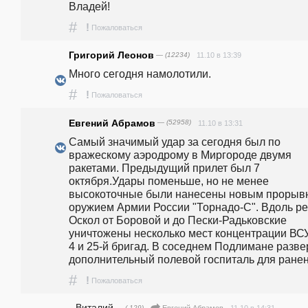
Владей! 
#
!
Пожаловаться
Григорий Леонов
— (12234)
11.10 в 13:39
Много сегодня намолотили.
#
!
Пожаловаться
Евгений Абрамов
— (52958)
11.10 в 13:31
Самый значимый удар за сегодня был по 
вражескому аэродрому в Миргороде двумя 
ракетами. Предыдущий прилет был 7 
октября.Удары поменьше, но не менее 
высокоточные были нанесены новым прорыв
оружием Армии России "Торнадо-С". Вдоль рек
Оскол от Боровой и до Пески-Радьковские 
уничтожены несколько мест концентрации ВСУ 
4 и 25-й бригад. В соседнем Подлимане развер
дополнительный полевой госпиталь для ране
#
!
Пожаловаться
Виталий
— (-129)
11.10 в 14:31
Евгений Абрамов