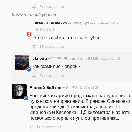
#
!
Пожаловаться
Комментарий удалён
Евгений Левченко
— (24821)
user_deleted356108
11.10 в 13:49
Это не улыбка, это оскал зубов..
#
!
Пожаловаться
vla vdb
— (8378)
11.10 в 13:38
user_deleted356108
как фамилие? еврей?
#
!
Пожаловаться
Андрей Бабкин
— (10745)
11.10 в 13:25
Российская армия продолжает наступление на
Купянском направлении. В районе Синьковки 
продвижение до 1 километра, а ю-в у сел 
Ивановка и Кисловка - 1,5 километра и заняты 
несколько опорных пунктов противника..
#
!
Пожаловаться