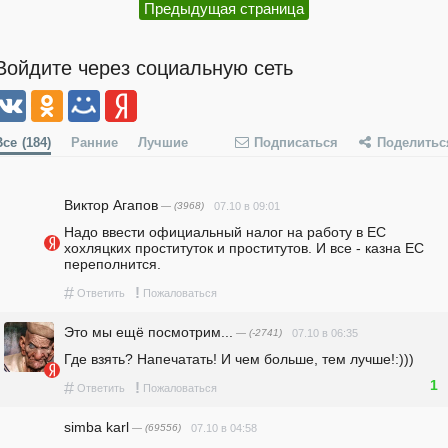
Предыдущая страница
Войдите через социальную сеть
Все
(184)
Ранние
Лучшие
Подписаться
Поделитьс
Виктор Агапов
— (3968)
07.10 в 09:01
Надо ввести официальный налог на работу в ЕС 
хохляцких проституток и проститутов. И все - казна ЕС 
переполнится.
#
!
Ответить
Пожаловаться
Это мы ещё посмотрим...
— (-2741)
07.10 в 06:35
Где взять? Напечатать! И чем больше, тем лучше!:)))
1
#
!
Ответить
Пожаловаться
simba karl
— (69556)
07.10 в 04:58