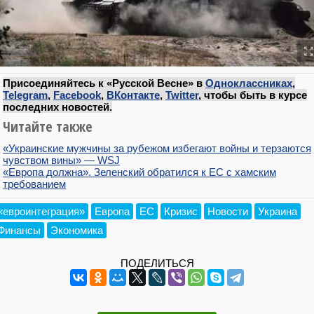
Присоединяйтесь к «Русской Весне» в
Одноклассниках
,
Telegram
,
Facebook
,
ВКонтакте
,
Twitter
, чтобы быть в курсе
последних новостей.
Читайте также
«Украинские мужчины за рубежом избегают войны и терзаются
чувством вины» — WSJ
«Европа должна». Зеленский обратился к ЕС с хамским
требованием
«евроинтеграция»
Европа
ЕС
Кризис
Новости
Украина
Финансы
Экономика
ПОДЕЛИТЬСЯ