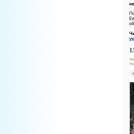
не
По
Ев
об
Ч
у