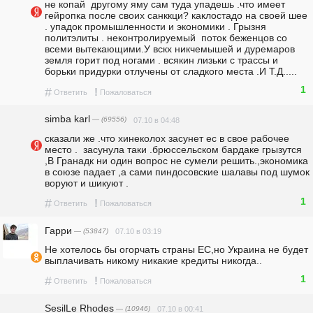
не копай  другому яму сам туда упадешь .что имеет 
гейропка после своих санккци? каклостадо на своей шее 
. упадок промышленности и экономики . Грызня 
политэлиты . неконтролируемый  поток беженцов со 
всеми вытекающими.У вскх никчемышей и дуремаров 
земля горит под ногами . всякин лизьки с трассы и 
борьки придурки отлучены от сладкого места .И Т.Д.....
1
#
!
Ответить
Пожаловаться
simba karl
— (69556)
07.10 в 04:48
сказали же .что хинеколох засунет ес в свое рабочее 
место .  засунула таки .брюссельском бардаке грызутся 
,В Гранадк ни один вопрос не сумели решить.,экономика 
в союзе падает ,а сами пиндосовские шалавы под шумок 
воруют и шикуют . 
1
#
!
Ответить
Пожаловаться
Гарри
— (53847)
07.10 в 03:19
Не хотелось бы огорчать страны ЕС,но Украина не будет 
выплачивать никому никакие кредиты никогда..
1
#
!
Ответить
Пожаловаться
SesilLe Rhodes
— (10946)
07.10 в 00:41