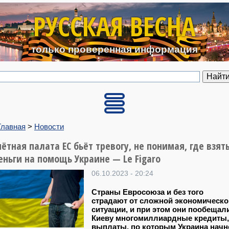
Перейти к основному содерж
РУССКАЯ ВЕСНА
только проверенная информация
Главная
>
Новости
чётная палата ЕС бьёт тревогу, не понимая, где взят
еньги на помощь Украине — Le Figaro
06.10.2023 - 20:24
Страны Евросоюза и без того
страдают от сложной экономическо
ситуации, и при этом они пообещал
Киеву многомиллиардные кредиты,
выплаты, по которым Украина начн