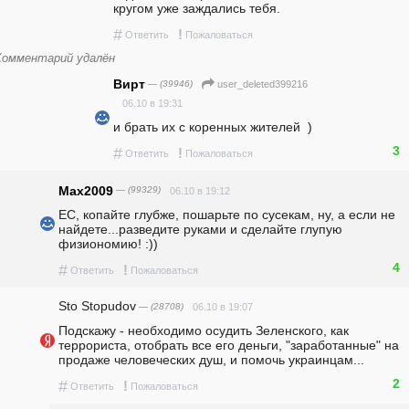
кругом уже заждались тебя. 
#
!
Ответить
Пожаловаться
Комментарий удалён
Вирт
— (39946)
user_deleted399216
06.10 в 19:31
и брать их с коренных жителей  ) 
3
#
!
Ответить
Пожаловаться
Max2009
— (99329)
06.10 в 19:12
ЕС, копайте глубже, пошарьте по сусекам, ну, а если не 
найдете...разведите руками и сделайте глупую 
физиономию! :))
4
#
!
Ответить
Пожаловаться
Sto Stopudov
— (28708)
06.10 в 19:07
Подскажу - необходимо осудить Зеленского, как 
террориста, отобрать все его деньги, "заработанные" на 
продаже человеческих душ, и помочь украинцам...
2
#
!
Ответить
Пожаловаться