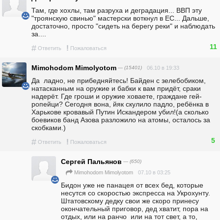
Там, где хохлы, там разруха и деградация... ВВП эту 
"троянскую свинью" мастерски воткнул в ЕС... Дальше, 
достаточно, просто "сидеть на берегу реки" и наблюдать 
за....
11
#
!
Ответить
Пожаловаться
Mimohodom Mimolyotom
— (15401)
06.10 в 19:33
Да  ладно, не прибедняйтесь! Байден с зелебобиком, 
натасканным на оружие и бабки к вам придёт, сраки 
надерёт. Где гроши и оружие ховаете, граждане гей-
ропейци? Сегодня вона, йяк скулило падло, ребёнка в 
Харькове кровавый Путин Искандером убил!(а сколько 
боевиков банд Азова разложило на атомы, осталось за 
скобками.)
5
#
!
Ответить
Пожаловаться
Сергей Пальянов
— (650)
07.10 в 03:25
Mimohodom Mimolyotom
Бидон уже не панацея от всех бед, которые 
несутся со скоростью экспресса на Укрохунту. 
Штатовскому дедку свои же скоро принесу 
окончательный приговор, дед хватит, пора на 
отдых, или на ранчо  или на тот свет, а то, 