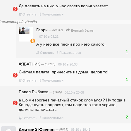
Да плевать на них..у нас своего ворья хватает.
#
!
Ответить
Пожаловаться
Комментарий удалён
Гарри
— (53847)
Дмитрий Белов
07.10 в 03:21
А у него все песни про него самого.
1
#
!
Ответить
Пожаловаться
#ЯВАТНИК
— (65760)
06.10 в 20:33
Счётная палата, принесите из дома, делов то!
1
#
!
Ответить
Пожаловаться
Павел Рыбаков
— (3405)
06.10 в 20:08
а шо у еврогеев печатный станок сломался? Ну тогда в 
Конаде пусть попросят, там нацистов как в усрине, 
должны напечатать
2
#
!
Ответить
Пожаловаться
Дмитрий Юсупов
— (6691)
06.10 в 19:41