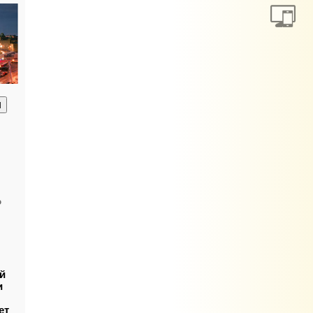
анию
ь
й
и
ет