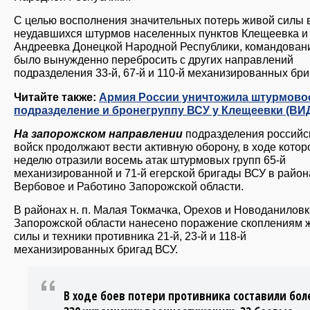
С целью восполнения значительных потерь живой силы 
неудавшихся штурмов населенных пунктов Клещеевка и
Андреевка Донецкой Народной Республики, командован
было вынужденно перебросить с других направлений
подразделения 33-й, 67-й и 110-й механизированных бри
Читайте также:
Армия России уничтожила штурмово
подразделение и бронегруппу ВСУ у Клещеевки (ВИ
На запорожском направлении
подразделения российс
войск продолжают вести активную оборону, в ходе котор
неделю отразили восемь атак штурмовых групп 65-й
механизированной и 71-й егерской бригады ВСУ в района
Вербовое и Работино Запорожской области.
В районах н. п. Малая Токмачка, Орехов и Новоданиловк
Запорожской области нанесено поражение скоплениям 
силы и техники противника 21-й, 23-й и 118-й
механизированных бригад ВСУ.
В ходе боев потери противника составили бол