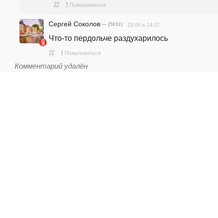
#
!
Пожаловаться
Сергей Соколов
— (5831)
29.09 в 14:07
Что-то пердольче раздухарилось
#
!
Пожаловаться
Комментарий удалён
Мыкола Свинопасенко
— (-336)
Роман Паюк
29.09 в 14:01
3 с лишним полка Мыкол.
#
!
Пожаловаться
Наталья Коровицкая
— (27547)
29.09 в 13:54
За полных пять суток, потери составили 3660 
украинских военнослужащих, плюс пять ДРГ 
(сколько там валяется по лесам, не сказано). Ну
пан гнида, "твоя душенька довольна?" А плюс 
техника и склады, пан бидон, и тебе это в 
радость? Хотя ты в таком состоянии пребывае
что не помнишь, ходил на горшочек или нет...  
пЭдро,а ты, спишь спокойно и сладко? Мерзкие