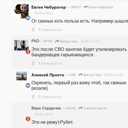
Евген Чебуратор
— (18627)
Евген Чебуратор
29.09 в 14:12
От свиньи хоть польза есть. Например шашлы
#
!
Пожаловаться
PhD
— (6762)
29.09 в 14:14
Виктор Чпок
Это после СВО занятие будет утилизировать 
бандеровцев скрывающихся.
#
!
Пожаловаться
Алексей Просто
— (148)
29.09 в 15:25
Виктор Чпок
Охренеть, первый раз вижу чтоб, так свинью 
резали) 
#
!
Пожаловаться
Вера Сердючка
— (49125)
Алексей Просто
29.09 в 16:37
Это не режут.Рубят.