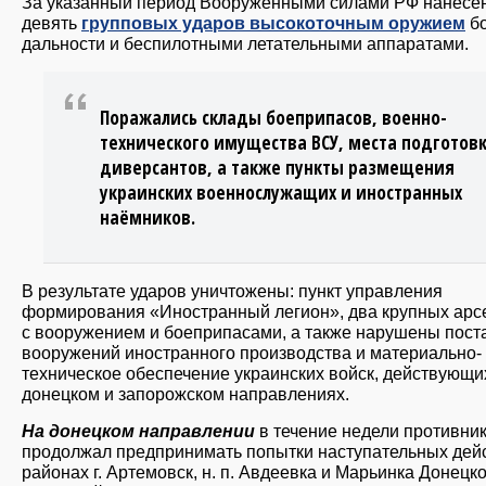
За указанный период Вооруженными силами РФ нанесе
девять
групповых ударов высокоточным оружием
б
дальности и беспилотными летательными аппаратами.
Поражались склады боеприпасов, военно-
технического имущества ВСУ, места подготов
диверсантов, а также пункты размещения
украинских военнослужащих и иностранных
наёмников.
В результате ударов уничтожены: пункт управления
формирования «Иностранный легион», два крупных арс
с вооружением и боеприпасами, а также нарушены пост
вооружений иностранного производства и материально-
техническое обеспечение украинских войск, действующи
донецком и запорожском направлениях.
На донецком направлении
в течение недели противни
продолжал предпринимать попытки наступательных дей
районах г. Артемовск, н. п. Авдеевка и Марьинка Донецк