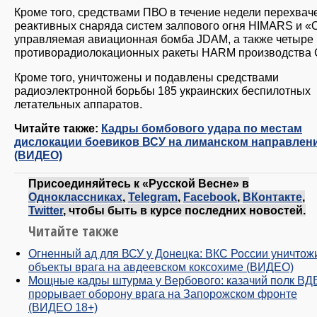
Кроме того, средствами ПВО в течение недели перехвач
реактивных снаряда систем залпового огня HIMARS и «
управляемая авиационная бомба JDAM, а также четыре
противорадиолокационных ракеты HARM производства
Кроме того, уничтожены и подавлены средствами
радиоэлектронной борьбы 185 украинских беспилотных
летательных аппаратов.
Читайте также:
Кадры бомбового удара по местам
дислокации боевиков ВСУ на лиманском направлен
(ВИДЕО)
Присоединяйтесь к «Русской Весне» в
Одноклассниках
,
Telegram
,
Facebook
,
ВКонтакте
,
Twitter
, чтобы быть в курсе последних новостей.
Читайте также
Огненный ад для ВСУ у Донецка: ВКС России уничтож
объекты врага на авдеевском коксохиме (ВИДЕО)
Мощные кадры штурма у Вербового: казачий полк ВД
прорывает оборону врага на Запорожском фронте
(ВИДЕО 18+)