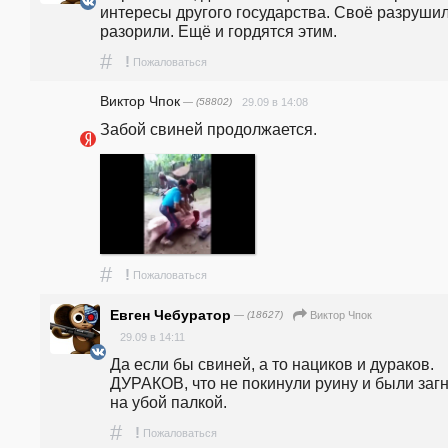
интересы другого государства. Своё разрушили
разорили. Ещё и гордятся этим. 
#
!
Пожаловаться
Виктор Чпок
— (58802)
29.09 в 14:08
Забой свиней продолжается.
#
!
Пожаловаться
Евген Чебуратор
— (18627)
Виктор Чпок
29.09 в 14:11
Да если бы свиней, а то нациков и дураков. 
ДУРАКОВ, что не покинули руину и были загн
на убой палкой. 
#
!
Пожаловаться