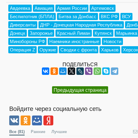
Авдеевка
Авиация
Армия России
Артемовск
Беспилотник (БПЛА)
Битва за Донбасс
ВКС РФ
ВСУ
Диверсанты
ДНР - Донецкая Народная Республика
Донб
Донецк
Запорожье
Красный Лиман
Купянск
Марьинка
Минобороны РФ
Наемники иностранные
Новости
Операция Z
Оружие
Сводки с фронта
Харьков
Херсо
ПОДЕЛИТЬСЯ
Предыдущая страница
Войдите через социальную сеть
Все
(81)
Ранние
Лучшие