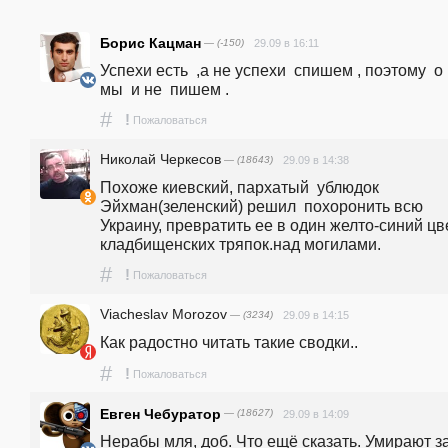
Борис Кацман
— (-150)
29.09 в 16:11
Успехи есть  ,а не успехи  спишем , поэтому  о  
мы  и не  пишем .
#
!
Пожаловаться
Николай Черкесов
— (18643)
29.09 в 14:38
Похоже киевский, пархатый  ублюдок  
Эйхман(зеленский) решил  похоронить всю 
Украину, превратить ее в один желто-синий цве
кладбищенских тряпок.над могилами.
#
!
Пожаловаться
Viacheslav Morozov
— (3234)
29.09 в 14:15
Как радостно читать такие сводки..
#
!
Пожаловаться
Евген Чебуратор
— (18627)
29.09 в 14:09
Нерабы мля, доб. Что ещё сказать. Умирают за