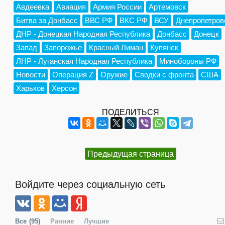
Авдеевка
Авиация
Армия России
Артемовск
Битва за Донбасс
ВВС РФ
ВКС РФ
ВСУ
Днепропетров
ДНР - Донецкая Народная Республика
Донбасс
Донецк
Запад
Запорожье
Красный Лиман
Купянск
ЛНР - Луганская Народная Республика
Минобороны РФ
Новости
Операция Z
Оружие
Сводки с фронта
США
Харьков
Херсон
ПОДЕЛИТЬСЯ
Предыдущая страница
Войдите через социальную сеть
Все
(95)
Ранние
Лучшие