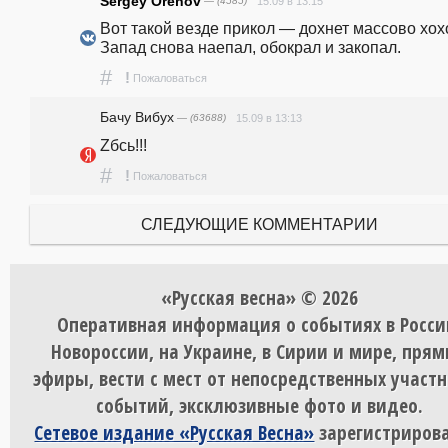
Sergey Orehov
— (4585)
15.09 в 13:15
Вот такой везде прикол — дохнет массово хохо
Запад снова наепал, обокрал и закопал.
#
!
Пожаловаться
Бачу Вибух
— (63688)
15.09 в 13:13
Zбсь!!!
#
!
Пожаловаться
СЛЕДУЮЩИЕ КОММЕНТАРИИ
«Русская весна» © 2026
Оперативная информация о событиях в Росси
Новороссии, на Украине, в Сирии и мире, пря
эфиры, вести с мест от непосредственных участ
событий, эксклюзивные фото и видео.
Сетевое издание «Русская Весна»
зарегистрирова