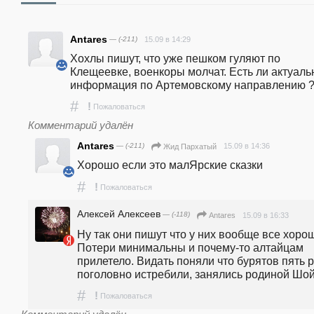
Antares
— (-211)
15.09 в 14:29
Хохлы пишут, что уже пешком гуляют по 
Клещеевке, военкоры молчат. Есть ли актуальн
информация по Артемовскому направлению ?
#
!
Пожаловаться
Комментарий удалён
Antares
— (-211)
15.09 в 14:36
Жид Пархатый
Хорошо если это малЯрские сказки
#
!
Пожаловаться
Алексей Алексеев
— (-118)
15.09 в 16:33
Antares
Ну так они пишут что у них вообще все хорош
Потери минимальны и почему-то алтайцам 
прилетело. Видать поняли что бурятов пять р
поголовно истребили, занялись родиной Шой
#
!
Пожаловаться