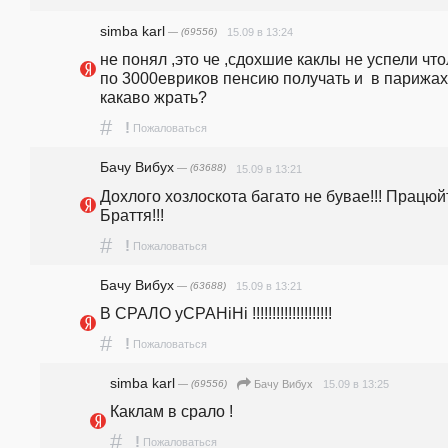
simba karl
— (69556)
15.09 в 13:24
не понял ,это че ,сдохшие каклы не успели что
по 3000евриков пенсию получать и  в парижах 
какаво жрать?
#
!
Пожаловаться
Бачу Вибух
— (63688)
15.09 в 13:21
Дохлого хозлоскота багато не бувае!!! Працюйт
Браття!!!
#
!
Пожаловаться
Бачу Вибух
— (63688)
15.09 в 13:21
В СРАЛО уСРАНiНi !!!!!!!!!!!!!!!!!!!!
#
!
Пожаловаться
simba karl
— (69556)
15.09 в 13:25
Бачу Вибух
Каклам в срало !
#
!
Пожаловаться