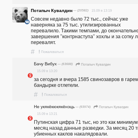
Потапыч Кувалдин
— (20582)
15.09 в 13:19
Совсем недавно было 72 тыс., сейчас уже 
наверняка за 75 тыс. утилизированных 
перевалило. Такими темпами, до окончательно
завершения "контрнаступа" хохлы и за сотку ле
перевалят.
#
!
Пожаловаться
Бачу Вибух
— (63688)
Потапыч Кувалдин
15.09 в 13:20
за сегодня и вчера 1585 свинозавров в гарем 
бандырке отлетели.
#
!
Пожаловаться
Не укякёкюкякёнэць
— (93974)
Потапыч Кувалдин
15.09 в 13:21
Путинская цифра 71 тыс, но это как минимум 
месяц назад данные разведки. За месяц 20 ты
убиенных каклов накалядовали.