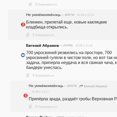
#
!
Пожаловаться
Не укякёкюкякёнэць
— (93974)
15.09 в 13:16
Блинкен, прилетай еще, новые какляцкие 
кладбища открылись.
#
!
Пожаловаться
Евгений Абрамов
— (52958)
15.09 в 13:15
700 укросвиней резвились на просторе, 700 
укросвиней гуляли в чистом поле, но вот так не
задача, приперла неудача и вся свиная чача, к 
бандере унеслась.
#
!
Пожаловаться
Не укякёкюкякёнэць
— (93974)
Евгений Абрамов
15.09 в 13:17
Припёрла зрада, раздаёт гробы Верховная Р
#
!
Пожаловаться