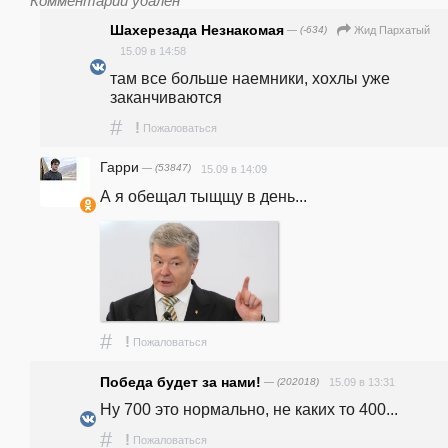
Комментарий удалён
Шахерезада Незнакомая
— (-634)
Жид Пархатый
15.09 в 14:58
там все больше наемники, хохлы уже 
заканчиваются
#
!
Пожаловаться
Гарри
— (53847)
15.09 в 14:09
А я обещал тыщщу в день...
#
!
Пожаловаться
Победа будет за нами!
— (202018)
15.09 в 13:31
Ну 700 это нормально, не каких то 400...
#
!
Пожаловаться