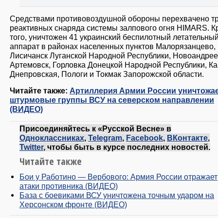
Средствами противовоздушной обороны перехвачено т
реактивных снаряда системы залпового огня HIMARS. К
того, уничтожен 41 украинский беспилотный летательны
аппарат в районах населенных пунктов Малорязанцево,
Лисичанск Луганской Народной Республики, Новоандрее
Артемовск, Горловка Донецкой Народной Республики, Ка
Днепровская, Пологи и Токмак Запорожской области.
Читайте также:
Артиллерия Армии России уничтожа
штурмовые группы ВСУ на северском направлении
(ВИДЕО)
Присоединяйтесь к «Русской Весне» в
Одноклассниках
,
Telegram
,
Facebook
,
ВКонтакте
,
Twitter
, чтобы быть в курсе последних новостей.
Читайте также
Бои у Работино — Вербового: Армия России отражает
атаки противника (ВИДЕО)
База с боевиками ВСУ уничтожена точным ударом на
Херсонском фронте (ВИДЕО)