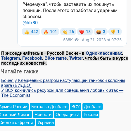
Присоединяйтесь к «Русской Весне» в
Одноклассниках
,
Telegram
,
Facebook
,
ВКонтакте
,
Twitter
, чтобы быть в курсе
последних новостей.
Читайте также
Бойня у Клещеевки: разгром наступающей танковой колонны
врага (ВИДЕО)
У ВСУ кончились ресурсы для совершения лобовых атак —
The Economist
Армия России
Битва за Донбасс
ВСУ
Донбасс
Красный Лиман
Новости
Операция Z
Россия
Сводки с фронта
Украина