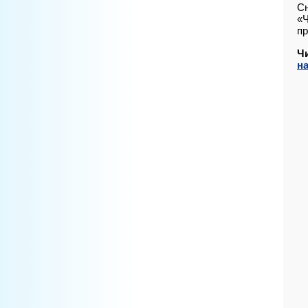
Сн
«Ч
пр
Ч
н