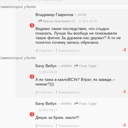
Комментарий удалён
Владимир Гаврилов
— (2078)
21.08 в 09:30
Виктор Николаевич П.
Видимо такие последствия, что стыдно 
показать. Лучше бы вообще не показывали 
такую фигню.За дураков нас держат? А то не 
понятно почему запись обрезана.
-3
#
!
Ответить
Пожаловаться
Комментарий удалён
Бачу Вибух
— (63694)
Fhntv Tujhjd
21.08 в 09:16
А як тама в каклоВСУк? Втрат, як завжди,-- 
немае?)))
-1
#
!
Ответить
Пожаловаться
Бачу Вибух
— (63694)
Fhntv Tujhjd
21.08 в 09:17
Дякую за Крим, какло!!!
-1
#
!
Ответить
Пожаловаться