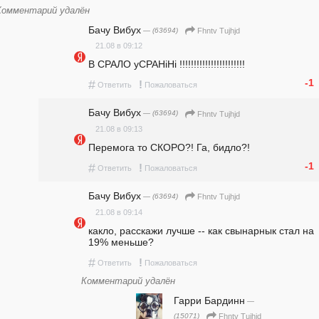
Комментарий удалён
Бачу Вибух
— (63694)
Fhntv Tujhjd
21.08 в 09:12
В СРАЛО уСРАНiНi !!!!!!!!!!!!!!!!!!!!!!!
-1
#
!
Ответить
Пожаловаться
Бачу Вибух
— (63694)
Fhntv Tujhjd
21.08 в 09:13
Перемога то СКОРО?! Га, бидло?!
-1
#
!
Ответить
Пожаловаться
Бачу Вибух
— (63694)
Fhntv Tujhjd
21.08 в 09:14
какло, расскажи лучше -- как свынарнык стал на 
19% меньше?
#
!
Ответить
Пожаловаться
Комментарий удалён
Гарри Бардинн
—
(15071)
Fhntv Tujhjd