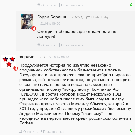
2
#
!
Ответить
Пожаловаться
Гарри Бардинн
— (15071)
Fhntv Tujhjd
21.08 в 09:20
Смотри, чтоб шаровары от важности не 
лопнули!
#
!
Ответить
Пожаловаться
жоржик
— (-211)
21.08 в 09:14
Продолжается история по изъятию незаконно 
полученной собственности у бизнесменов в пользу 
Государства и этот процесс пока не приобрёл широкого 
размаха, всё только начинается, но уже можно говорить 
о том, что начать решили вовсе не с мизерных 
организаций, а сразу "по-крупному".Компания АО 
"СИБЭКО", в состав которой входит несколько ТЭЦ  
принадлежала небезызвестному бывшему министру 
Открытого правительства Михаилу Абызову, который в 
2018 году продал её главному российскому бизнесмену 
Андрею Мельниченко. Почему "главному" – он 
находится на первом месте среди российских богачей в 
Forbes.......
3
#
!
Ответить
Пожаловаться