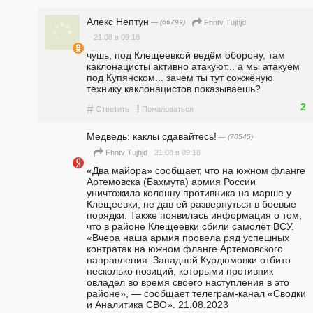
Алекс Нептун
— (66799)
Fhntv Tujhjd
21.08 в 09:18
чушь, под Клещеевкой ведём оборону, там 
каклонацисты активно атакуют... а мы атакуем 
под Купянском... зачем ты тут сожжёную 
технику каклонацистов показываешь?
2
#
!
Ответить
Пожаловаться
Медведь: каклы сдавайтесь!
— (70545)
21.08 в 09:18
Fhntv Tujhjd
«Два майора» сообщает, что на южном фланге 
Артемовска (Бахмута) армия России 
уничтожила колонну противника на марше у 
Клещеевки, не дав ей развернуться в боевые 
порядки. Также появилась информация о том, 
что в районе Клещеевки сбили самолёт ВСУ. 
«Вчера наша армия провела ряд успешных 
контратак на южном фланге Артемовского 
направления. Западней Курдюмовки отбито 
несколько позиций, которыми противник 
овладел во время своего наступления в это 
районе», — сообщает телеграм-канал «Сводки 
и Аналитика СВО». 21.08.2023