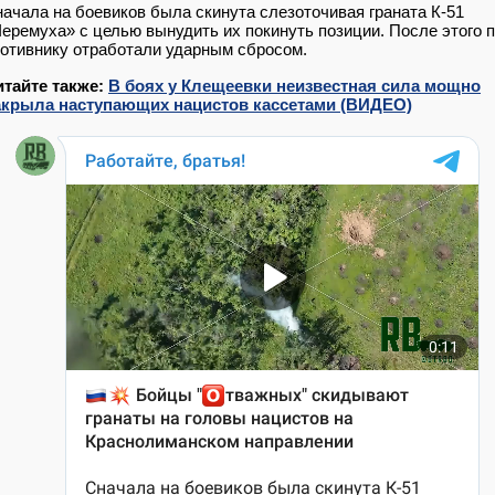
ачала на боевиков была скинута слезоточивая граната К-51
еремуха» с целью вынудить их покинуть позиции. После этого 
отивнику отработали ударным сбросом.
итайте также:
В боях у Клещеевки неизвестная сила мощно
акрыла наступающих нацистов кассетами (ВИДЕО)