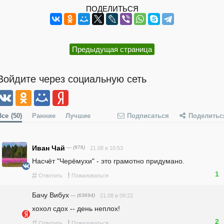
ПОДЕЛИТЬСЯ
Предыдущая страница
Войдите через социальную сеть
Все
(50)
Ранние
Лучшие
Подписаться
Поделитьс
Иван Чай
— (976)
21.08 в 10:53
Насчёт "Черёмухи" - это грамотно придумано.
1
#
!
Ответить
Пожаловаться
Бачу Вибух
— (63694)
21.08 в 09:22
хохол сдох -- день неплох!
2
#
!
Ответить
Пожаловаться