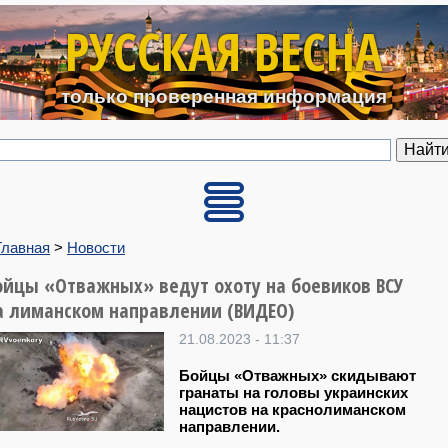
Перейти к основному содерж
РУССКАЯ ВЕСНА
только проверенная информация
Главная
>
Новости
ойцы «Отважных» ведут охоту на боевиков ВСУ
а лиманском направлении (ВИДЕО)
21.08.2023 - 11:37
Бойцы «Отважных» скидывают
гранаты на головы украинских
нацистов на краснолиманском
направлении.