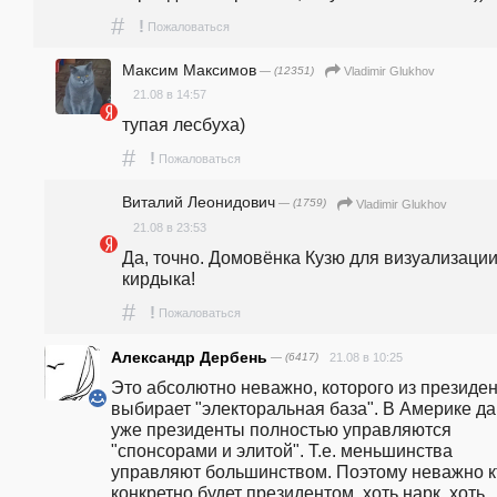
#
!
Пожаловаться
Максим Максимов
— (12351)
Vladimir Glukhov
21.08 в 14:57
тупая лесбуха) 
#
!
Пожаловаться
Виталий Леонидович
— (1759)
Vladimir Glukhov
21.08 в 23:53
Да, точно. Домовёнка Кузю для визуализации
кирдыка!
#
!
Пожаловаться
Александр Дербень
— (6417)
21.08 в 10:25
Это абсолютно неважно, которого из президен
выбирает "электоральная база". В Америке да
уже президенты полностью управляются  
"спонсорами и элитой". Т.е. меньшинства 
управляют большинством. Поэтому неважно кт
конкретно будет президентом, хоть нарк, хоть 