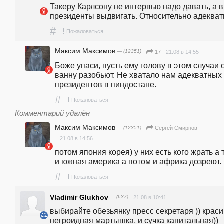
Такеру Карлсону не интервью надо давать, а в 
президенты выдвигать. Относительно адекват
#
!
Пожаловаться
Максим Максимов
— (12351)
21.08 в 14:55
17
Боже упаси, пусть ему голову в этом случаи о
ванну разобьют. Не хватало нам адекватных 
президентов в пиндостане.
#
!
Пожаловаться
Комментарий удалён
Максим Максимов
— (12351)
Сергей Смирнов
21.08 в 14:56
потом япония корея) у них есть кого жрать а т
и южная америка а потом и африка дозреют.
#
!
Пожаловаться
Vladimir Glukhov
— (637)
21.08 в 10:41
выбирайте обезьянку пресс секретаря )) краси
негроидная мартышка, и сучка капитальная))