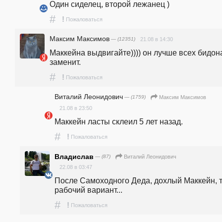
Один сиделец, второй лежанец ) 
#
!
Пожаловаться
Максим Максимов
— (12351)
21.08 в 14:30
Маккейна выдвигайте)))) он лучше всех бидона
заменит.
#
!
Пожаловаться
Виталий Леонидович
— (1759)
Максим Максимов
21.08 в 23:50
Маккейн ласты склеил 5 лет назад.
#
!
Пожаловаться
Владислав
— (87)
Виталий Леонидович
22.08 в 03:47
После Самоходного Деда, дохлый Маккейн, т
рабочий вариант...
#
!
Пожаловаться