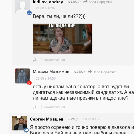
kirillov_andrey
— (118917)
Вера Сердючка
21.08 в 10:07
Вера, ты ли, че ли???))) 
#
!
Пожаловаться
Максим Максимов
— (12351)
Вера Сердючка
21.08 в 14:58
есть у них там баба сенатор, а вот будет ли 
двигаться как независимый кандидат хз. А на
ли нам адекватные презики в пиндостане?
#
!
Пожаловаться
Сергей Мовшев
— (2259)
21.08 в 09:50
Я просто охренею и точно поверю в дьявола и 
Бога  если Байден выиграет выборы снова .