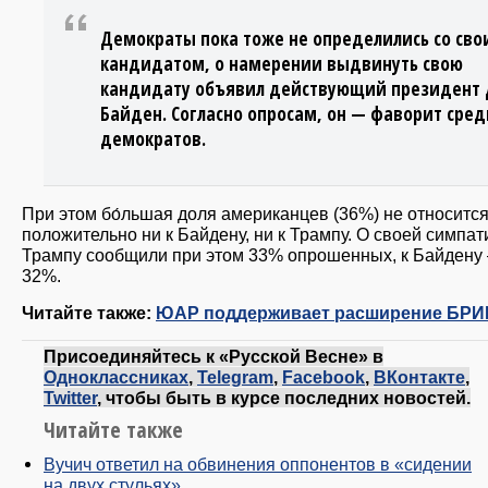
Демократы пока тоже не определились со св
кандидатом, о намерении выдвинуть свою
кандидату объявил действующий президент
Байден. Согласно опросам, он — фаворит сред
демократов.
При этом бо́льшая доля американцев (36%) не относитс
положительно ни к Байдену, ни к Трампу. О своей симпат
Трампу сообщили при этом 33% опрошенных, к Байдену
32%.
Читайте также:
ЮАР поддерживает расширение БРИ
Присоединяйтесь к «Русской Весне» в
Одноклассниках
,
Telegram
,
Facebook
,
ВКонтакте
,
Twitter
, чтобы быть в курсе последних новостей.
Читайте также
Вучич ответил на обвинения оппонентов в «сидении
на двух стульях»