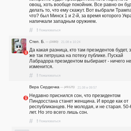
овощ, хоть вообще покойник. Все равно он буд
делать то, что ему скажут. Вот выбрали Трампа
что? был Минск 1 и 2-й, за время которого Укра
напичкали западным оружием. 
#
!
Пожаловаться
Степ. Б.
— (1680)
21.08 в 10:24
Да какая разница, кто там президентов будет, э
же так петрушка на потеху публике. Пускай 
Лабрадора президентом выбирают - ничего не
изменится. 
#
!
Пожаловаться
Вера Сердючка
— (49125)
21.08 в 09:57
Недавно приснился сон, что президентом 
Пиндосстана станет женщина. И вроде как от 
республиканцев. Не молодая, и не старая. 50-6
лет. Но это всего лишь сон.
#
!
Пожаловаться