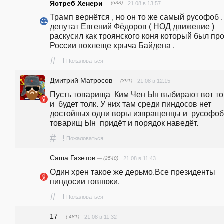
Ястреб Хенери
— (638)
21.08 в 13:57
Трамп вернётся , но он то же самый русофоб . 
депутат Евгений Фёдоров ( НОД движение ) 
раскусил как троянского коня который был про
России похлеще хрыча Байдена .
#
!
Пожаловаться
Дмитрий Матросов
— (391)
21.08 в 12:15
Пусть товарища  Ким Чен Ын выбирают вот тог
и  будет толк. У них там среди пиндосов нет 
достойных одни воры извращенцы и  русофобы
товарищ Ын  придёт и порядок наведёт.
#
!
Пожаловаться
Саша Газетов
— (2540)
21.08 в 11:43
Один хрен такое же дерьмо.Все президенты 
пиндосии говнюки.
#
!
Пожаловаться
17
— (-481)
21.08 в 11:32