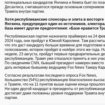
потенциальных кандидатов Янгкина и Кемпа бьет по поз
Десантиса, считавшегося прежде основным соперником
Трампа внутри партии.
Хотя республиканские спонсоры и элита в восторге 
Янгкина, предупредил один из источников, электор
база имеет другие предпочтения: «Базе нравится Тр
Республиканская партия назначила праймериз на 24 фе
2024 года, они пройдут в Южной Каролине. Там рассчит
что это даст кандидату больше времени для подготовки к
голосованию, которое пройдет в ноябре этого же года. Н
неделе, 23 августа, пройдут первые предварительные д
республиканцев, Трамп уже отказался принять в них учас
По сведениям CNN, бывший президент намерен вместо 
дать интервью бывшему ведущему Fox News Такеру Кар
Согласно результатам последнего опроса Fox News,
большинство (54%) республиканцев благосклонно выска
о Трампе, что на 11 пунктов выше оценки конца прошлого
Ни один другой кандидат в президенты от республиканце
достигает даже половины уровня поддержки Трампа вну
партии.