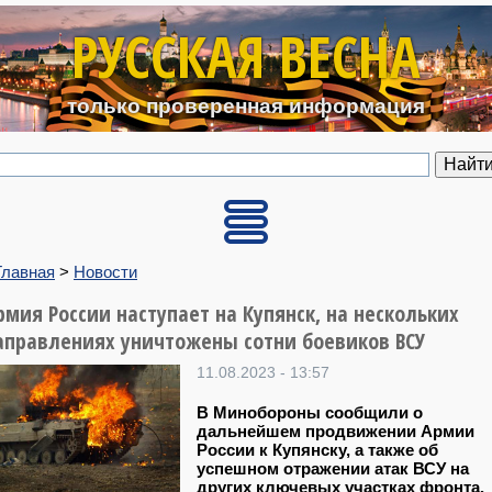
Перейти к основному содерж
РУССКАЯ ВЕСНА
только проверенная информация
Главная
>
Новости
рмия России наступает на Купянск, на нескольких
аправлениях уничтожены сотни боевиков ВСУ
11.08.2023 - 13:57
В Минобороны сообщили о
дальнейшем продвижении Армии
России к Купянску, а также об
успешном отражении атак ВСУ на
других ключевых участках фронта.