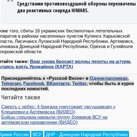
Средствами противовоздушной обороны перехвачены
два реактивных снаряда HIMARS.
оме того, сбиты 16 украинских беспилотных летательных
паратов в районах населенных пунктов Купянск Харьковской
ласти, Лисичанск Луганской Народной Республики, Артемовск,
лноваха Донецкой Народной Республики, Орехов и Гуляйполе
порожской области.
итайте также:
Враг снова бросает волны пехоты на штурм,
ытаясь взять Урожайное (КАРТА)
Присоединяйтесь к «Русской Весне» в
Одноклассниках
,
Telegram
,
Facebook
,
ВКонтакте
,
Twitter
, чтобы быть в курсе
последних новостей.
Читайте также
Смерть с небес: 4 бригада уничтожает «всушников» у
Клещеевки и Артёмовска (ВИДЕО)
Бойцы спецназа накрыли группу боевиков ВСУ на
артёмовском направлении (ВИДЕО)
Армия России
ВСУ
ДНР - Донецкая Народная Республика