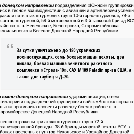
а донецком направлении
подразделения «Южной» группировки
йск в тесном взаимодействии с авиацией и артиллерией успешн
разили пять атак штурмовых групп 10-й горно-штурмовой, 79-й
сантно-штурмовой, 59-й мотопехотной и 3-й танковой бригад ВС
районах н. п. Невельское, Белогоровка, Старомихайловка,
лоильиновка и Веселое Донецкой Народной Республики.
За сутки уничтожено до 180 украинских
военнослужащих, семь боевых машин пехоты, два
пикапа, боевая машина зенитного ракетного
комплекса «Стрела-10», САУ М109 Paladin пр-ва США, а
также две гаубицы Д-20.
а южно-донецком направлении
ударами авиации, огнем
тиллерии и подразделений группировки войск «Восток» сорвана
пытка противника провести разведку боем в районе н. п.
аромайорское Донецкой Народной Республики.
пешно отражены три атаки штурмовых групп 72-й
ханизированной бригады, 38-й бригады морской пехоты ВСУ в
йонах населенных пунктов Никольское и Урожайное Донецкой