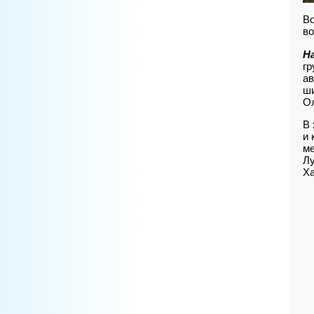
В
во
Н
гр
ав
ши
Ол
В 
и 
ме
Лу
Ха