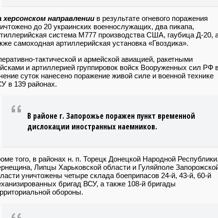
а херсонском направлении
в результате огневого поражения
ичтожено до 20 украинских военнослужащих, два пикапа,
тиллерийская система М777 производства США, гаубица Д-20, 
кже самоходная артиллерийская установка «Гвоздика».
еративно-тактической и армейской авиацией, ракетными
йсками и артиллерией группировок войск Вооруженных сил РФ 
чение суток нанесено поражение живой силе и военной технике
У в 139 районах.
В районе г. Запорожье поражен пункт временной
дислокации иностранных наемников.
оме того, в районах н. п. Торецк Донецкой Народной Республики
рнещина, Липцы Харьковской области и Гуляйполе Запорожско
ласти уничтожены четыре склада боеприпасов 24-й, 43-й, 60-й
ханизированных бригад ВСУ, а также 108-й бригады
рриториальной обороны.