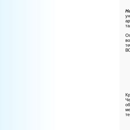
Н
ун
ар
та
Оп
во
те
ВС
Кр
Че
об
ме
те