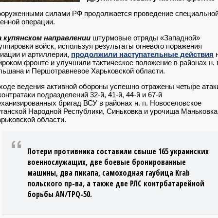
ооруженными силами РФ продолжается проведение специально
енной операции.
а купянском направлении
штурмовые отряды «Западной»
уппировки войск, используя результаты огневого поражения
иации и артиллерии,
продолжили наступательные действия
роком фронте и улучшили тактическое положение в районах н. 
ьшана и Першотравневое Харьковской области.
ходе ведения активной обороны успешно отражены четыре атак
контратаки подразделений 32-й, 41-й, 44-й и 67-й
ханизированных бригад ВСУ в районах н. п. Новоселовское
ганской Народной Республики, Синьковка и урочища Маньковка
рьковской области.
Потери противника составили свыше 165 украинских
военнослужащих, две боевые бронированные
машины, два пикапа, самоходная гаубица Krab
польского пр-ва, а также две РЛС контрбатарейной
борьбы AN/TPQ-50.