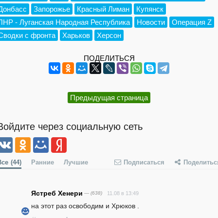
Донбасс
Запорожье
Красный Лиман
Купянск
ЛНР - Луганская Народная Республика
Новости
Операция Z
Сводки с фронта
Харьков
Херсон
ПОДЕЛИТЬСЯ
Предыдущая страница
Войдите через социальную сеть
Все
(44)
Ранние
Лучшие
Подписаться
Поделитьс
Ястреб Хенери
— (638)
11.08 в 13:49
на этот раз освободим и Хрюков .