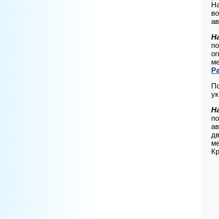
На
во
ав
Н
по
ог
ме
Р
По
ук
Н
по
ав
дв
ме
Кр