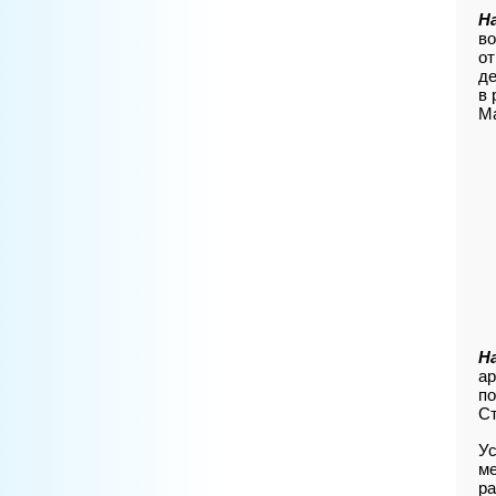
Н
во
от
де
в 
Ма
Н
ар
по
Ст
Ус
ме
ра