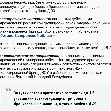
родной Республики. Уничтожено до 35 украинских
еннослужащих, две боевые бронированные машины, два
томобиля, а также гаубица Д-30.
а запорожском направлении
активными действиями
дразделений российской группировки войск, ударами авиации и
нем артиллерии отражены три атаки подразделений 21-й
ханизированной бригады ВСУ в районах н. п. Успеновка и
аботино Запорожской области
.
тери противника на данном направлении составили до 60
раинских военнослужащих, три автомобиля, а также гаубица Д-3
а краснолиманском направлении
слаженными действиями
дразделений группировки войск «Центр», ударами армейской
иации, огнем артиллерии и тяжелых огнеметных систем отраже
е атаки штурмовых отрядов 68-й пехотной, 42-й
ханизированной бригад ВСУ в районах н. п. Новоегоровка и
еменная Луганской Народной Республики.
За сутки потери противника составили до 115
украинских военнослужащих, три боевые
бронированные машины, а также гаубица Д-20.