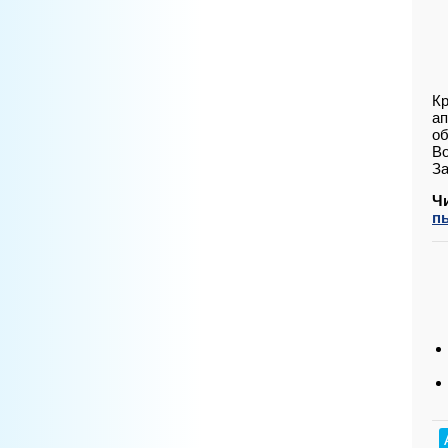
Кр
ап
об
Во
За
Ч
п