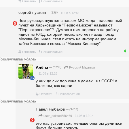
#
!
Ответить
Пожаловаться
сергей пушкин
— (158)
11.08 в 12:48
Чем руководствуются в нашем МО когда   населенный 
пункт на Харьковщине "Первомайское" называют 
"Першотравневе"?  Думаю к ним перешел на работу 
идиот из РЖД, который несколько лет назад поезд 
Москва-Кишинев, стал писать на информационном 
табло Киевского вокзала "Москва-Кишинэу".
4
#
!
Ответить
Пожаловаться
Комментарий удалён
Алёна
— (5254)
Русский Медведь
11.08 в 12:26
у них до сих пор окна в домах   из СССР! и 
балконы, как сараи..
#
!
Ответить
Пожаловаться
Комментарий удалён
Павел Рыбаков
— (3405)
11.08 в 12:14
user_deleted356469
это нас устраивает, меньше опытом делиться 
будут, больше дохнуть