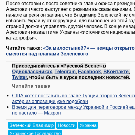
После отставки с поста советника главы офиса президен
Арестович часто выступает с резкими высказываниями. 
начале апреля он заявил, что Владимир Зеленский не см
избавить Украину от коррупции, для выполнения этой за
страной должен управлять другой человек. В конце янва
Арестович назвал гимн Украины «источником националь
катастрофы».
Читайте также:
«За милостыней?» — немцы открыто
смеются над планами Зеленского
Присоединяйтесь к «Русской Весне» в
Одноклассниках
,
Telegram
,
Facebook
,
ВКонтакте
,
Twitter
, чтобы быть в курсе последних новостей.
Читайте также
США хотят поставить во главе Турции второго Зеленск
актёр из оппозиции уже подобран
Время для переговоров между Украиной и Россией е
не настало — Макрон
Зеленский Владимир
Новости
Украина
Украинское Государство