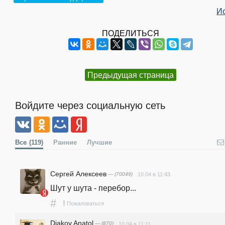
И
ПОДЕЛИТЬСЯ
Предыдущая страница
Войдите через социальную сеть
Все
(119)
Ранние
Лучшие
Сергей Алексеев
— (70049)
10.04 в 11:43
Шут у шута - перебор...
#
!
Пожаловаться
Diakov Anatol
— (870)
10.04 в 11:11