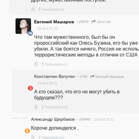
#
!
Пожаловаться
Евгений Машаров
— (1823)
Jora Can
10.04 в 07:22
Что там мужественного, был бы он 
пророссийский как Олесь Бузина, его бы уже 
убили. А так боятся нечего, Россия не использ
террористические методы в отличии от США
#
!
Пожаловаться
Константин Ватутин
— (704)
Евгений Машаров
10.04 в 08:21
А кто сказал, что его не могут убить в 
будущем???
#
!
Пожаловаться
Александр Щербаков
— (29460)
10.04 в 07:12
Короче допинделся .
#
!
Пожаловаться