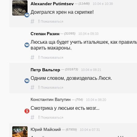
Alexander Putimtsev
— (11448)
10.04 в 10:38
Доигрался хрен на скрипке!
#
!
Пожаловаться
Степан Разин
— (31095)
10.04 в 09:33
Люська ща будет учить итальяшек, как правиль
варить макароны.
#
!
Пожаловаться
Петр Вальтер
— (101673)
10.04 в 08:21
Одним словом, дозвизделась Люся.
#
!
Пожаловаться
Константин Ватутин
— (704)
10.04 в 08:20
Смотрика у люськи есть мозг...
#
!
Пожаловаться
Юрий Майский
— (67959)
10.04 в 07:31