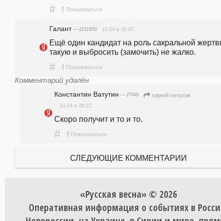
#
!
Пожаловаться
Галант
— (21185)
10.04 в 06:07
Ещё один кандидат на роль сакральной жертвы
такую и выбросить (замочить) не жалко.
#
!
Пожаловаться
Комментарий удалён
Константин Ватутин
— (704)
сергей петухов
10.04 в 08:22
Скоро получит и то и то.
#
!
Пожаловаться
СЛЕДУЮЩИЕ КОММЕНТАРИИ
«Русская весна» © 2026
Оперативная информация о событиях в Росси
Новороссии, на Украине, в Сирии и мире, пря