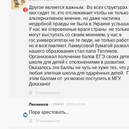
Другое является важным.  Во всех структурах у
них сидят те, кто отслеживает чтобы не только 
альтернативное мнение, но даже частичка 
неудобной правды не была в Украине услышан
У нас же откровенные враги страны  не только
могут выступать со своим мнением, у нас в 
гос.университетах не те люди, не только работа
но и возглавляют. Лакмусовой бумагой развал
нашего образования стал папа Тепляков. 
Организовал получение балов ЕГЭ своих детей
школе для детей с отклонениями в развитии. 
Оказалось эти баллы не чуть не хуже тех, что д
любая элитная школа для одарённых детей.  П
этим баллам от  уо можно поступить в МГУ. 
Доказано!
#
!
Пожаловаться
Лесников
— (10412)
10.04 в 11:04
Пора арестовать...
#
!
Пожаловаться