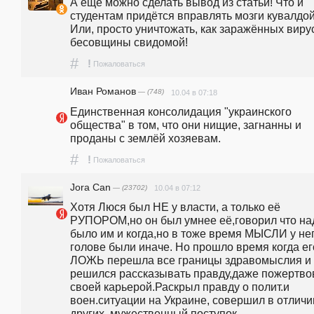
А ещё можно сделать вывод из статьи! Что и 
студентам придётся вправлять мозги кувалдой!
Или, просто уничтожать, как заражённых виру
бесовщины свидомой!
#
!
Пожаловаться
Иван Романов
— (748)
10.04 в 07:18
Единственная консолидация "украинского 
общества" в том, что они нищие, загнанны и 
проданы с землёй хозяевам.
#
!
Пожаловаться
Jora Can
— (23702)
10.04 в 07:12
Хотя Люся был НЕ у власти, а только её 
РУПОРОМ,но он был умнее её,говорил что над
было им и когда,но в тоже время МЫСЛИ у нег
голове были иначе. Но прошло время когда его
ЛОЖЬ перешла все границы здравомыслия и 
решился рассказывать правду,даже пожертвов
своей карьерой.Раскрыл правду о полит.и 
воен.ситуации на Украине, совершил в отличии
других, мужественный поступок.