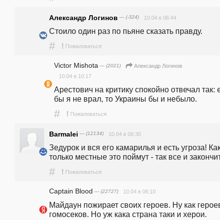
Александр Логинов
— (-324)
10.04 в 06:44
Стоило один раз по пьяне сказать правду.
#
!
Пожаловаться
Victor Mishota
— (2021)
Александр Логинов
10.04 в 10:17
Арестович на критику спокойно отвечал так: е
бы я не врал, то Украины бы и небыло.  
#
!
Пожаловаться
Barmalei
— (12134)
10.04 в 06:30
Зедурок и вся его камарилья и есть угроза! Как
только местные это поймут - так все и закончи
#
!
Пожаловаться
Captain Blood
— (22727)
10.04 в 06:10
Майдаун пожирает своих героев. Ну как героев
гомосеков. Но уж кака страна таки и херои.