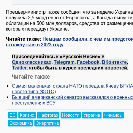
Премьер-министр также сообщил, что за неделю Украина
получила 2,5 млрд евро от Евросоюза, а Канада выпусти
облигации на 500 млн долларов, средства от размещени
которых передадут Украине.
Читайте также:
Немцам сообщили, с чем им предсто
столкнуться в 2023 году
Присоединяйтесь к «Русской Весне» в
Одноклассниках
,
Telegram
,
Facebook
,
ВКонтакте
,
Twitter
, чтобы быть в курсе последних новостей.
Читайте также
Самая маленькая страна НАТО передала Киеву БПЛ
нового типа (ФОТО)
Бывший американский сенатор высказался о военны
преступлениях ВСУ
ЕС
Кризис
Нафтогаз
Новости
Украина
Финансы
Экономика
Энергетика