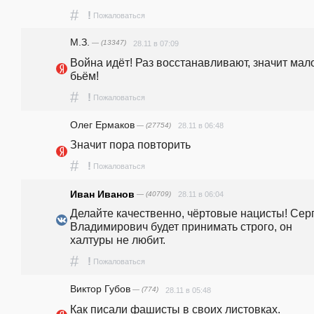
#
!
Пожаловаться
М.З.
— (13347)
28.11 в 07:09
Война идёт! Раз восстанавливают, значит мало
бьём!
#
!
Пожаловаться
Олег Ермаков
— (27754)
28.11 в 06:48
Значит пора повторить
#
!
Пожаловаться
Иван Иванов
— (40709)
28.11 в 06:04
Делайте качественно, чёртовые нацисты! Серг
Владимирович будет принимать строго, он 
халтуры не любит.
#
!
Пожаловаться
Виктор Губов
— (774)
28.11 в 05:48
Как писали фашисты в своих листовках. 