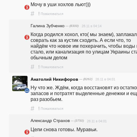
Мочу в уши хохлов льют)))
#
!
Пожаловаться
Галина Зубченко
— (8300)
28.11 в 04:14
Когда родился хохол, кто( мы знаем), заплакал.
соврать как за кустик сходить. А если что, то 
найдём что новое им похерачить, чтобы воды 
стало, или канализация по улицам Украины ста
обычным делом 
#
!
Пожаловаться
Анатолий Никифоров
— (8262)
28.11 в 04:01
Ну что же. Ждём, когда восстановят из остатко
запасов и потратят выделенные денежки и ещ
раз разобьем.
#
!
Пожаловаться
Александр Страхов
— (3750)
28.11 в 04:01
Цели снова готовы. Муравьи. 