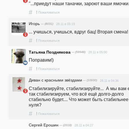
"...приедут наши таначки, зароют ваши ямочки...
#
!
Пожаловаться
Игорь
— (8031)
28.11 в 05:19
... учишься, учишься, вдруг бац! Вторая смена!
#
!
Пожаловаться
Татьяна Позднякова
— (59948)
28.11 в 05:00
Поправим!) 
#
!
Пожаловаться
Диван с красными звёздами
— (10930)
28.11 в 04:36
Стабилизируйте, стабилизируйте...  А мы вам 
так стабилизируем, что всё ещё долго-долго 
стабильно будет.... Что может быть стабильнее 
нуля?
#
!
Пожаловаться
Сергей Ерошин
— (2018)
28.11 в 04:27