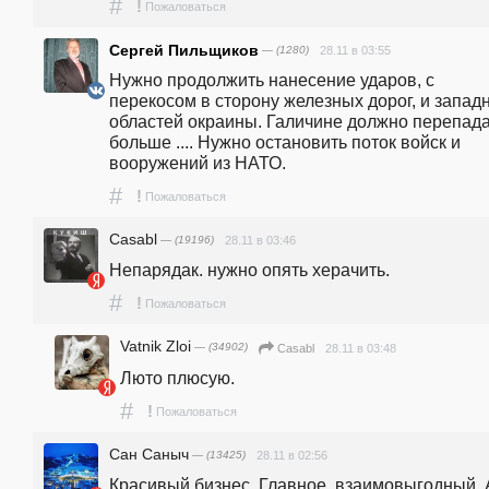
#
!
Пожаловаться
Сергей Пильщиков
— (1280)
28.11 в 03:55
Нужно продолжить нанесение ударов, с 
перекосом в сторону железных дорог, и западн
областей окраины. Галичине должно перепада
больше .... Нужно остановить поток войск и 
вооружений из НАТО.
#
!
Пожаловаться
Casabl
— (19196)
28.11 в 03:46
Непарядак. нужно опять херачить.
#
!
Пожаловаться
Vatnik Zloi
— (34902)
28.11 в 03:48
Casabl
Люто плюсую.
#
!
Пожаловаться
Сан Саныч
— (13425)
28.11 в 02:56
Красивый бизнес. Главное, взаимовыгодный. А