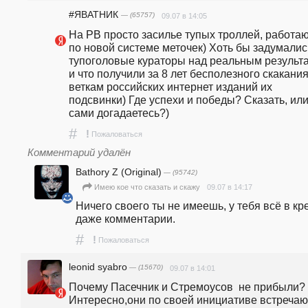
#ЯВАТНИК
— (65757)
09.07 в 14:05
На РВ просто засилье тупых троллей, работаю
по новой системе меточек) Хоть бы задумались
тупоголовые кураторы над реальным результа
и что получили за 8 лет бесполезного скакания
веткам российских интернет изданий их 
подсвинки) Где успехи и победы? Сказать, или
сами догадаетесь?)
#
!
Пожаловаться
Комментарий удалён
Bаthory Z (Original)
— (95742)
09.07 в 14:17
Имею кое что сказать и скажу
Ничего своего ты не имеешь, у тебя всё в кред
даже комментарии.
#
!
Пожаловаться
leonid syabro
— (15670)
09.07 в 14:01
Почему Пасечник и Стремоусов  не прибыли? 
Интересно,они по своей инициативе встречают