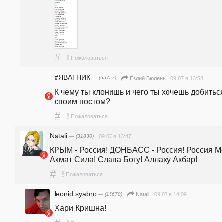
#
!
Пожаловаться
#ЯВАТНИК
— (65757)
09.07 в 13:58
Ёзлий Бюлень
К чему ты клонишь и чего ты хочешь добиться
своим постом?
#
!
Пожаловаться
Natali
— (31830)
09.07 в 13:47
КРЫМ - Россия! ДОНБАСС - Россия! Россия Мо
Ахмат Сила! Слава Богу! Аллаху Акбар!
#
!
Пожаловаться
leonid syabro
— (15670)
09.07 в 14:09
Natali
Хари Кришна!