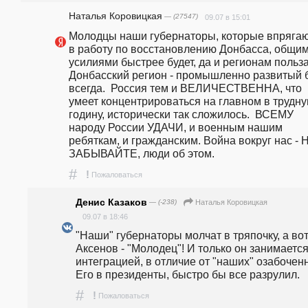
Наталья Коровицкая
— (27547)
09.07 в 15:01
Молодцы наши губернаторы, которые впрягаю
в работу по восстановлению Донбасса, общим
усилиями быстрее будет, да и регионам польза, 
Донбасский регион - промышленно развитый 
всегда.  Россия тем и ВЕЛИЧЕСТВЕННА, что 
умеет концентрироваться на главном в трудну
годину, исторически так сложилось.  ВСЕМУ 
народу России УДАЧИ, и военным нашим 
ребяткам, и гражданским. Война вокруг нас - Н
ЗАБЫВАЙТЕ, люди об этом.
#
!
Пожаловаться
Денис Казаков
— (-238)
Наталья Коровицкая
09.07 в 18:46
"Наши" губернаторы молчат в тряпочку, а вот
Аксенов - "Молодец"! И только он занимается
интеграцией, в отличие от "наших" озабоченн
Его в президенты, быстро бы все разрулил.
#
!
Пожаловаться