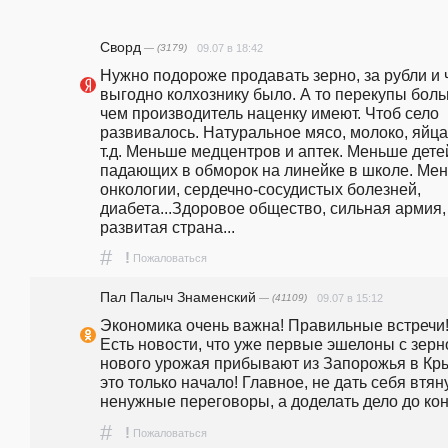
Сворд
— (3179)
09.07 в 18:42
Нужно подороже продавать зерно, за рубли и ч
выгодно колхознику было. А то перекупы боль
чем производитель наценку имеют. Чтоб село 
развивалось. Натуральное мясо, молоко, яйца 
т.д. Меньше медцентров и аптек. Меньше детей
падающих в обморок на линейке в школе. Мен
онкологии, сердечно-сосудистых болезней, 
диабета...Здоровое общество, сильная армия, 
развитая страна...
#
!
Пожаловаться
Пал Палыч Знаменский
— (41109)
09.07 в 15:12
Экономика очень важна! Правильные встречи!
Есть новости, что уже первые эшелоны с зерн
нового урожая прибывают из Запорожья в Кры
это только начало! Главное, не дать себя втяну
ненужные переговоры, а доделать дело до кон
#
!
Пожаловаться