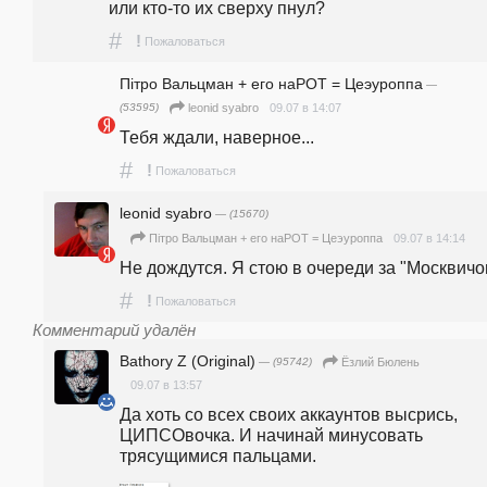
или кто-то их сверху пнул?
#
!
Пожаловаться
Пiтро Вальцман + его наРОТ = Цеэуроппа
—
(53595)
09.07 в 14:07
leonid syabro
Тебя ждали, наверное...
#
!
Пожаловаться
leonid syabro
— (15670)
09.07 в 14:14
Пiтро Вальцман + его наРОТ = Цеэуроппа
Не дождутся. Я стою в очереди за "Москвичо
#
!
Пожаловаться
Комментарий удалён
Bаthory Z (Original)
— (95742)
Ёзлий Бюлень
09.07 в 13:57
Да хоть со всех своих аккаунтов высрись, 
ЦИПСОвочка. И начинай минусовать 
трясущимися пальцами. 