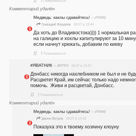
#
!
Пожаловаться
Комментарий удалён
Медведь: каклы сдавайтесь!
— (70545)
09.07 в 13:44
Гривадий Жердяев
Да хоть до Владивостока)))) 1 нормальная рак
на галицию и хохлы капитулируют за 10 минут,
если начнут хрюкать, добавим по киеву
#
!
Пожаловаться
#ЯВАТНИК
— (65757)
09.07 в 13:37
Донбасс никогда нахлебником не был и не будет.
Расцветет Край, им сейчас только надо немног
помочь.  Живи и расцветай, Донбасс.
#
!
Пожаловаться
Комментарий удалён
Медведь: каклы сдавайтесь!
— (70545)
09.07 в 13:42
Джонн Ветров
Показуха это к твоему хозяину клоуну