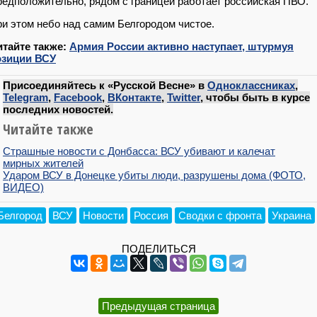
едположительно, рядом с границей работает российская ПВО.
и этом небо над самим Белгородом чистое.
итайте также:
Армия России активно наступает, штурмуя
озиции ВСУ
Присоединяйтесь к «Русской Весне» в
Одноклассниках
,
Telegram
,
Facebook
,
ВКонтакте
,
Twitter
, чтобы быть в курсе
последних новостей.
Читайте также
Страшные новости с Донбасса: ВСУ убивают и калечат
мирных жителей
Ударом ВСУ в Донецке убиты люди, разрушены дома (ФОТО,
ВИДЕО)
Белгород
ВСУ
Новости
Россия
Сводки с фронта
Украина
ПОДЕЛИТЬСЯ
Предыдущая страница