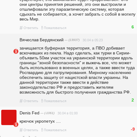
они центры принятия решений, это они выстроили и 
отшлифовали эту паразитическую систему, которая 
сдыхать не собирается, а хочет забрать с собой в могилу 
весь Мир. 
6
#
!
Ответить
Пожаловаться
Вячеслав Бердянский
— (13937)
30.04 в 05:23
зачищается буферная территория, а ПВО добивает 
вскочивших из пекла. Надо сделать, как турки в Сирии- 
объявить 50км участок на украинской территории вдоль 
границы "зоной безопасности" и выжечь все, что может 
быть использовано в военных целях, а также ввести туда 
Росгвардию для патрулирования. Мирному населению 
обеспечить защиту от нацистской власти украины. На 
данной территории также ввести в действие 
законодательство РФ и предоставить жителям 
возможность для быстрого получения гражданства РФ.
2
#
!
Ответить
Пожаловаться
Denis Fed
— (-1061)
30.04 в 01:00
крючок укропетух ....
-9
#
!
Ответить
Пожаловаться