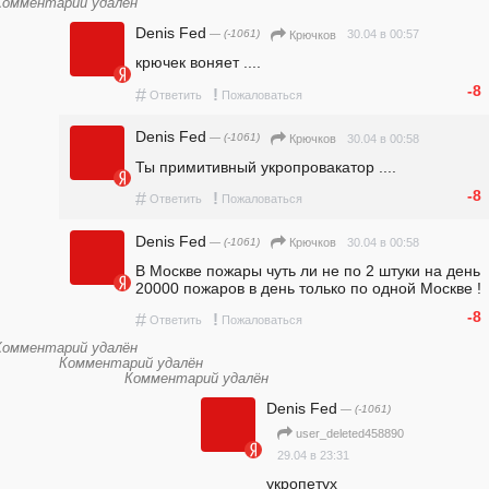
Комментарий удалён
Denis Fed
— (-1061)
30.04 в 00:57
Крючков
крючек воняет ....
-8
#
!
Ответить
Пожаловаться
Denis Fed
— (-1061)
30.04 в 00:58
Крючков
Ты примитивный укропровакатор ....
-8
#
!
Ответить
Пожаловаться
Denis Fed
— (-1061)
30.04 в 00:58
Крючков
В Москве пожары чуть ли не по 2 штуки на день  
20000 пожаров в день только по одной Москве !
-8
#
!
Ответить
Пожаловаться
Комментарий удалён
Комментарий удалён
Комментарий удалён
Denis Fed
— (-1061)
user_deleted458890
29.04 в 23:31
укропетух