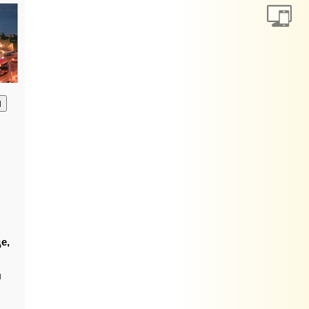
анию
е,
ы