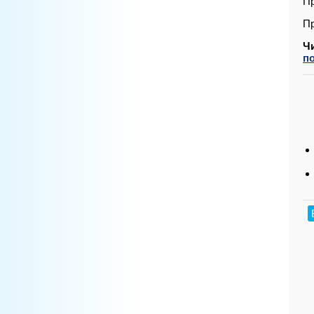
Пр
Пр
Ч
п