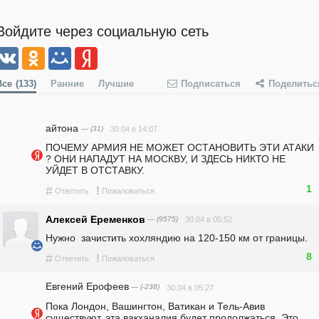
Войдите через социальную сеть
Все
(133)
Ранние
Лучшие
Подписаться
Поделитьс
айтона
— (31)
30.04 в 14:07
ПОЧЕМУ АРМИЯ НЕ МОЖЕТ ОСТАНОВИТЬ ЭТИ АТАКИ 
? ОНИ НАПАДУТ НА МОСКВУ, И ЗДЕСЬ НИКТО НЕ 
УЙДЕТ В ОТСТАВКУ. 
1
#
!
Ответить
Пожаловаться
Алексей Еременков
— (9575)
30.04 в 05:52
Нужно  зачистить хохляндию на 120-150 км от границы.
8
#
!
Ответить
Пожаловаться
Евгений Ерофеев
— (-238)
30.04 в 05:27
Пока Лондон, Вашингтон, Ватикан и Тель-Авив 
существуют, эта вакханалия будет продолжаться. Это 