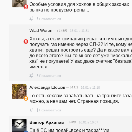
Особые условия для хохлов в общих законах 
рынка не предусмотрены...
#
!
Пожаловаться
Wlad Woron
— (-1489)
16.01 в 11:31
Хохлы, а если компании решат, что им выгодне
получать газ именно через СП-2? И те, кому не
хватит, решат построить еще? Да и какое вам 
до всего этого? Вы-то много лет уже "москальс
хаз" не покупаете! У вас даже счетчик "безгаза"
имеется!
#
!
Пожаловаться
Александр Шошов
— (-131)
16.01 в 11:10
То есть хохлам зарабатывать на транзите газа 
можно, а немцам нет. Странная позиция.
#
!
Пожаловаться
Виктор Архипов
— (269)
16.01 в 10:07
Ещё ЕС им подай..всех и так за***ли 