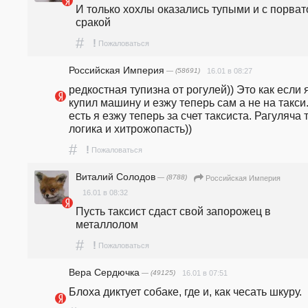
И только хохлы оказались тупыми и с порвато
сракой
#
!
Пожаловаться
Российская Империя
— (58691)
16.01 в 08:27
редкостная тупизна от рогулей)) Это как если я
купил машину и езжу теперь сам а не на такси..
есть я езжу теперь за счет таксиста. Рагуляча т
логика и хитрожопасть))
#
!
Пожаловаться
Виталий Солодов
— (8788)
Российская Империя
16.01 в 08:32
Пусть таксист сдаст свой запорожец в 
металлолом
#
!
Пожаловаться
Вера Сердючка
— (49125)
16.01 в 07:51
Блоха диктует собаке, где и, как чесать шкуру.