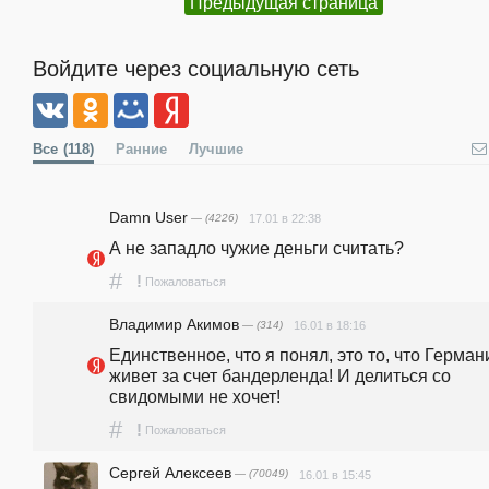
Предыдущая страница
Войдите через социальную сеть
Все
(118)
Ранние
Лучшие
Damn User
— (4226)
17.01 в 22:38
А не западло чужие деньги считать?
#
!
Пожаловаться
Владимир Акимов
— (314)
16.01 в 18:16
Единственное, что я понял, это то, что Германи
живет за счет бандерленда! И делиться со 
свидомыми не хочет! 
#
!
Пожаловаться
Сергей Алексеев
— (70049)
16.01 в 15:45