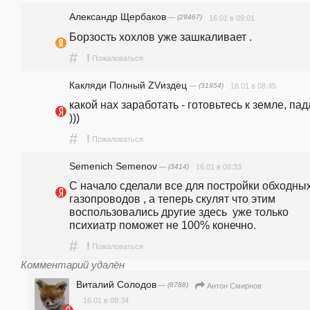
Александр Щербаков
— (29467)
16.01 в 09:01
Борзость хохлов уже зашкаливает .
#
!
Пожаловаться
Какляди Полный ZVиздец
— (31954)
16.01 в 08:45
какой нах заработать - готовьтесь к земле, пад
)))
#
!
Пожаловаться
Semenich Semenov
— (3414)
16.01 в 08:33
С начало сделали все для постройки обходных
газопроводов , а теперь скулят что этим 
воспользовались другие здесь  уже только 
психиатр поможет не 100% конечно.
#
!
Пожаловаться
Комментарий удалён
Виталий Солодов
— (8788)
Антон Смирнов
16.01 в 08:34