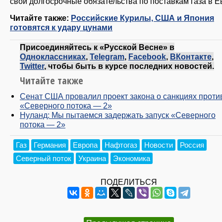
свои долгосрочные обязательства по поставкам газа в Е
Читайте также:
Российские Курилы, США и Япония
готовятся к удару цунами
Присоединяйтесь к «Русской Весне» в
Одноклассниках
,
Telegram
,
Facebook
,
ВКонтакте
,
Twitter
, чтобы быть в курсе последних новостей.
Читайте также
Сенат США провалил проект закона о санкциях проти
«Северного потока — 2»
Нуланд: Мы пытаемся задержать запуск «Северного
потока — 2»
Газ
Германия
Европа
Нафтогаз
Новости
Россия
Северный поток
Украина
Экономика
ПОДЕЛИТЬСЯ