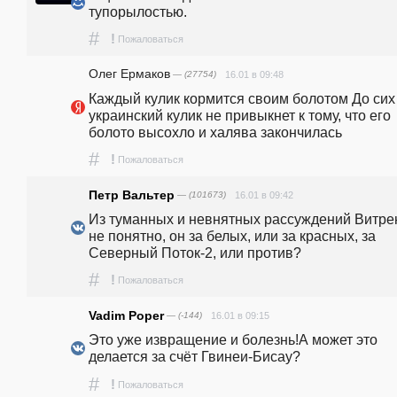
тупорылостью.
#
!
Пожаловаться
Олег Ермаков
— (27754)
16.01 в 09:48
Каждый кулик кормится своим болотом До сих 
украинский кулик не привыкнет к тому, что его 
болото высохло и халява закончилась
#
!
Пожаловаться
Петр Вальтер
— (101673)
16.01 в 09:42
Из туманных и невнятных рассуждений Витрен
не понятно, он за белых, или за красных, за 
Северный Поток-2, или против?
#
!
Пожаловаться
Vadim Poper
— (-144)
16.01 в 09:15
Это уже извращение и болезнь!А может это 
делается за счёт Гвинеи-Бисау?
#
!
Пожаловаться