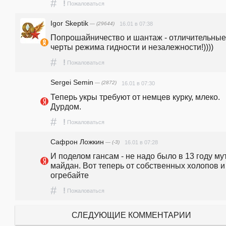
#
!
Пожаловаться
Igor Skeptik
— (29644)
16.01 в 07:38
Попрошайничество и шантаж - отличительные 
черты режима гидности и незалежности!))))
#
!
Пожаловаться
Sergei Semin
— (2872)
16.01 в 07:30
Теперь укры требуют от немцев курку, млеко. 
Дурдом. 
#
!
Пожаловаться
Сафрон Ложкин
— (-3)
16.01 в 07:28
И поделом гансам - не надо было в 13 году мут
майдан. Вот теперь от собственных холопов и 
огребайте
#
!
Пожаловаться
СЛЕДУЮЩИЕ КОММЕНТАРИИ