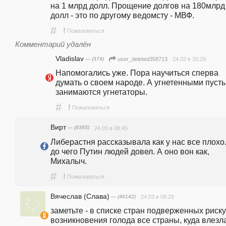
на 1 млрд долл. Прощение долгов на 180млрд 
долл - это по другому ведомсту - МВФ.
#
!
Пожаловаться
Комментарий удалён
Vladislav
— (374)
24.03 в 20:29
user_deleted358713
Напомогались уже. Пора научиться сперва 
думать о своем народе. А угнетенными пусть 
занимаются угнетаторы. 
#
!
Пожаловаться
Вирт
— (9395)
24.03 в 08:45
Либерастня рассказывала как у нас все плохо.
до чего Путин людей довел. А оно вон как, 
Михалыч. 
#
!
Пожаловаться
Вячеслав (Слава)
— (46142)
24.03 в 08:29
заметьте - в списке стран подверженных риску 
возникновения голода все страны, куда влезла