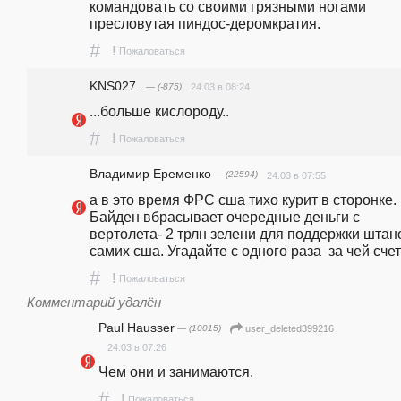
командовать со своими грязными ногами 
пресловутая пиндос-деромкратия.
#
!
Пожаловаться
KNS027 .
— (-875)
24.03 в 08:24
...больше кислороду..
#
!
Пожаловаться
Владимир Еременко
— (22594)
24.03 в 07:55
а в это время ФРС сша тихо курит в сторонке. 
Байден вбрасывает очередные деньги с 
вертолета- 2 трлн зелени для поддержки штано
самих сша. Угадайте с одного раза  за чей сче
#
!
Пожаловаться
Комментарий удалён
Paul Hausser
— (10015)
user_deleted399216
24.03 в 07:26
Чем они и занимаются.
#
!
Пожаловаться