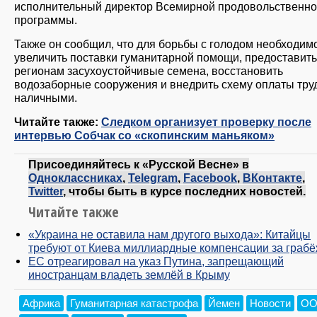
исполнительный директор Всемирной продовольственн
программы.
Также он сообщил, что для борьбы с голодом необходим
увеличить поставки гуманитарной помощи, предоставить
регионам засухоустойчивые семена, восстановить
водозаборные сооружения и внедрить схему оплаты тру
наличными.
Читайте также:
Следком организует проверку после
интервью Собчак со «скопинским маньяком»
Присоединяйтесь к «Русской Весне» в
Одноклассниках
,
Telegram
,
Facebook
,
ВКонтакте
,
Twitter
, чтобы быть в курсе последних новостей.
Читайте также
«Украина не оставила нам другого выхода»: Китайцы
требуют от Киева миллиардные компенсации за граб
ЕС отреагировал на указ Путина, запрещающий
иностранцам владеть землёй в Крыму
Африка
Гуманитарная катастрофа
Йемен
Новости
О