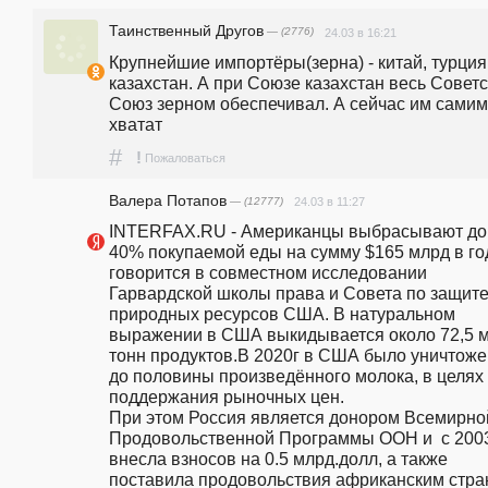
Таинственный Другов
— (2776)
24.03 в 16:21
Крупнейшие импортёры(зерна) - китай, турция 
казахстан. А при Союзе казахстан весь Советс
Союз зерном обеспечивал. А сейчас им самим 
хватат 
#
!
Пожаловаться
Валера Потапов
— (12777)
24.03 в 11:27
INTERFAX.RU - Американцы выбрасывают до 
40% покупаемой еды на сумму $165 млрд в год
говорится в совместном исследовании 
Гарвардской школы права и Совета по защите
природных ресурсов США. В натуральном 
выражении в США выкидывается около 72,5 м
тонн продуктов.В 2020г в США было уничтоже
до половины произведённого молока, в целях 
поддержания рыночных цен.                                                                                                                  
При этом Россия является донором Всемирной
Продовольственной Программы ООН и  с 2003
внесла взносов на 0.5 млрд.долл, а также 
поставила продовольствия африканским стра