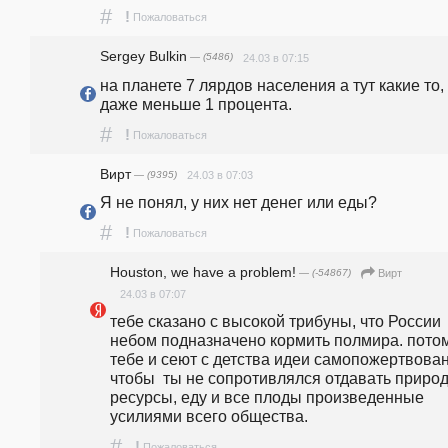
#
!
Пожаловаться
Sergey Bulkin
— (5486)
24.03 в 07:15
на планете 7 лярдов населения а тут какие то, 
даже меньше 1 процента. 
#
!
Пожаловаться
Вирт
— (9395)
24.03 в 07:03
Я не понял, у них нет денег или еды? 
#
!
Пожаловаться
Houston, we have a problem!
— (-54867)
Вирт
24.03 в 07:07
тебе сказано с высокой трибуны, что России 
небом подназначено кормить полмира. потом
тебе и сеют с детства идеи самопожертвован
чтобы  ты не сопротивлялся отдавать природ
ресурсы, еду и все плоды произведенные 
усилиями всего общества. 
#
!
Пожаловаться