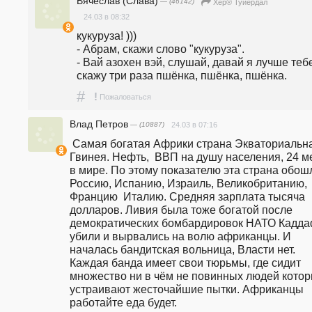
Вячеслав (Слава)
— (46142)
Хер® Туйердал
24.03 в 08:32
кукуруза! )))                                                                                                                        
- Абрам, скажи слово "кукуруза".                                                                                     
- Вай азохен вэй, слушай, давай я лучше тебе
скажу три раза пшёнка, пшёнка, пшёнка. 
#
!
Пожаловаться
Влад Петров
— (10887)
24.03 в 07:16
 Самая богатая Африки страна Экваториальная 
Гвинея. Нефть,  ВВП на душу населения, 24 ме
в мире. По этому показателю эта страна обошл
Россию, Испанию, Израиль, Великобританию, 
Францию  Италию. Средняя зарплата тысяча 
долларов. Ливия была тоже богатой после 
демократических бомбардировок НАТО Кадда
убили и вырвались на волю африканцы. И 
началась бандитская вольница, Власти нет. 
Каждая банда имеет свои тюрьмы, где сидит 
множество ни в чём не повинных людей котор
устраивают жесточайшие пытки. Африканцы 
работайте еда будет.    