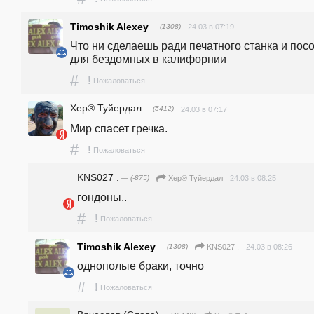
Timoshik Alexey
— (1308)
24.03 в 07:19
Что ни сделаешь ради печатного станка и посо
для бездомных в калифорнии
#
!
Пожаловаться
Хер® Туйердал
— (5412)
24.03 в 07:17
Мир спасет гречка.
#
!
Пожаловаться
KNS027 .
— (-875)
24.03 в 08:25
Хер® Туйердал
гондоны..
#
!
Пожаловаться
Timoshik Alexey
— (1308)
24.03 в 08:26
KNS027 .
однополые браки, точно
#
!
Пожаловаться