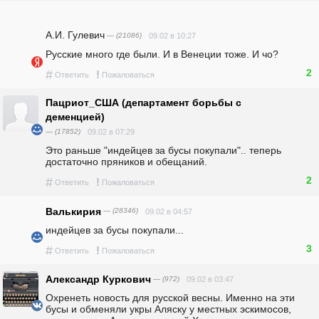
А.И. Гулевич
— (21086)
09.02 в 10:27
Русские много где были. И в Венеции тоже. И чо?
2
#
!
Ответить
Пожаловаться
Пацриот_США (департамент борьбы с
деменцией)
— (17852)
09.02 в 07:29
Это раньше "индейцев за бусы покупали".. теперь 
достаточно пряников и обещаний. 
2
#
!
Ответить
Пожаловаться
Валькирия
— (28346)
09.02 в 04:57
индейцев за бусы покупали...
3
#
!
Ответить
Пожаловаться
Александр Куркович
— (972)
09.02 в 03:47
Охренеть новость для русской весны. Именно на эти 
бусы и обменяли укры Аляску у местных эскимосов, 