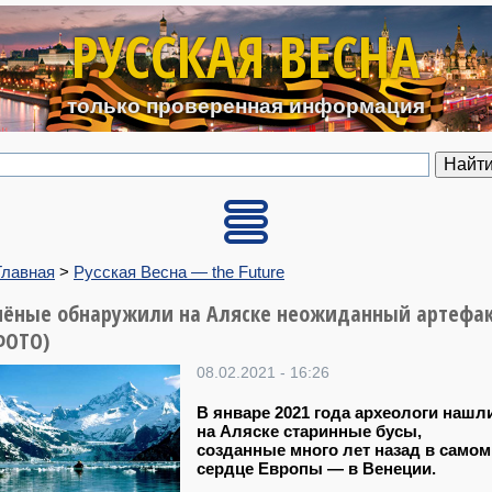
Перейти к основному содерж
РУССКАЯ ВЕСНА
только проверенная информация
Главная
>
Русская Весна — the Future
чёные обнаружили на Аляске неожиданный артефа
ФОТО)
08.02.2021 - 16:26
В январе 2021 года археологи нашл
на Аляске старинные бусы,
созданные много лет назад в самом
сердце Европы — в Венеции.