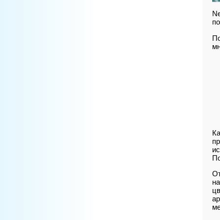
Ne
по
По
мн
Ка
пр
ис
По
От
на
цв
ар
ме