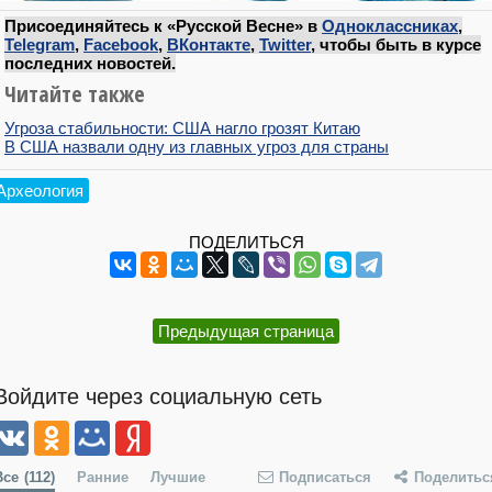
Присоединяйтесь к «Русской Весне» в
Одноклассниках
,
Telegram
,
Facebook
,
ВКонтакте
,
Twitter
, чтобы быть в курсе
последних новостей.
Читайте также
Угроза стабильности: США нагло грозят Китаю
В США назвали одну из главных угроз для страны
Археология
ПОДЕЛИТЬСЯ
Предыдущая страница
Войдите через социальную сеть
Все
(112)
Ранние
Лучшие
Подписаться
Поделитьс