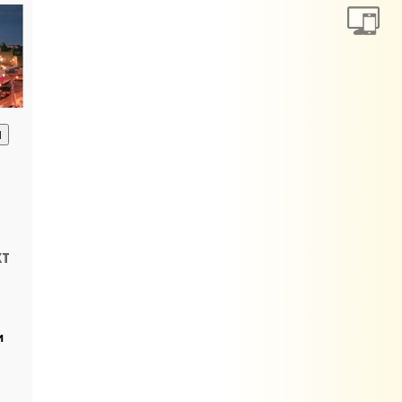
анию
кт
и