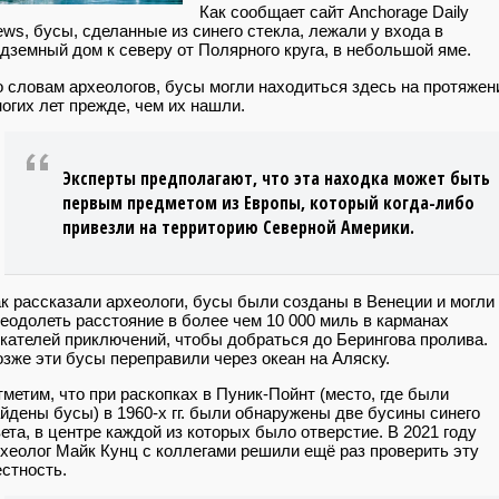
Как сообщает сайт Anchorage Daily
ws, бусы, сделанные из синего стекла, лежали у входа в
дземный дом к северу от Полярного круга, в небольшой яме.
 словам археологов, бусы могли находиться здесь на протяжен
огих лет прежде, чем их нашли.
Эксперты предполагают, что эта находка может быть
первым предметом из Европы, который когда-либо
привезли на территорию Северной Америки.
к рассказали археологи, бусы были созданы в Венеции и могли
еодолеть расстояние в более чем 10 000 миль в карманах
кателей приключений, чтобы добраться до Берингова пролива.
зже эти бусы переправили через океан на Аляску.
метим, что при раскопках в Пуник-Пойнт (место, где были
йдены бусы) в 1960-х гг. были обнаружены две бусины синего
ета, в центре каждой из которых было отверстие. В 2021 году
хеолог Майк Кунц с коллегами решили ещё раз проверить эту
стность.