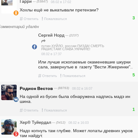
Гарри
— (53847)
08.02 в 17:02
Хохлы ещё не выкатывали претензии?
3
#
!
Ответить
Пожаловаться
Комментарий удалён
Сергей Норд
— (2237)
путин-ХУЙЛО. россии-ПИЗДА! СМЕРТЬ
РАШИСТАМ! СЛАВА УКРАИНЕ!
08.02 в 17:37
Или лучше ископаемые окаменевшие шкурки 
сала, завернутые в  газету "Вести Жмеринки"..
5
#
!
Ответить
Пожаловаться
Родион Вестов
— (88763)
08.02 в 16:07
На одной из бусин была обнаружена надпись мадэ ин 
шина.
1
#
!
Ответить
Пожаловаться
Хер® Туйердал
— (5412)
08.02 в 16:03
Надо копнуть там глубже. Может лопаты древних укров 
там найдут.