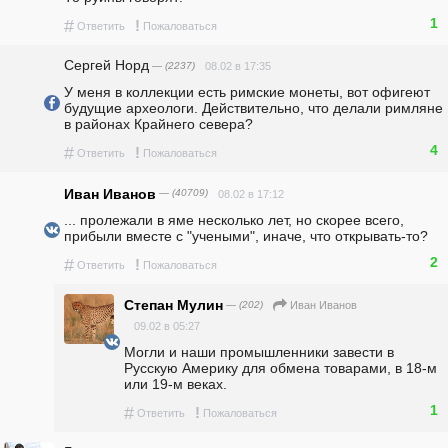
1
#
!
Ответить
Пожаловаться
Сергей Норд
— (2237)
08.02 в 17:35
У меня в коллекции есть римские монеты, вот офигеют 
будущие археологи. Действительно, что делали римляне 
в районах Крайнего севера?
4
#
!
Ответить
Пожаловаться
Иван Иванов
— (40709)
08.02 в 17:12
... пролежали в яме несколько лет, но скорее всего, 
прибыли вместе с "учеными", иначе, что открывать-то?
2
#
!
Ответить
Пожаловаться
Степан Мулин
— (202)
Иван Иванов
09.02 в 05:27
Могли и наши промышленники завести в 
Русскую Америку для обмена товарами, в 18-м 
или 19-м веках. 
1
#
!
Ответить
Пожаловаться