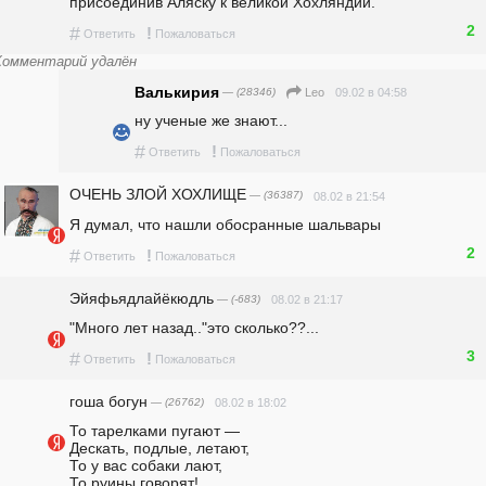
присоединив Аляску к великой Хохляндии.
2
#
!
Ответить
Пожаловаться
Комментарий удалён
Валькирия
— (28346)
09.02 в 04:58
Leo
ну ученые же знают...
#
!
Ответить
Пожаловаться
ОЧЕНЬ ЗЛОЙ ХОХЛИЩЕ
— (36387)
08.02 в 21:54
Я думал, что нашли обосранные шальвары
2
#
!
Ответить
Пожаловаться
Эйяфьядлайёкюдль
— (-683)
08.02 в 21:17
"Много лет назад.."это сколько??...
3
#
!
Ответить
Пожаловаться
гоша богун
— (26762)
08.02 в 18:02
То тарелками пугают —                                                                                                                                            
Дескать, подлые, летают,                                                                                                                                               
То у вас собаки лают,                                                                                                                                                     
То руины говорят!