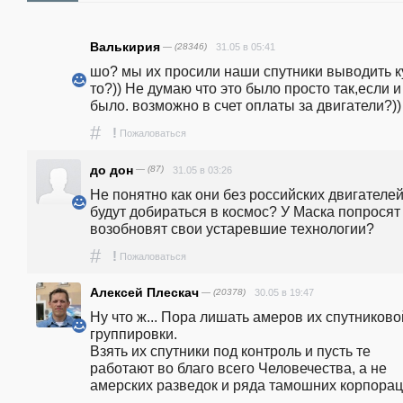
Валькирия
— (28346)
31.05 в 05:41
шо? мы их просили наши спутники выводить ку
то?)) Не думаю что это было просто так,если и 
было. возможно в счет оплаты за двигатели?))
#
!
Пожаловаться
до дон
— (87)
31.05 в 03:26
Не понятно как они без российских двигателей
будут добираться в космос? У Маска попросят 
возобновят свои устаревшие технологии?
#
!
Пожаловаться
Алексей Плескач
— (20378)
30.05 в 19:47
Ну что ж... Пора лишать амеров их спутниковой
группировки.

Взять их спутники под контроль и пусть те 
работают во благо всего Человечества, а не 
амерских разведок и ряда тамошних корпорац