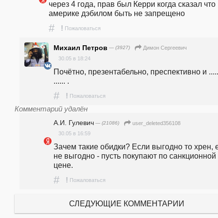
через 4 года, прав был Керри когда сказал что 
америке дэбилом быть не запрещено
#
!
Пожаловаться
Михаил Петров
— (3927)
Димон Сергеевич
30.05 в 18:24
Почётно, презентабельно, преспективно и ...... .
...... .
#
!
Пожаловаться
Комментарий удалён
А.И. Гулевич
— (21086)
user_deleted356108
30.05 в 16:59
Зачем такие обидки? Если выгодно то хрен, е
не выгодно - пусть покупают по санкционной 
#
!
Пожаловаться
СЛЕДУЮЩИЕ КОММЕНТАРИИ