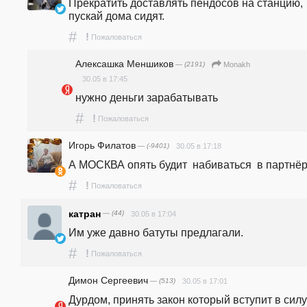
Прекратить доставлять пендосов на станцию, 
пускай дома сидят.
#
!
Пожаловаться
Алексашка Меншиков
— (2191)
Monakh
30.05 в 17:45
нужно деньги зарабатывать
#
!
Пожаловаться
Игорь Филатов
— (-9401)
30.05 в 17:18
А МОСКВА опять будит  набиваться  в партнё
#
!
Пожаловаться
катран
— (44)
30.05 в 17:04
Им уже давно батуты предлагали.
#
!
Пожаловаться
Димон Сергеевич
— (513)
30.05 в 17:01
Дурдом, принять закон который вступит в силу 