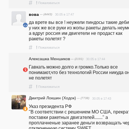
#
!
Пожаловаться
вова
— (4443)
30.05 в 17:47
да врете вы все ! неужели пиндосы такие деби
у них же все руки из жопы ракеты делать неум
а вдруг россия им двигетели не продаст как 
ракеты полетят ?
#
!
Пожаловаться
Алексашка Меншиков
— (2191)
30.05 в 17:44
Гавкать можно долго и громко.Только все 
понимают,что без технологий России никуда он
не полетят
#
!
Пожаловаться
Дмитрий Локшин (Ходок)
— (7738)
30.05 в 17:43
Указ президента РФ

"В соответствии с решением МО США, прекрат
поставки ракетных двигателей......." а 
проплачненые заранее деньги возвращать чер
отключенную систему SWIFT