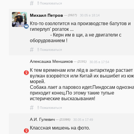
#
!
Пожаловаться
Михаил Петров
— (3927)
30.05 в 18:14
Кто-то озолотится на производстве батутов и 
гиперлуп' рогаток ... 

                 - Керн им в щи, а не двигатели с 
оборудованием !
#
!
Пожаловаться
Алексашка Меншиков
— (2191)
30.05 в 17:54
К тем временам или лёд в антарктиде растает 
вулкан взорвётся или Китай их вышибет из юж
морей.

Собака лает а паровоз идет.Пиндосам однозна
приходит конец.По этому такие тупые 
истерические высказывания!
#
!
Пожаловаться
А.И. Гулевич
— (21086)
30.05 в 17:49
Классная мишень на фото.