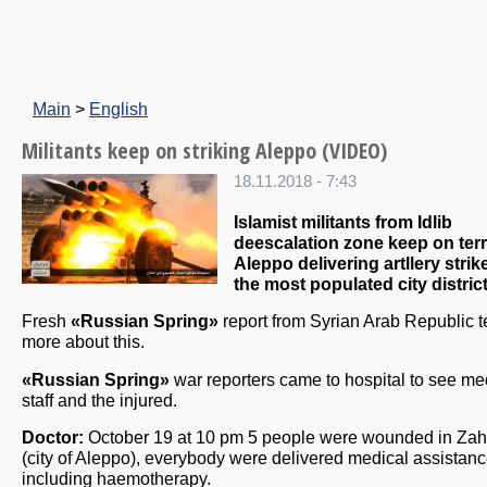
Main
>
English
Militants keep on striking Aleppo (VIDEO)
18.11.2018 - 7:43
Islamist militants from Idlib
deescalation zone keep on terr
Aleppo delivering artllery strik
the most populated city distric
Fresh
«Russian Spring»
report from Syrian Arab Republic te
more about this.
«Russian Spring»
war reporters came to hospital to see me
staff and the injured.
Doctor:
October 19 at 10 pm 5 people were wounded in Zah
(city of Aleppo), everybody were delivered medical assistan
including haemotherapy.