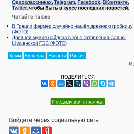
Одноклассниках
,
Telegram
,
Facebook
,
ВКонтакте
,
Twitter
, чтобы быть в курсе последних новостей.
Читайте также
В Греции фермер случайно нашёл древнюю гробницу
(ФОТО)
Древняя мумия найдена в зоне затопления Саяно-
Шушенской ГЭС (ФОТО)
Крым
Культура
Новости
Россия
И
ПОДЕЛИТЬСЯ
Предыдущая страница
Войдите через социальную сеть