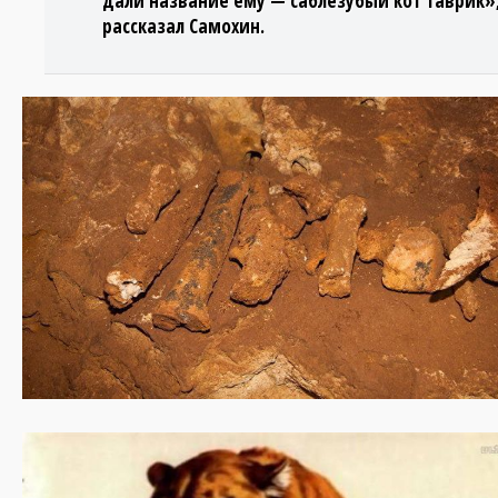
дали название ему — саблезубый кот Таврик»
рассказал Самохин.
raskopki_peshchera_trassa_tavrida_sablezubaya_kos