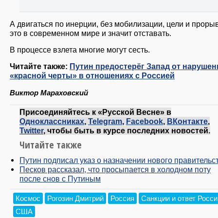
А двигаться по инерции, без мобилизации, цели и проры
это в современном мире и значит отставать.
В процессе взлета многие могут сесть.
Читайте также:
Путин предостерёг Запад от нарушен
«красной черты» в отношениях с Россией
Виктор Мараховский
Присоединяйтесь к «Русской Весне» в
Одноклассниках
,
Telegram
,
Facebook
,
ВКонтакте
,
Twitter
, чтобы быть в курсе последних новостей.
Читайте также
Путин подписал указ о назначении нового правительс
Песков рассказал, что просыпается в холодном поту
после снов с Путиным
Космос
Рогозин Дмитрий
Россия
Санкции и ответ Росси
США