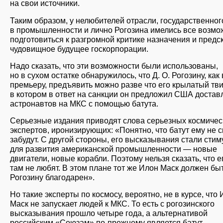
на свои источники.
Таким образом, у нелюбителей отрасли, государственног
в промышленности и лично Рогозина имелись все возмо
подготовиться к разгромной критике назначения и предс
чудовищное будущее госкорпорации.
Надо сказать, что эти возможности были использованы,
но в сухом остатке обнаружилось, что Д. О. Рогозину, как
премьеру, предъявить можно разве что его крылатый тви
в котором в ответ на санкции он предложил США достав
астронавтов на МКС с помощью батута.
Серьезные издания приводят слова серьезных космичес
экспертов, иронизирующих: «Понятно, что батут ему не 
забудут. С другой стороны, его высказывания стали сти
для развития американской промышленности — новые
двигатели, новые корабли. Поэтому нельзя сказать, что е
там не любят. В этом плане тот же Илон Маск должен бы
Рогозину благодарен».
Но такие эксперты по космосу, вероятно, не в курсе, что
Маск не запускает людей к МКС. То есть с рогозинского
высказывания прошло четыре года, а альтернативой
российским «Союзам» по-прежнему является батут.