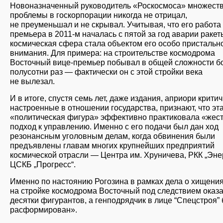
Новоназначенный руководитель «Роскосмоса» множест
проблемы в госкорпорации никогда не отрицал,
не преуменьшал и не скрывал. Учитывая, что его работа
премьера в 2011-м началась с пятой за год аварии ракет
космическая сфера стала объектом его особо пристальн
внимания. Для примера: на строительстве космодрома
Восточный вице-премьер побывал в общей сложности б
полусотни раз — фактически он с этой стройки века
не вылезал.
И в итоге, спустя семь лет, даже издания, априори крити
настроенные в отношении государства, признают, что эт
«политическая фигура» эффективно практиковала «жес
подход к управлению. Именно с его подачи был дан ход
резонансным уголовным делам, когда обвинения были
предъявлены главам многих крупнейших предприятий
космической отрасли — Центра им. Хруничева, РКК „Энер
ЦСКБ „Прогресс“.
Именно по настоянию Рогозина в рамках дела о хищени
на стройке космодрома Восточный под следствием оказ
десятки фигурантов, а генподрядчик в лице “Спецстроя”
расформирован».