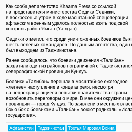
Как сообщает агентство Khaama Press со ссылкой
на представителя министерства Седика Седикки,
в воскресенье утром в ходе масштабной спецоперации
афганским военным удалось полностью взять под свой
контроль район Ямган (Yamgan).
Седикки отметил, что среди уничтоженных боевиков был
шесть полевых командиров. По данным агентства, один 
был выходцем из Таджикистана.
Ранее сообщалось, что боевики движения «Талибан»
захватили один из районов пограничной с Таджикистано
североафганской провинции Кундуз.
Боевики «Талибан» перешли в масштабное ежегодное
«летнее» наступление в конце апреля, несмотря
на непрекращающиеся попытки правительства страны
возобновить переговоры о мире. В мае они окружили це
провинции — город Кундуз. По заявлению местных власт
бок о бок с боевиками «Талибан» воюют радикалы «Исл
государства».
Афганистан
Таджикистан
Третья Мировая Война