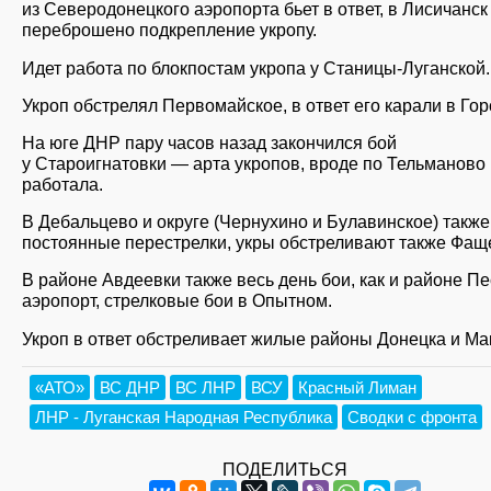
из Северодонецкого аэропорта бьет в ответ, в Лисичанс
переброшено подкрепление укропу.
Идет работа по блокпостам укропа у Станицы-Луганской.
Укроп обстрелял Первомайское, в ответ его карали в Гор
На юге ДНР пару часов назад закончился бой
у Староигнатовки — арта укропов, вроде по Тельманово
работала.
В Дебальцево и округе (Чернухино и Булавинское) также
постоянные перестрелки, укры обстреливают также Фаще
В районе Авдеевки также весь день бои, как и районе П
аэропорт, стрелковые бои в Опытном.
Укроп в ответ обстреливает жилые районы Донецка и Ма
«АТО»
ВС ДНР
ВС ЛНР
ВСУ
Красный Лиман
ЛНР - Луганская Народная Республика
Сводки с фронта
ПОДЕЛИТЬСЯ