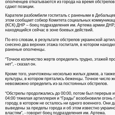
ополченцев откатываются из города на время обстрелов,
сдают позиции.
Каратели разбомбили госпиталь с ранеными в Дебальце
этом сообщает собкор Комитета социальных коммуникац
(КСК) ДНР – боец подразделения им. Артема армии ДНР,
находящийся сейчас в зоне боевых действий.
По его словам, в результате обстрелов украинской арти
снесено два верхних этажа госпиталя, в котором находи
раненые ополченцы.
“Точное количество жертв определить трудно, этажей пр
нет”, - сказал он.
Кроме того, уничтожены несколько жилых домов, а такж
культуры, в котором прятались беженцы. Точное число ж
невозможно определить из-за постоянных обстрелов.
“Обстрелы продолжались до 00:00, потом был перерыв и
04:00 тяжелая артиллерия и “Грады” возобновили огонь 
городу, в котором не осталось ни одного военного. Они 
выведены за пределы города и об этом известно украин
властям”, - говорит боец подразделения им. Артема.