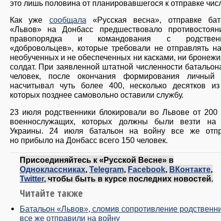
это лишь половина от планировавшегося к отправке чис
Как уже
сообщала
«Русская весна», отправке бат
«Львов» на Донбасс предшествовало противостоян
правопорядка и командования с родственн
«добровольцев», которые требовали не отправлять н
необученных и не обеспеченных ни касками, ни бронеж
солдат. При заявленной штатной численности батальон
человек, после окончания формирования личный 
насчитывал чуть более 400, несколько десятков из
которых позднее самовольно оставили службу.
23 июля родственники блокировали во Львове от 200
военнослужащих, которых должны были везти на 
Украины. 24 июля батальон на войну все же отпр
но прибыло на Донбасс всего 150 человек.
Присоединяйтесь к «Русской Весне» в
Одноклассниках
,
Telegram
,
Facebook
,
ВКонтакте
,
Twitter
, чтобы быть в курсе последних новостей.
Читайте также
Батальон «Львов», сломив сопротивление родственни
все же отправили на войну