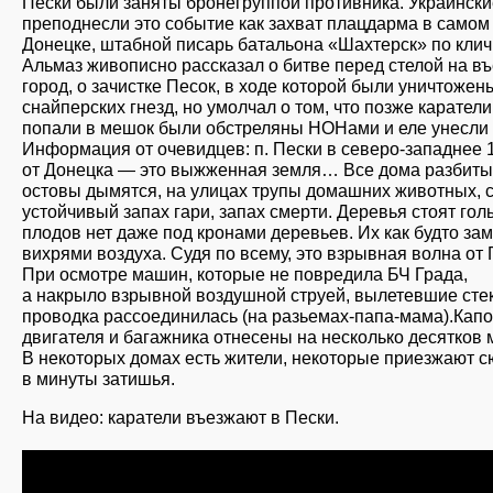
Пески были заняты бронегруппой противника. Украинск
преподнесли это событие как захват плацдарма в самом
Донецке, штабной писарь батальона «Шахтерск» по клич
Альмаз живописно рассказал о битве перед стелой на в
город, о зачистке Песок, в ходе которой были уничтожен
снайперских гнезд, но умолчал о том, что позже каратели
попали в мешок были обстреляны НОНами и еле унесли 
Информация от очевидцев: п. Пески в северо-западнее 1
от Донецка — это выжженная земля… Все дома разбиты
остовы дымятся, на улицах трупы домашних животных, 
устойчивый запах гари, запах смерти. Деревья стоят гол
плодов нет даже под кронами деревьев. Их как будто за
вихрями воздуха. Судя по всему, это взрывная волна от 
При осмотре машин, которые не повредила БЧ Града,
а накрыло взрывной воздушной струей, вылетевшие сте
проводка рассоединилась (на разьемах-папа-мама).Кап
двигателя и багажника отнесены на несколько десятков 
В некоторых домах есть жители, некоторые приезжают 
в минуты затишья.
На видео: каратели въезжают в Пески.