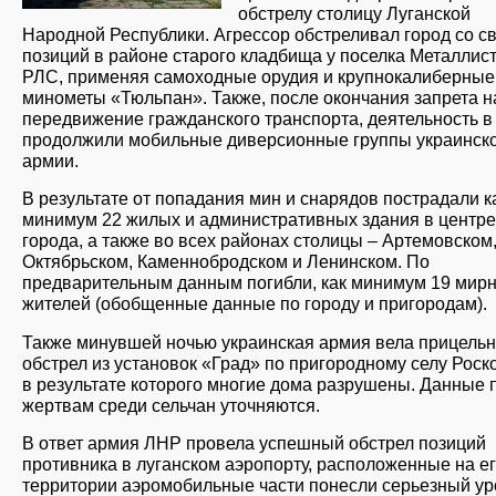
обстрелу столицу Луганской
Народной Республики. Агрессор обстреливал город со с
позиций в районе старого кладбища у поселка Металлист
РЛС, применяя самоходные орудия и крупнокалиберные
минометы «Тюльпан». Также, после окончания запрета н
передвижение гражданского транспорта, деятельность в
продолжили мобильные диверсионные группы украинск
армии.
В результате от попадания мин и снарядов пострадали к
минимум 22 жилых и административных здания в центре
города, а также во всех районах столицы – Артемовском
Октябрьском, Каменнобродском и Ленинском. По
предварительным данным погибли, как минимум 19 мир
жителей (обобщенные данные по городу и пригородам).
Также минувшей ночью украинская армия вела прицель
обстрел из установок «Град» по пригородному селу Роск
в результате которого многие дома разрушены. Данные 
жертвам среди сельчан уточняются.
В ответ армия ЛНР провела успешный обстрел позиций
противника в луганском аэропорту, расположенные на е
территории аэромобильные части понесли серьезный ур