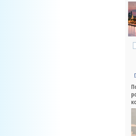
П
р
к