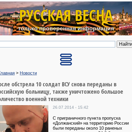
Перейти к основному содерж
РУССКАЯ ВЕСНА
только проверенная информация
Главная
>
Новости
осле обстрела 10 солдат ВСУ снова переданы в
оссийскую больницу, также уничтожено большое
оличество военной техники
26.07.2014 - 15:42
С приграничного пункта пропуска
«Должанский» на территорию России
были переданы около 10 раненых