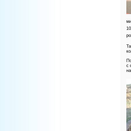
ми
10
ро
Та
ко
По
с 
на