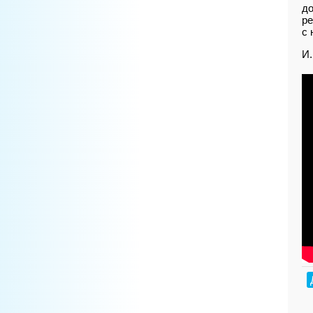
до
ре
с 
И.