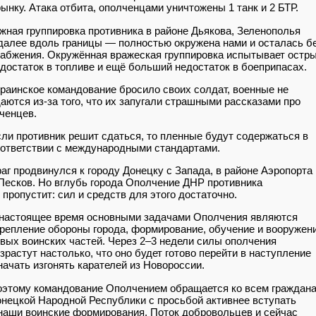
ынку. Атака отбита, ополченцами уничтожены 1 танк и 2 БТР.
ная группировка противника в районе Дьякова, Зеленополья
далее вдоль границы — полностью окружена нами и осталась б
абжения. Окружённая вражеская группировка испытывает остр
достаток в топливе и ещё больший недостаток в боеприпасах.
раинское командование бросило своих солдат, военные не
аются из-за того, что их запугали страшными рассказами про
ченцев.
ли противник решит сдаться, то пленные будут содержаться в
ответствии с международными стандартами.
аг продвинулся к городу Донецку с Запада, в районе Аэропорта
Песков. Но вглубь города Ополчение ДНР противника
 пропустит: сил и средств для этого достаточно.
настоящее время основными задачами Ополчения являются
репление обороны города, формирование, обучение и вооружен
вых воинских частей. Через 2–3 недели силы ополчения
зрастут настолько, что оно будет готово перейти в наступление
начать изгонять карателей из Новороссии.
этому командование Ополчением обращается ко всем граждан
нецкой Народной Республики с просьбой активнее вступать
наши воинские формирования. Поток добровольцев и сейчас