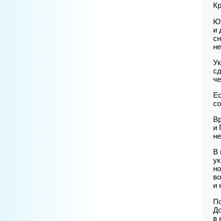
Кр
Юж
и 
сн
не
Ук
сд
че
Ес
со
Вр
и 
не
В 
ук
но
во
и 
По
До
в 