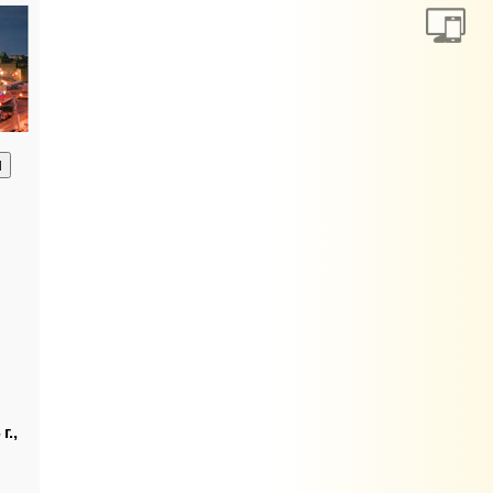
анию
г.,