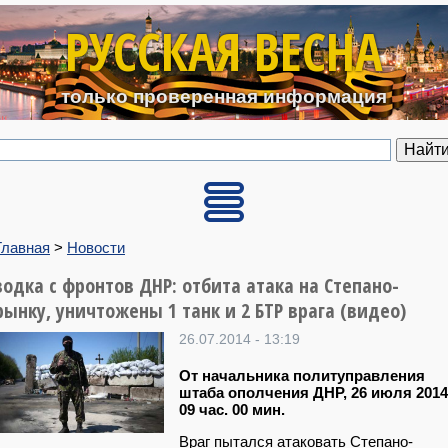
Перейти к основному содерж
РУССКАЯ ВЕСНА
только проверенная информация
Главная
>
Новости
водка с фронтов ДНР: отбита атака на Степано-
рынку, уничтожены 1 танк и 2 БТР врага (видео)
26.07.2014 - 13:19
От начальника политуправления
штаба ополчения ДНР, 26 июля 2014 
09 час. 00 мин.
Враг пытался атаковать Степано-