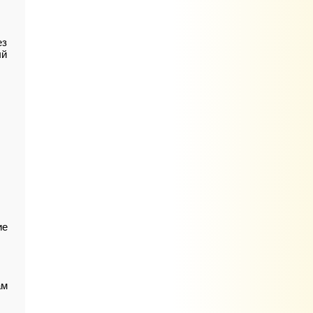
ез
ый
ие
ам