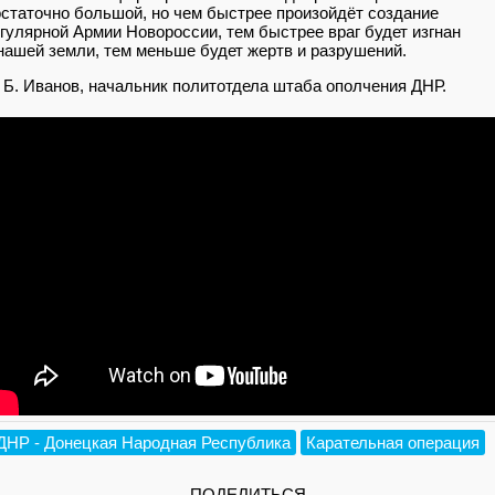
статочно большой, но чем быстрее произойдёт создание
гулярной Армии Новороссии, тем быстрее враг будет изгнан
нашей земли, тем меньше будет жертв и разрушений.
 Б. Иванов, начальник политотдела штаба ополчения ДНР.
ДНР - Донецкая Народная Республика
Карательная операция
ПОДЕЛИТЬСЯ