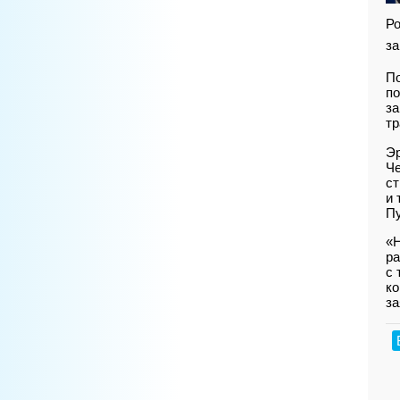
Ро
за
По
по
за
тр
Эр
Че
ст
и 
Пу
«Н
ра
с 
ко
за