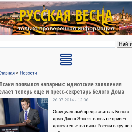
Перейти к основному содерж
РУССКАЯ ВЕСНА
только проверенная информация
Главная
>
Новости
 Псаки появился напарник: идиотские заявления
елает теперь еще и пресс-секретарь Белого Дома
26.07.2014 - 12:06
Официальный представитель Белого
дома Джош Эрнест вновь не привел
доказательства вины России в крушен