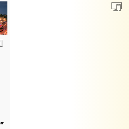
анию
ии