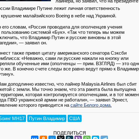
лайнера, но заявил, что на президенте
ссии Владимире Путине лежит личная ответственность
 крушение малайзийского Boeing в небе над Украиной.
 его словам, «Россия проводила для ополченцев учения
 пользованию системой «Бук». «Так что теперь мы можем
ключить, что Владимир Путин и русские виновны в этой
агедии», — заявил он.
нест также привел цитату американского сенатора Сэксби
мблисса: «Неважно, сами ли русские нажали на кнопку или
реляли обученные ими (ополченцы — прим. ВЗГЛЯД) — это одн
то же. В конечно счете следы все равно ведут прямо к Владимир
тину».
ам доподлинно известно, что лайнер Malaysia Airlines был сбит
кетой с земли. Мы точно знаем, что эта ракета была выпущена
территории, которая контролируется ополченцами, и в тот момен
гда ПВО украинской армии не работали», — заявил Эрнест,
явление которого приводится на
сайте Белого дома.
Боинг MH17
Путин Владимир
США
ПОДЕЛИТЬСЯ