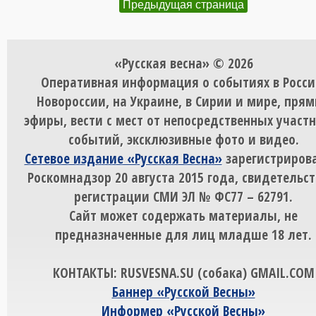
Предыдущая страница
«Русская весна» © 2026
Оперативная информация о событиях в Росси
Новороссии, на Украине, в Сирии и мире, пря
эфиры, вести с мест от непосредственных участ
событий, эксклюзивные фото и видео.
Сетевое издание «Русская Весна»
зарегистрирова
Роскомнадзор 20 августа 2015 года, свидетельст
регистрации СМИ ЭЛ № ФС77 – 62791.
Сайт может содержать материалы, не
предназначенные для лиц младше 18 лет.
КОНТАКТЫ: RUSVESNA.SU (собака) GMAIL.COM
Баннер «Русской Весны»
Информер «Русской Весны»