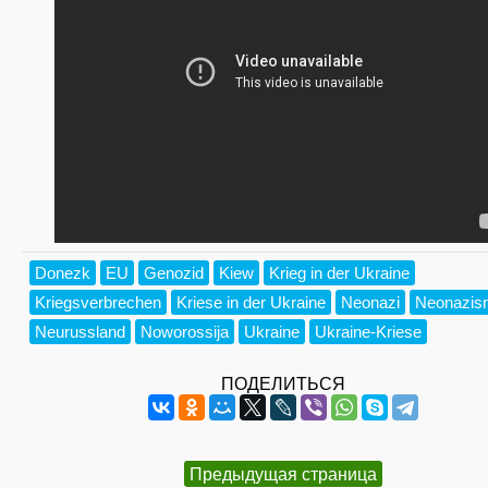
Donezk
EU
Genozid
Kiew
Krieg in der Ukraine
Kriegsverbrechen
Kriese in der Ukraine
Neonazi
Neonazis
Neurussland
Noworossija
Ukraine
Ukraine-Kriese
ПОДЕЛИТЬСЯ
Предыдущая страница