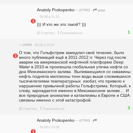
Anatoly Prokopenko
— (27590)
goga
06.08 в 21:10
))) И кто же это такой? )))
1
#
!
Ответить
Пожаловаться
— (1360)
06.08 в 19:20
О том, что Гольфстрим замедлил своё течение, было 
много публикаций ещё в 2011-2012 гг. Через год после  
аварии на американской нефтяной платформе Deep 
Water в 2010-м произошла глобальная утечка нефти со 
дна Мексиканского залива.  Выливающаяся со скважины 
нефть подняла миллионы тонн воды выше сложившихся 
тысячелетиями температурных  изобат, что привело к 
нарушению привычной работы Гольфстрима. Который, к 
слову, зарождается именно в Мексиканском заливе...  И 
все природные аномалии и катаклизмы в Европе и США 
связаны именно с этой катастрофой.
3
#
!
Ответить
Пожаловаться
Anatoly Prokopenko
— (27590)
06.08 в 19:58