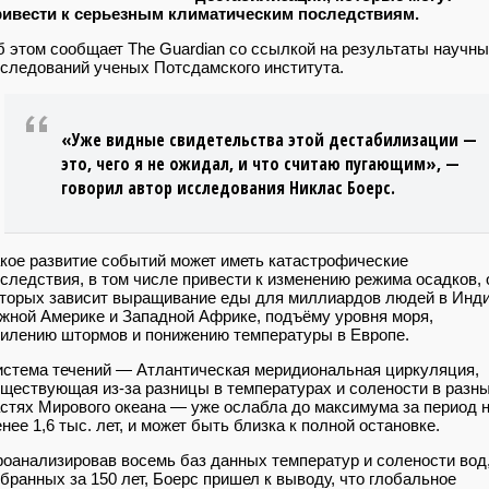
ривести к серьезным климатическим последствиям
.
 этом сообщает The Guardian со ссылкой на результаты научн
следований ученых Потсдамского института.
«Уже видные свидетельства этой дестабилизации —
это, чего я не ожидал, и что считаю пугающим», —
говорил автор исследования Никлас Боерс.
кое развитие событий может иметь катастрофические
следствия, в том числе привести к изменению режима осадков, 
торых зависит выращивание еды для миллиардов людей в Инди
ной Америке и Западной Африке, подъёму уровня моря,
илению штормов и понижению температуры в Европе.
стема течений — Атлантическая меридиональная циркуляция,
ществующая из-за разницы в температурах и солености в разн
стях Мирового океана — уже ослабла до максимума за период 
нее 1,6 тыс. лет, и может быть близка к полной остановке.
оанализировав восемь баз данных температур и солености вод
бранных за 150 лет, Боерс пришел к выводу, что глобальное