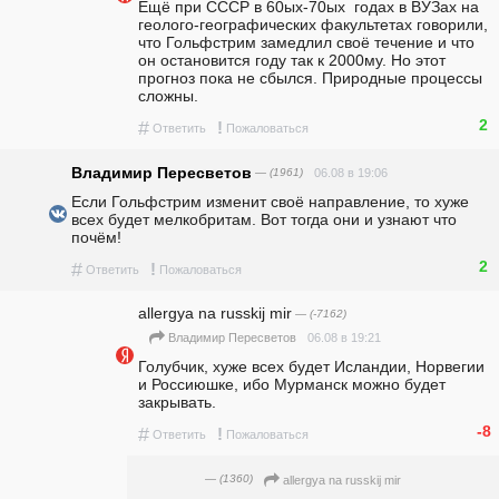
Ещё при СССР в 60ых-70ых  годах в ВУЗах на 
геолого-географических факультетах говорили, 
что Гольфстрим замедлил своё течение и что 
он остановится году так к 2000му. Но этот 
прогноз пока не сбылся. Природные процессы 
сложны.
2
#
!
Ответить
Пожаловаться
Владимир Пересветов
— (1961)
06.08 в 19:06
Если Гольфстрим изменит своё направление, то хуже 
всех будет мелкобритам. Вот тогда они и узнают что 
почём!
2
#
!
Ответить
Пожаловаться
allergya na russkij mir
— (-7162)
06.08 в 19:21
Владимир Пересветов
Голубчик, хуже всех будет Исландии, Норвегии 
и Россиюшке, ибо Мурманск можно будет 
закрывать. 
-8
#
!
Ответить
Пожаловаться
— (1360)
allergya na russkij mir