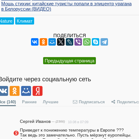
Мощь стихии: китайские туристы попали в эпицентр урагана
в Белоруссии (ВИДЕО)
Nature
Климат
ПОДЕЛИТЬСЯ
Предыдущая страница
Войдите через социальную сеть
Все
(140)
Ранние
Лучшие
Подписаться
Поделитьс
Сергей Иванов
— (2366)
10.08 в 07:09
Приведет к понижению температуры в Европе ???                                                            
Так ведь это замечательно. Пусть мёрзнут еуропейцы.                                                                             