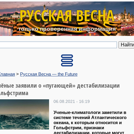
Перейти к основному содерж
РУССКАЯ ВЕСНА
только проверенная информация
Главная
>
Русская Весна — the Future
чёные заявили о «пугающей» дестабилизации
ольфстрима
06.08.2021 - 16:19
Ученые-климатологи заметили в
системе течений Атлантического
океана, к которым относится и
Гольфстрим, признаки
дестабилизации, которые могут