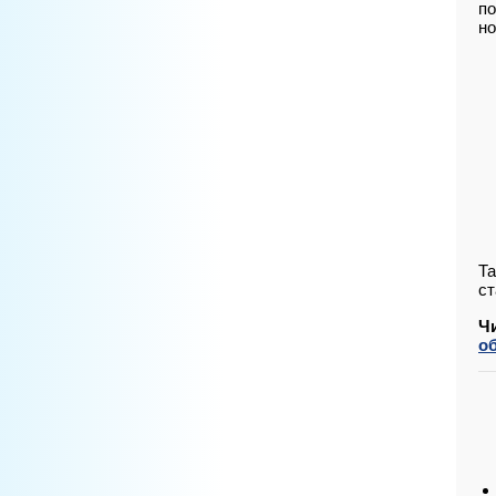
по
но
Та
ст
Ч
о