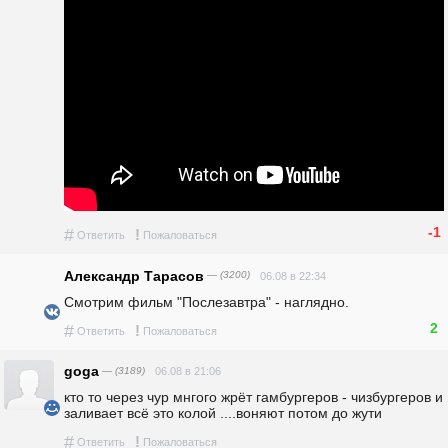
-1
#
!
Ответить
Пожаловаться
Александр Тарасов
— (3200)
06.08 в 22:34
Смотрим фильм "Послезавтра" - наглядно.
2
#
!
Ответить
Пожаловаться
goga
— (3189)
06.08 в 21:06
кто то через чур мнгого жрёт гамбургеров - чизбургеров и 
заливает всё это колой ....воняют потом до жути
#
!
Ответить
Пожаловаться