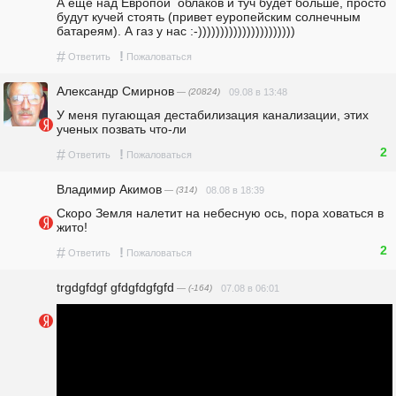
А еще над Европой  облаков и туч будет больше, просто 
будут кучей стоять (привет еуропейским солнечным 
батареям). А газ у нас :-))))))))))))))))))))))  
#
!
Ответить
Пожаловаться
Александр Смирнов
— (20824)
09.08 в 13:48
У меня пугающая дестабилизация канализации, этих 
ученых позвать что-ли
2
#
!
Ответить
Пожаловаться
Владимир Акимов
— (314)
08.08 в 18:39
Скоро Земля налетит на небесную ось, пора ховаться в 
жито! 
2
#
!
Ответить
Пожаловаться
trgdgfdgf gfdgfdgfgfd
— (-164)
07.08 в 06:01