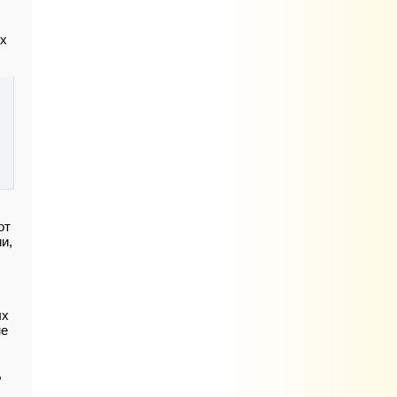
ых
от
и,
ых
не
,