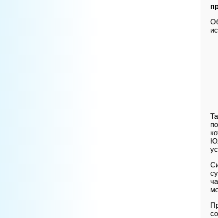
п
Об
ис
Та
по
ко
Юж
ус
Си
су
ча
ме
Пр
со