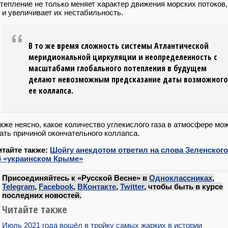
тепление не только меняет характер движения морских потоков,
 и увеличивает их нестабильность.
В то же время сложность системы Атлантической
меридиональной циркуляции и неопределенность с
масштабами глобального потепления в будущем
делают невозможным предсказание даты возможного
ее коллапса.
кже неясно, какое количество углекислого газа в атмосфере мо
ать причиной окончательного коллапса.
итайте также:
Шойгу анекдотом ответил на слова Зеленского
б «украинском Крыме»
Присоединяйтесь к «Русской Весне» в
Одноклассниках
,
Telegram
,
Facebook
,
ВКонтакте
,
Twitter
, чтобы быть в курсе
последних новостей.
Читайте также
Июль 2021 года вошёл в тройку самых жарких в истории