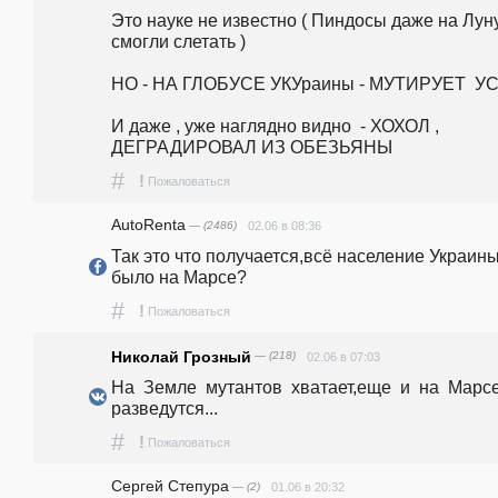
Это науке не известно ( Пиндосы даже на Луну
смогли слетать )

НО - НА ГЛОБУСЕ УКУраины - МУТИРУЕТ  УСЕ
И даже , уже наглядно видно  - ХОХОЛ , 
ДЕГРАДИРОВАЛ ИЗ ОБЕЗЬЯНЫ  
#
!
Пожаловаться
AutoRenta
— (2486)
02.06 в 08:36
Так это что получается,всё население Украины
было на Марсе?
#
!
Пожаловаться
Николай Грозный
— (218)
02.06 в 07:03
На  Земле  мутантов  хватает,еще  и  на  Марсе 
разведутся...
#
!
Пожаловаться
Сергей Степура
— (2)
01.06 в 20:32