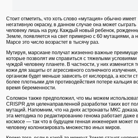
Стоит отметить, что хоть слово «мутация» обычно имеет
негативную окраску, в данном случае она может сыграть
человеку лишь на руку. Каждый новый ребенок, рожденн
Земле, появляется на свет примерно с 60 мутациями, а 
Марсе это число возрастет в тысячу раз.
Мутируя, марсиане получат жизненно важные преимуще
которые позволят им справиться с тяжелыми условиями
чуждой человеку планете. В частности, у них изменится т
кожи для защиты от агрессивного солнечного излучения,
организм будет меньше зависеть от кислорода, а кости с
более плотными для противодействия потере кальция в
время беременности.
Соломон также предположил, что мы можем использова
CRISPR для целенаправленной разработки таких вот по
мутаций. Напомним, что на днях астронавты МКС доказал
эта методика по редактированию генома работает даже 
космосе — так что в будущем генная инженерия может п
человеку колонизировать множество иных миров.
Кроме того, если в какой-то момент Земля станет непри