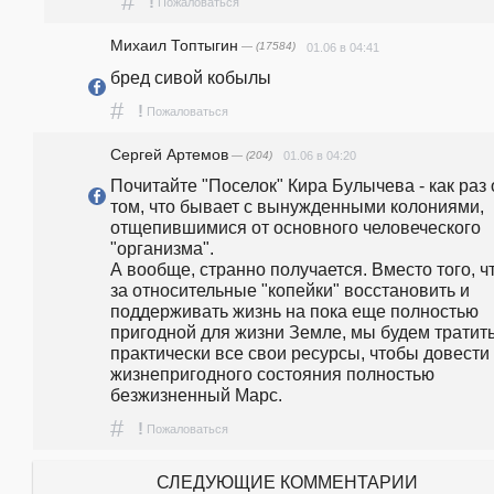
#
!
Пожаловаться
Михаил Топтыгин
— (17584)
01.06 в 04:41
бред сивой кобылы
#
!
Пожаловаться
Сергей Артемов
— (204)
01.06 в 04:20
Почитайте "Поселок" Кира Булычева - как раз о
том, что бывает с вынужденными колониями, 
отщепившимися от основного человеческого 
"организма".

А вообще, странно получается. Вместо того, ч
за относительные "копейки" восстановить и 
поддерживать жизнь на пока еще полностью 
пригодной для жизни Земле, мы будем тратить
практически все свои ресурсы, чтобы довести 
жизнепригодного состояния полностью 
безжизненный Марс.
#
!
Пожаловаться
СЛЕДУЮЩИЕ КОММЕНТАРИИ