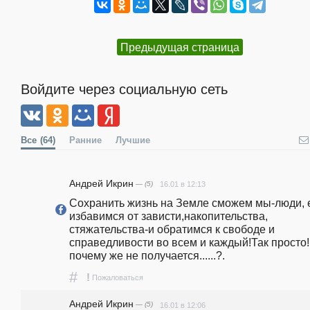
Предыдущая страница
Войдите через социальную сеть
Все
(64)
Ранние
Лучшие
Андрей Икрин
— (5)
16.01 в 12:13
Сохранить жизнь на Земле сможем мы-люди, е
избавимся от зависти,накопительства, 
стяжательства-и обратимся к свободе и 
справедливости во всем и каждый!Так просто!
почему же не получается......?.
#
!
Пожаловаться
Андрей Икрин
— (5)
16.01 в 12:06