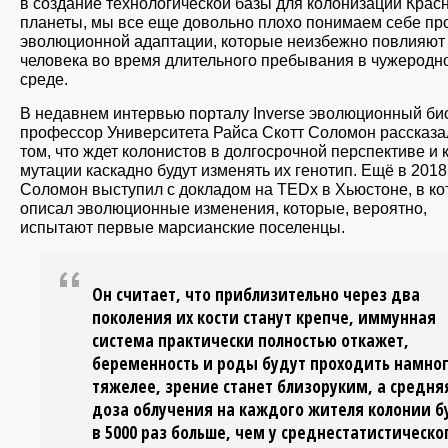
в создание технологической базы для колонизации Крас
планеты, мы все еще довольно плохо понимаем себе пр
эволюционной адаптации, которые неизбежно повлияют
человека во время длительного пребывания в чужеродн
среде.
В недавнем интервью порталу Inverse эволюционный би
профессор Университета Райса Скотт Соломон рассказа
том, что ждет колонистов в долгосрочной перспективе и 
мутации каскадно будут изменять их генотип. Ещё в 2018
Соломон выступил с докладом на TEDx в Хьюстоне, в к
описал эволюционные изменения, которые, вероятно,
испытают первые марсианские поселенцы.
Он считает, что приблизительно через два
поколения их кости станут крепче, иммунная
система практически полностью откажет,
беременность и роды будут проходить намно
тяжелее, зрение станет близоруким, а средня
доза облучения на каждого жителя колонии б
в 5000 раз больше, чем у среднестатистическо