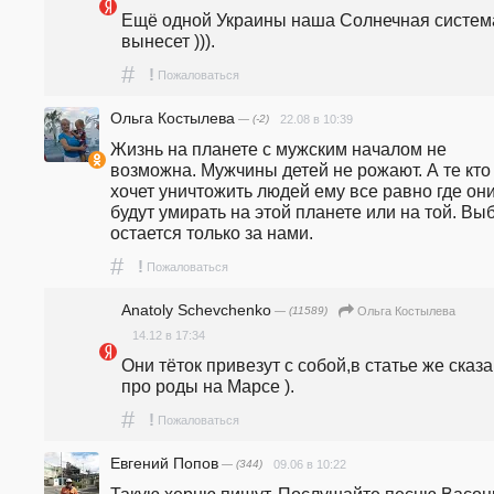
Ещё одной Украины наша Солнечная система
вынесет ))).
#
!
Пожаловаться
Ольга Костылева
— (-2)
22.08 в 10:39
Жизнь на планете с мужским началом не 
возможна. Мужчины детей не рожают. А те кто 
хочет уничтожить людей ему все равно где они
будут умирать на этой планете или на той. Выб
#
!
Пожаловаться
Anatoly Schevchenko
— (11589)
Ольга Костылева
14.12 в 17:34
Они тёток привезут с собой,в статье же сказа
про роды на Марсе ).
#
!
Пожаловаться
Евгений Попов
— (344)
09.06 в 10:22
Такую херню пишут. Послушайте песню Васоцк