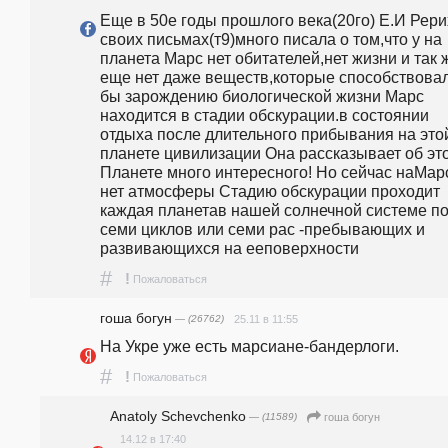
Еще в 50е годы прошлого века(20го) Е.И Рерих
своих письмах(т9)много писала о том,что y на 
планета Марс нет обитателей,нет жизни и так ж
еще нет даже веществ,которые способствовал
бы зарождению биологической жизни Марс 
находится в стадии обскурации.в состоянии 
отдыха после длительного прибывания на этой
планете цивилизации Она рассказывает об это
Планете много интересного! Но сейчас наМарс
нет атмосферы Стадию обскурации проходит 
каждая планетав нашей солнечной системе по
семи циклов или семи рас -пребывающих и 
развивающихся на ееповерхности
#
!
Пожаловаться
гоша богун
— (26762)
25.11 в 11:55
На Укре уже есть марсиане-бандерлоги.
#
!
Пожаловаться
Anatoly Schevchenko
— (11589)
гоша богун
14.12 в 17:40