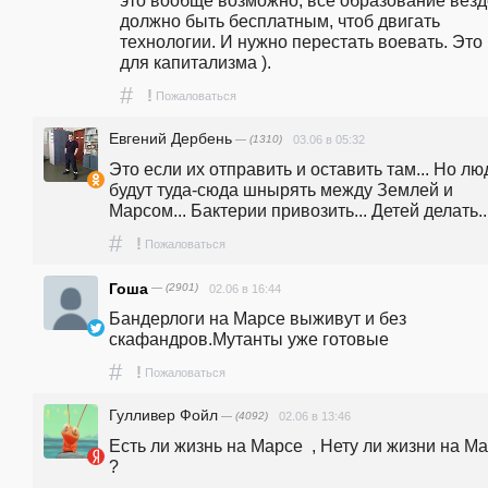
это вообще возможно, всё образование везде
должно быть бесплатным, чтоб двигать 
технологии. И нужно перестать воевать. Это 
для капитализма ).
#
!
Пожаловаться
Евгений Дербень
— (1310)
03.06 в 05:32
Это если их отправить и оставить там... Но люд
будут туда-сюда шнырять между Землей и 
Марсом... Бактерии привозить... Детей делать..
#
!
Пожаловаться
Гоша
— (2901)
02.06 в 16:44
Бандерлоги на Марсе выживут и без 
скафандров.Мутанты уже готовые
#
!
Пожаловаться
Гулливер Фойл
— (4092)
02.06 в 13:46
Есть ли жизнь на Марсе  , Нету ли жизни на Ма
?
