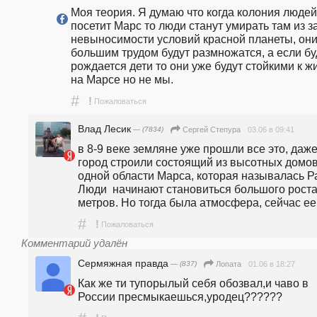
Моя теория. Я думаю что когда колония людей 
посетит Марс то люди станут умирать там из за
невыносимости условий красной планеты, они 
большим трудом будут размножатся, а если буд
рождается дети то они уже будут стойкими к жи
на Марсе но не мы.
#
!
Пожаловаться
Влад Лесик
— (7834)
03.06 в 09:41
Сергей Степура
в 8-9 веке земляне уже прошли все это, даже
город строили состоящий из высотных домов 
одной области Марса, которая называлась Ра
Люди  начинают становиться большого роста 
метров. Но тогда была атмосфера, сейчас ее
#
!
Пожаловаться
Комментарий удалён
Сермяжная правда
— (837)
01.06 в 18:27
Лопата
Как же ти тупорылый себя обозвал,и чаво в 
России пресмыкаешься,уродец??????