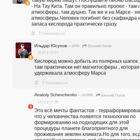
- На Тау Кита. Там он правильно пропел - там н
атмосферы, там душно. Так же и на Марсе - нет
атмосферы.Человек погибнет без скафандра и
запаса кислорода практически сразу.
#
!
Пожаловаться
Ильдар Юсупов
— (438)
Евгений Попов
05.07 в 13:17
Кислород можно добыть из полярных шапок .
там практически нет магнитосферы , которая 
удерживала атмосферу Марса 
#
!
Пожаловаться
Anatoly Schevchenko
— (11589)
Евгений Попов
14.12 в 17:38
Это всё мечты фантастов - терраформирован
что у человечества появятся технологии по 
формированию на подходящих для этой 
процедуры планете благоприятного для 
проживания землян климата.Но для того, есд