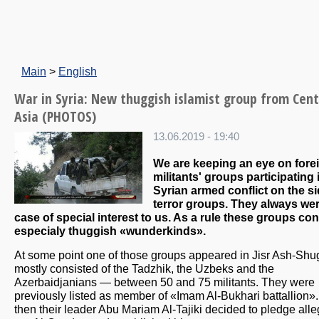
Main
>
English
War in Syria: New thuggish islamist group from Cent
Asia (PHOTOS)
13.06.2019 - 19:40
We are keeping an eye on fore
militants' groups participating 
Syrian armed conflict on the si
terror groups. They always wer
case of special interest to us. As a rule these groups con
especialy thuggish «wunderkinds».
At some point one of those groups appeared in Jisr Ash-Shugu
mostly consisted of the Tadzhik, the Uzbeks and the
Azerbaidjanians — between 50 and 75 militants. They were
previously listed as member of «Imam Al-Bukhari battallion».
then their leader Abu Mariam Al-Tajiki decided to pledge all