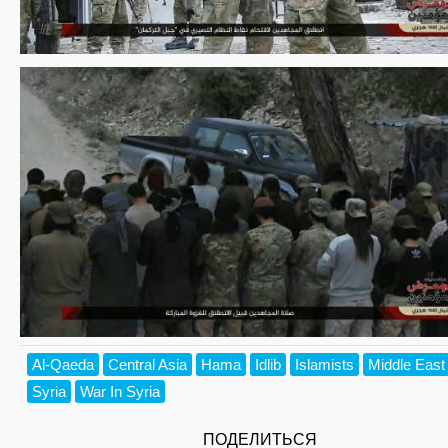
Al-Qaeda
Central Asia
Hama
Idlib
Islamists
Middle East
Syria
War In Syria
ПОДЕЛИТЬСЯ