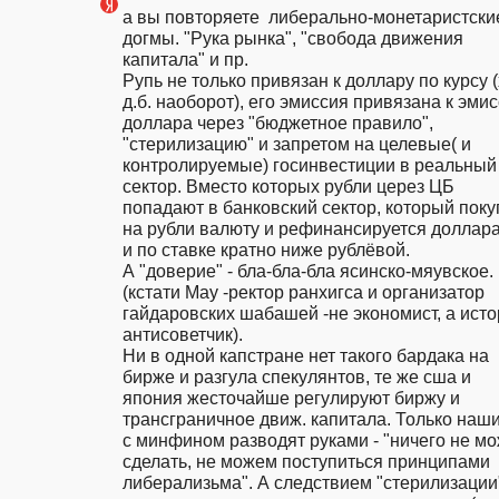
а вы повторяете  либерально-монетаристские
догмы. "Рука рынка", "свобода движения 
капитала" и пр.

Рупь не только привязан к доллару по курсу (
д.б. наоборот), его эмиссия привязана к эмис
доллара через "бюджетное правило", 
"стерилизацию" и запретом на целевые( и 
контролируемые) госинвестиции в реальный 
сектор. Вместо которых рубли церез ЦБ 
попадают в банковский сектор, который покуп
на рубли валюту и рефинансируется доллара
и по ставке кратно ниже рублёвой.

А "доверие" - бла-бла-бла ясинско-мяувское.

(кстати Мау -ректор ранхигса и организатор 
гайдаровских шабашей -не экономист, а исто
антисоветчик).

Ни в одной капстране нет такого бардака на 
бирже и разгула спекулянтов, те же сша и 
япония жесточайше регулируют биржу и 
трансграничное движ. капитала. Только наши
с минфином разводят руками - "ничего не мо
сделать, не можем поступиться принципами 
либерализьма". А следствием "стерилизации"