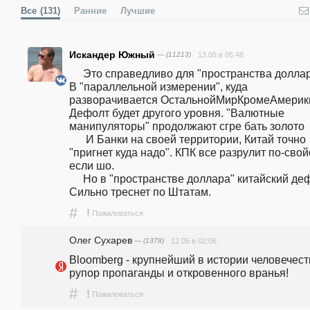
Все
(131)
Ранние
Лучшие
Искандер Южный
— (11213)
13.05 в 05:48
     Это справедливо для "пространства доллара".  
В "параллельной измерении", куда 
разворачивается ОстальнойМирКромеАмерики
Дефолт будет другого уровня. "Валютные 
манипуляторы" продолжают сгре бать золото

      И Банки на своей территории, Китай точно 
"пригнет куда надо". КПК все разрулит по-свойс
если шо.  

     Но в "пространстве доллара" китайский дефолт 
Сильно треснет по Штатам.    
#
!
Пожаловаться
Олег Сухарев
— (1378)
12.05 в 02:06
Bloomberg - крупнейший в истории человечест
рупор пропаганды и откровенного вранья! 
#
!
Пожаловаться