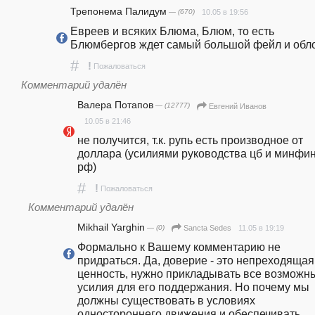
Трепонема Палидум
— (670)
10.05 в 19:56
Евреев и всяких Блюма, Блюм, то есть 
Блюмбергов ждет самый большой фейл и обл
#
!
Пожаловаться
Комментарий удалён
Валера Потапов
— (12777)
Евгений Иванов
10.05 в 21:46
не получится, т.к. рупь есть производное от 
доллара (усилиями руководства цб и минфин
рф)
#
!
Пожаловаться
Комментарий удалён
Mikhail Yarghin
— (0)
11.05 в 19:19
Sancta Sedes
Формально к Вашему комментарию не 
придраться. Да, доверие - это непреходящая 
ценность, нужно прикладывать все возможны
усилия для его поддержания. Но почему мы 
должны существовать в условиях 
одностороннего движения и обеспечивать 