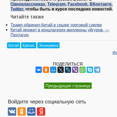
Одноклассниках
,
Telegram
,
Facebook
,
ВКонтакте
,
Twitter
, чтобы быть в курсе последних новостей.
Читайте также
Трамп обвинил Китай в срыве торговой сделки
Китай держит в концлагерях миллионы уйгуров, —
Пентагон
Китай
Кризис
Экономика
И
ПОДЕЛИТЬСЯ
Предыдущая страница
Войдите через социальную сеть