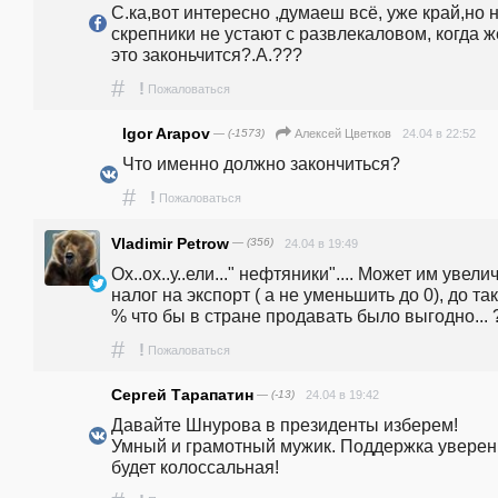
С.ка,вот интересно ,думаеш всё, уже край,но н
скрепники не устают с развлекаловом, когда же
это законьчится?.А.???
#
!
Пожаловаться
Igor Arapov
— (-1573)
24.04 в 22:52
Алексей Цветков
Что именно должно закончиться?
#
!
Пожаловаться
Vladimir Petrow
— (356)
24.04 в 19:49
Ох..ох..у..ели..." нефтяники".... Может им увелич
налог на экспорт ( а не уменьшить до 0), до так
% что бы в стране продавать было выгодно... 
#
!
Пожаловаться
Сергей Тарапатин
— (-13)
24.04 в 19:42
Давайте Шнурова в президенты изберем!

Умный и грамотный мужик. Поддержка уверен 
будет колоссальная!