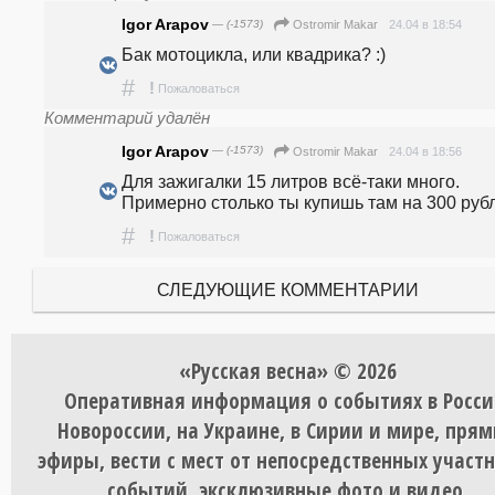
Igor Arapov
— (-1573)
24.04 в 18:54
Ostromir Makar
Бак мотоцикла, или квадрика? :)
#
!
Пожаловаться
Комментарий удалён
Igor Arapov
— (-1573)
24.04 в 18:56
Ostromir Makar
Для зажигалки 15 литров всё-таки много. 
Примерно столько ты купишь там на 300 руб
#
!
Пожаловаться
СЛЕДУЮЩИЕ КОММЕНТАРИИ
«Русская весна» © 2026
Оперативная информация о событиях в Росси
Новороссии, на Украине, в Сирии и мире, пря
эфиры, вести с мест от непосредственных участ
событий, эксклюзивные фото и видео.