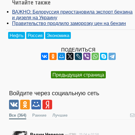
Читайте также
ВАЖНО: Белоруссия приостановила экспорт бензина
и дизеля на Украину
Правительство продлило заморозку цен на бензин
Нефть
Россия
Экономика
ПОДЕЛИТЬСЯ
Предыдущая страница
Войдите через социальную сеть
Все
(364)
Ранние
Лучшие
Вадим Неверов
— (736)
25.04 в 02:58