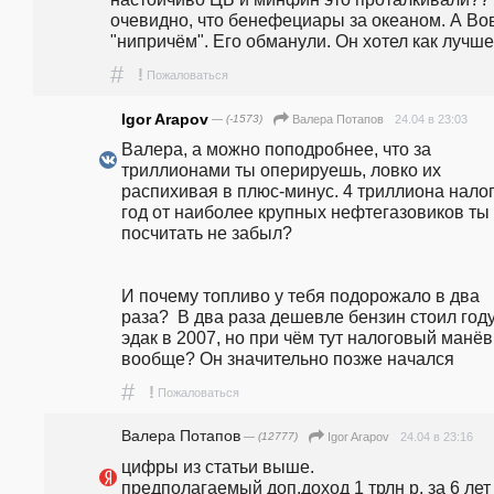
очевидно, что бенефециары за океаном. А Вов
"нипричём". Его обманули. Он хотел как лучше
#
!
Пожаловаться
Igor Arapov
— (-1573)
24.04 в 23:03
Валера Потапов
Валера, а можно поподробнее, что за 
триллионами ты оперируешь, ловко их 
распихивая в плюс-минус. 4 триллиона налог
год от наиболее крупных нефтегазовиков ты 
посчитать не забыл?

И почему топливо у тебя подорожало в два 
раза?  В два раза дешевле бензин стоил году
эдак в 2007, но при чём тут налоговый манёв
вообще? Он значительно позже начался
#
!
Пожаловаться
Валера Потапов
— (12777)
24.04 в 23:16
Igor Arapov
цифры из статьи выше.

предполагаемый доп.доход 1 трлн р. за 6 лет -