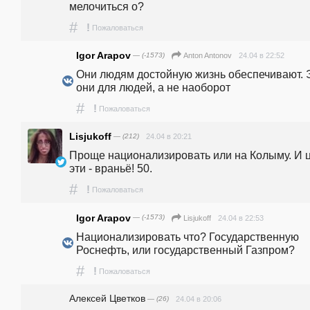
мелочиться о? 
#
!
Пожаловаться
Igor Arapov
— (-1573)
24.04 в 22:52
Anton Antonov
Они людям достойную жизнь обеспечивают. Э
они для людей, а не наоборот
#
!
Пожаловаться
Lisjukoff
— (212)
24.04 в 20:21
Проще национализировать или на Колыму. И ц
эти - враньё! 50.
#
!
Пожаловаться
Igor Arapov
— (-1573)
24.04 в 22:53
Lisjukoff
Национализировать что? Государственную 
Роснефть, или государственный Газпром?
#
!
Пожаловаться
Алексей Цветков
— (26)
24.04 в 20:06