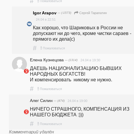
#
!
Пожаловаться
Igor Arapov
— (-1573)
Сергей Тарапатин
24.04 в 22:51
Как хорошо, что Шариковых в России не 
допускают ни до чего, кроме чистки сараев - 
прямого их дела(с)
#
!
Пожаловаться
Елена Кузнецова
— (1314)
24.04 в 19:30
ДАЕШЬ НАЦИОНАЛИЗАЦИЮ БЫВШИХ 
НАРОДНЫХ БОГАТСТВ!

И компенсировать  никому не нужно.
#
!
Пожаловаться
Алег Силин
— (474)
24.04 в 19:00
НИЧЕГО СТРАШНОГО, КОМПЕНСАЦИЯ ИЗ 
НАШЕГО БЮДЖЕТА :)))
#
!
Пожаловаться
Комментарий удалён