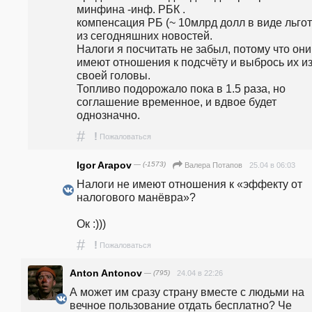
минфина -инф. РБК .

компенсация РБ (~ 10млрд долл в виде льгот) 
из сегодняшних новостей. 

Налоги я посчитать не забыл, потому что они 
имеют отношения к подсчёту и выбрось их из
своей головы.

Топливо подорожало пока в 1.5 раза, но 
соглашение временное, и вдвое будет 
однозначно.
#
!
Пожаловаться
Igor Arapov
— (-1573)
25.04 в 06:03
Валера Потапов
Налоги не имеют отношения к «эффекту от 
налогового манёвра»?

Ок :))) 
#
!
Пожаловаться
Anton Antonov
— (795)
24.04 в 22:26
А может им сразу страну вместе с людьми на 
вечное пользование отдать бесплатно? Че 