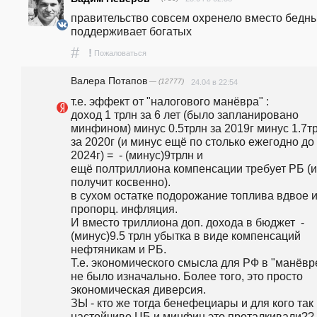
правительство совсем охренело вместо бедны
поддерживает богатых
#
!
Пожаловаться
Валера Потапов
— (12777)
24.04 в 22:54
т.е. эффект от "налогового манёвра" :  

доход 1 трлн за 6 лет (было запланировано 
минфином) минус 0.5трлн за 2019г минус 1.7тр
за 2020г (и минус ещё по столько ежегодно до 
2024г) =  - (минус)9трлн и

ещё полтриллиона компенсации требует РБ (и 
получит косвенно). 

в сухом остатке подорожание топлива вдвое и
пропорц. инфляция. 

И вместо триллиона доп. дохода в бюджет  -
(минус)9.5 трлн убытка в виде компенсаций 
нефтяникам и РБ.

Т.е. экономического смысла для РФ в "манёвре
не было изначально. Более того, это просто 
экономическая диверсия.

ЗЫ - кто же тогда бенефециары и для кого так 
настойчиво ЦБ и минфин это проталкивали?? 