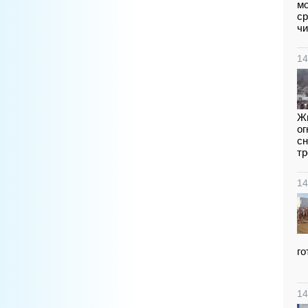
мо
ср
чи
14
Жи
ог
сн
тр
14
го
14