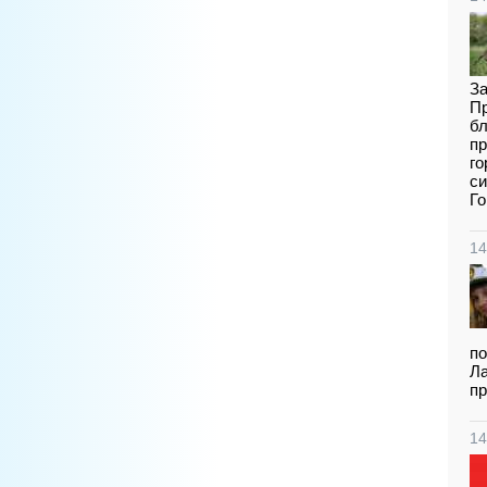
За
Пр
бл
пр
го
си
Го
14
по
Ла
пр
14