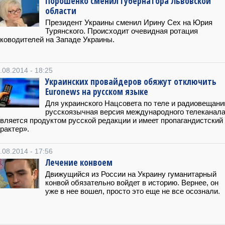
Порошенко сменил губернатора Львовской
области
Президент Украины сменил Ирину Сех на Юрия
Турянского. Происходит очевидная ротация
ководителей на Западе Украины.
.08.2014 - 18:25
Украинских провайдеров обяжут отключить
Euronews на русском языке
Для украинского Нацсовета по теле и радиовещан
русскоязычная версия международного телеканал
вляется продуктом русской редакции и имеет пропагандистский
рактер».
.08.2014 - 17:56
Лечение конвоем
Движущийся из России на Украину гуманитарный
конвой обязательно войдет в историю. Вернее, он
уже в нее вошел, просто это еще не все осознали.