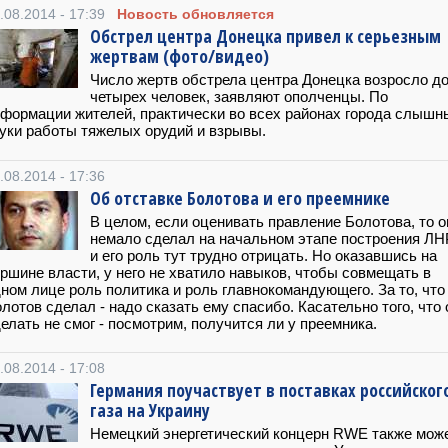
.08.2014 - 17:39
Новость обновляется
Обстрел центра Донецка привел к серьезным
жертвам (фото/видео)
Число жертв обстрела центра Донецка возросло д
четырех человек, заявляют ополченцы. По
формации жителей, практически во всех районах города слышн
уки работы тяжелых орудий и взрывы.
.08.2014 - 17:36
Об отставке Болотова и его преемнике
В целом, если оценивать правление Болотова, то о
немало сделал на начальном этапе построения ЛН
и его роль тут трудно отрицать. Но оказавшись на
ршине власти, у него не хватило навыков, чтобы совмещать в
ном лице роль политика и роль главнокомандующего. За то, что
лотов сделал - надо сказать ему спасибо. Касательно того, что 
елать не смог - посмотрим, получится ли у преемника.
.08.2014 - 17:08
Германия поучаствует в поставках российског
газа на Украину
Немецкий энергетический концерн RWE также мож