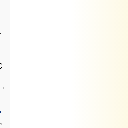
о
ы
н
Р
он
о
ет