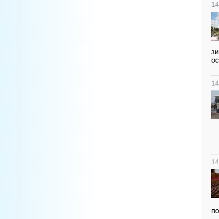
14
зи
ос
14
14
по