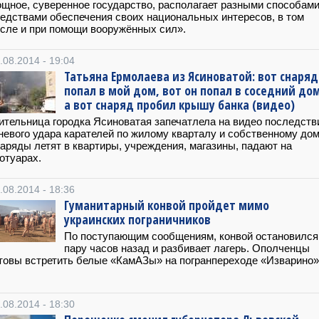
щное, суверенное государство, располагает разными способами
едствами обеспечения своих национальных интересов, в том
сле и при помощи вооружённых сил».
.08.2014 - 19:04
Татьяна Ермолаева из Ясиноватой: вот снаряд
попал в мой дом, вот он попал в соседний дом
а вот снаряд пробил крышу банка (видео)
тельница городка Ясиноватая запечатлела на видео последств
невого удара карателей по жилому кварталу и собственному дом
аряды летят в квартиры, учреждения, магазины, падают на
отуарах.
.08.2014 - 18:36
Гуманитарный конвой пройдет мимо
украинских пограничников
По поступающим сообщениям, конвой остановился
пару часов назад и разбивает лагерь. Ополченцы
товы встретить белые «КамАЗы» на погранпереходе «Изварино»
.08.2014 - 18:30