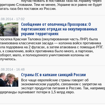
поучаствовать в поставках газа на Украину через
рриторию Словакии. Тем не менее, Украине все равно не будет
атать газа без поставок из России.
.08.2014 - 17:02
Сообщение от ополченца Прохорова: О
партизанских отрядах на оккупированных
украми территориях
поселка Красная Таловка (оккупированная часть ЛНР) была
ганизована классическая засада — колонна войск противника
ла подорвана на 2 фугасах, а затем атакована с помощью РПГ.
, к сожалению, войск противника было много, а партизан,
оборот, мало, и полноценного уничтожения колонны не
лучилось.
.08.2014 - 16:48
Страны ЕС в капкане санкций России
Все чаще европейские страны говорят об
экономическом ущербе, связанном с запретом на
экспорт продуктов питания в Россию. Так, например
дерланды оценивают потери в 1,5 млрд евро.