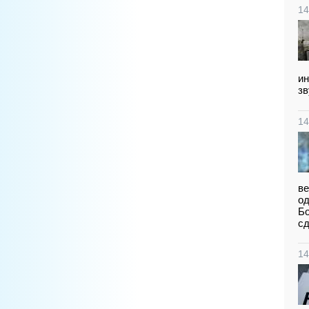
14
ин
зв
14
ве
од
Бо
сд
14