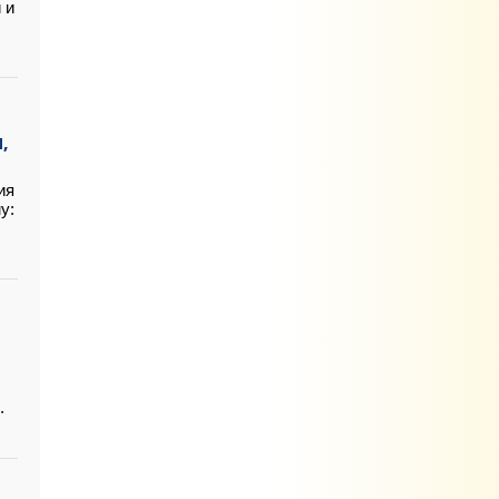
 и
,
ия
у:
.