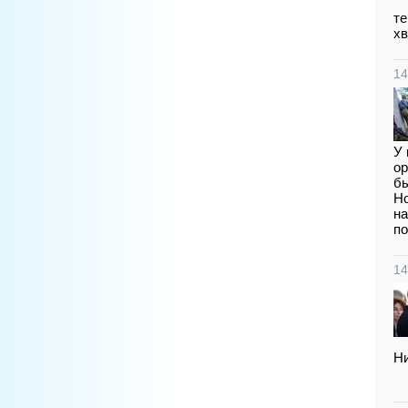
те
хв
14
У 
ор
бы
Но
на
по
14
Ни