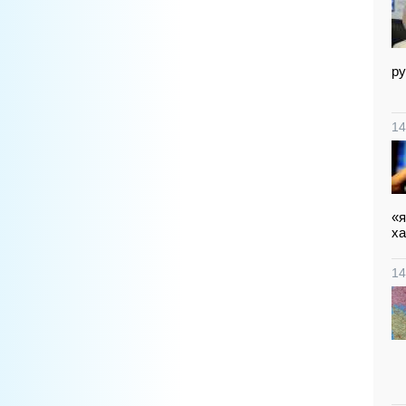
ру
14
«я
ха
14