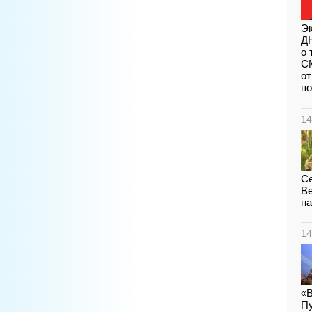
Эк
ДН
о 
СМ
от
п
14
Се
Ве
на
14
«В
Пу