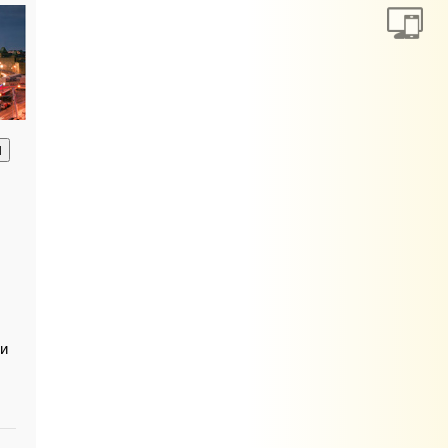
анию
ои