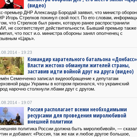
(видео)
с-премьер ДНР Александр Бородай заявил, что министр оборо
Р Игорь Стрелков покинул свой пост. По его словам, информац
том, что Стрелков был ранен, которую ранее распространили
И, не соответствует действительности. Бывший премьер также
метил, что пост и.o. министра обороны занял ополченец с
озывным «Царь».
.08.2014 - 19:23
Командир карательного батальона «Донбасс»
Власти жестоко обманули жителей страны,
заставив идти войной друг на друга (видео)
мён Семенченко записал видеообращение к депутатам
рховной рады Украины в котором признался, что украинский
род нарочно столкнули лбами друг с другом.
.08.2014 - 19:07
Россия располагает всеми необходимыми
ресурсами для проведения миролюбивой
внешней политики
нешняя политика России должна быть миролюбивой», — сказа
тин и добавил: «Россия, так же как и любое другое большое,