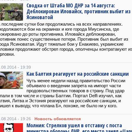
Сводка от Штаба МО ДНР за 14 августа:
Деблокирован Иловайск, противник выбит из
Ясиноватой
 последние сутки бои продолжались на всех направлениях.
одолжаются бои на окраинах и юге города Миусинска, где
окировано до роты противника. Иловайск деблокирован,
отивник понес существенные потери. Противник был выбит из
рода Ясиноватая. Идут тяжелые бои у Енакиево, украинские
ловики продолжают обстрел города, ополченцы контратакуют и
рловки.
.08.2014 - 19:39
Как Балтия реагирует на российские санкции
Чуть менее недели назад правительство России
объявило о введении запрета на импорт части
продовольственных товаров в страну. Под удар
пали в том числе и страны Балтии. Портал Delfi изучил, как
твия, Литва и Эстония реагируют на российские санкции, и
ишел к выводу, что «плана Б», похоже, не было ни у кого.
.08.2014 - 19:26
Новость обновляется
Молния: Стрелков ушел в отставку с поста
министра обороны ДНР, его место занял «Цар