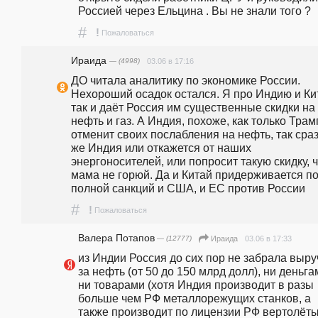
Россией через Ельцина . Вы не знали того ? 
#
!
Пожаловаться
Ираида
— (4998)
03.06 в 17:16
ДО читала аналитику по экономике России. 
Нехороший осадок остался. Я про Индию и Кит
так и даёт Россия им существенные скидки на 
нефть и газ. А Индия, похоже, как только Трамп
отменит своих послабления на нефть, так сраз
же Индия или откажется от наших 
энергоносителей, или попросит такую скидку, ч
мама не горюй. Да и Китай придерживается по
полной санкций и США, и ЕС против России
#
!
Пожаловаться
Валера Потапов
— (12777)
03.06 в 17:33
Ираида
из Индии Россия до сих пор не забрала выруч
за нефть (от 50 до 150 млрд долл), ни деньгам
ни товарами (хотя Индия производит в разы 
больше чем РФ металлорежущих станков, а 
также производит по лицензии РФ вертолёты