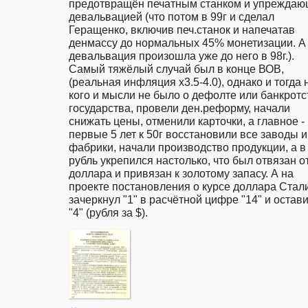
предотвращён печатным станком и упреждаю
девальвацией (что потом в 99г и сделал 
Геращенко, включив печ.станок и напечатав 
денмассу до нормальных 45% монетизации. А 
девальвация произошла уже до него в 98г.). 
Самый тяжёлый случай был в конце ВОВ, 
(реальная инфляция х3.5-4.0), однако и тогда н
кого и мысли не было о дефолте или банкротст
государства, провели ден.реформу, начали 
снижать цены, отменили карточки, а главное - 
первые 5 лет к 50г восстановили все заводы и 
фабрики, начали производство продукции, а в 
рубль укрепился настолько, что был отвязан от
доллара и привязан к золотому запасу. А на 
проекте постановления о курсе доллара Стали
зачеркнул "1" в расчётной цифре "14" и остави
"4" (рубля за $).