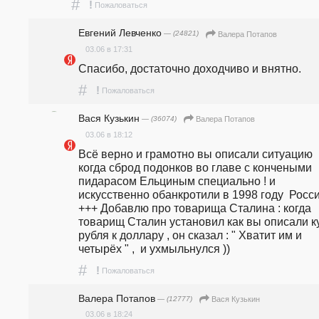
#
!
Пожаловаться
Евгений Левченко
— (24821)
Валера Потапов
03.06 в 17:31
Спасибо, достаточно доходчиво и внятно.
#
!
Пожаловаться
Вася Кузькин
— (36074)
Валера Потапов
03.06 в 18:12
Всё верно и грамотно вы описали ситуацию 
когда сброд подонков во главе с кончеными 
пидарасом Ельциным специально ! и 
искусственно обанкротили в 1998 году  Росси
+++ Добавлю про товарища Сталина : когда 
товарищ Сталин установил как вы описали ку
рубля к доллару , он сказал : " Хватит им и 
четырёх " ,  и ухмыльнулся ))
#
!
Пожаловаться
Валера Потапов
— (12777)
Вася Кузькин
03.06 в 18:24