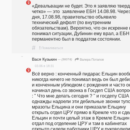
«Девальвации не будет. Это я заявляю твердо
четко» — это  заявление ЕБН 14.08.98. Через
дня, 17.08.98, правительство объявило 
технический дефолт (по внутренним 
обязательствам). Вероятно, что он искренне н
понимал ситуации, Дубинин ему врал, а ЕБН 
перманентно был в поддатом состоянии.
#
!
Пожаловаться
Вася Кузькин
— (36074)
Валера Потапов
03.06 в 18:31
Всё верно : конченный пидарас Ельцин вооб
никогда ничего не понимал ведь он был деби
и конченным ублюдком с рождения и часто он
начинал день со звонка в Госдеп США вопро
: " Что мне делать сегодня ? " и госдепу США 
однажды надоели эти дебильные звонки тупо
мразоты Ельцина и они приказали Ельцину 
открыть отдел ЦРУ прямо в Кремле что и сде
Ельцин и почти целый этаж в Кремле Ельцин 
отдал под отделение ЦРУ и там в кабинетах 
открыто сидели работники ЦРУ и руководили 