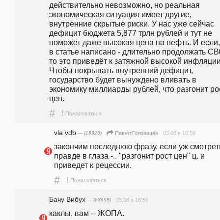
действительно невозможно, но реальная 
экономическая ситуация имеет другие, 
внутренние скрытые риски. У нас уже сейчас 
дефицит бюджета 5,877 трлн рублей и тут не 
поможет даже высокая цена на нефть. И если, 
в статье написано - длительно продолжать СВО
то это приведёт к затяжной высокой инфляции.
Чтобы покрывать внутренний дефицит, 
государство будет вынуждено вливать в 
экономику миллиарды рублей, что разгонит рос
цен. 
#
!
Пожаловаться
vla vdb
— (15925)
03.06 в 16:58
Павел Головачёв
закончим последнюю фразу, если уж смотреть
правде в глаза -.. "разгонит рост цен" ц. и 
приведет к рецессии.
#
!
Пожаловаться
Бачу Вибух
— (63698)
03.06 в 16:50
каклы, вам -- ЖОПА.