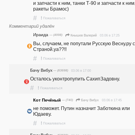
и запчасти к ним, танки Т-90 и запчасти к ним,
ракеты Брамос)
#
!
Пожаловаться
Комментарий удалён
Ираида
— (4998)
03.06 в 17:25
Кнышев Валерий
Вы, случаем, не попутали Русскую Весну.ру с
Страной.уа??!!
#
!
Пожаловаться
Бачу Вибух
— (63698)
03.06 в 17:00
Осталось уконтропупить СахипЗадовну.
#
!
Пожаловаться
Кот Печёный
— (740)
03.06 в 17:45
Бачу Вибух
не поможет. Путин назначит Заботкина или 
Юдаеву.
#
!
Пожаловаться