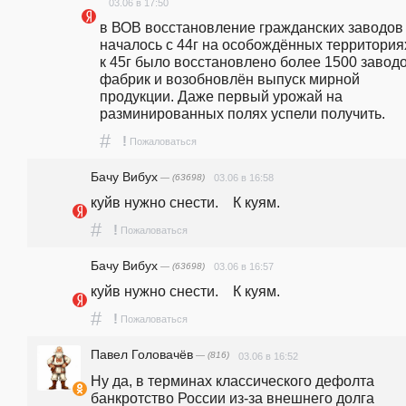
03.06 в 17:50
в ВОВ восстановление гражданских заводов 
началось с 44г на особождённых территориях,
к 45г было восстановлено более 1500 заводо
фабрик и возобновлён выпуск мирной 
продукции. Даже первый урожай на 
разминированных полях успели получить.
#
!
Пожаловаться
Бачу Вибух
— (63698)
03.06 в 16:58
куйв нужно снести.    К куям.
#
!
Пожаловаться
Бачу Вибух
— (63698)
03.06 в 16:57
куйв нужно снести.    К куям.
#
!
Пожаловаться
Павел Головачёв
— (816)
03.06 в 16:52
Ну да, в терминах классического дефолта 
банкротство России из-за внешнего долга 