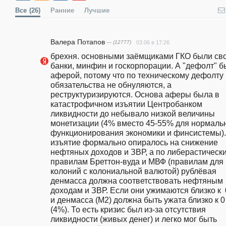
Все
(26)
Ранние
Лучшие
Валера Потапов
— (12777)
03.06 в 17:26
брехня. основными заёмщиками ГКО были сво
банки, минфин и госкорпорации. А "дефолт" б
аферой, потому что по техническому дефолту 
обязательства не обнуляются, а 
реструктуризируются. Основа аферы была в 
катастрофичном изъятии Центробанком 
ликвидности до небывало низкой величины 
монетизации (4% вместо 45-55% для нормальн
функционирования экономики и финсистемы). 
изъятие формально опиралось на снижение 
нефтяных доходов и ЗВР, а по либерастически
правилам Бреттон-вуда и МВФ (правилам для 
колоний с колониальной валютой) рублёвая 
денмасса должна соответствовать нефтяным 
доходам и ЗВР. Если они ужимаются близко к  0
и денмасса (М2) должна быть ужата близко к 0 
(4%). То есть кризис был из-за отсутствия 
ликвидности (живых денег) и легко мог быть 