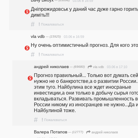
Бачу Вибух
— (63698)
03.06 в 16:59
Днiпрожидовськ у даний час дуже гарно горить 
димiть!!!
#
!
Пожаловаться
vla vdb
— (15925)
03.06 в 16:59
Ну очень оптимистичный прогноз. Для кого эт
#
!
Пожаловаться
андpeй николаев
— (69680)
03.06 в 17:10
vla vdb
Прогноз правильный... Только вот думать сей
нужно не о банкротстве,а о развитии России...
этим туго. Найбулина все ждет иносраные 
инвестиции,а они только в добычу сырья гот
вкладываться. Развивать промышленность в 
России никому из иносранцев не нужно...Да и
Найбулиной тоже.
#
!
Пожаловаться
Валера Потапов
— (12777)
андpeй николаев