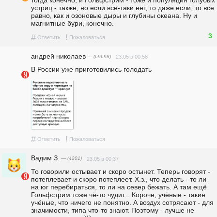
тогда конечно, и Гольфстрим - тоже и популяция голубых 
устриц - также, но если все-таки нет, то даже если, то все 
равно, как и озоновые дыры и глубины океана. Ну и 
магнитные бури, конечно.   
3
#
!
Ответить
Пожаловаться
андpeй николаев
— (69698)
23.05 в 00:58
В России уже приготовились голодать
#
!
Ответить
Пожаловаться
Вадим З.
— (4201)
23.05 в 00:37
То говорили остывает и скоро остынет. Теперь говорят - 
потеплевает и скоро потеплеет. Х.з., что делать - то ли 
на юг перебираться, то ли на север бежать. А там ещё 
Гольфстрим тоже чё-то чудит... Короче, учёные - такие 
учёные, что ничего не понятно. А воздух сотрясают - для 
значимости, типа что-то знают. Поэтому - лучше не 