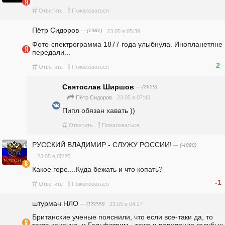
#
!
Ответить
Пожаловаться
Пётр Сидоров
— (1981)
23.05 в 05:39
Фото-спектрограмма 1877 года улыбнула. Инопланетяне 
передали...
2
#
!
Ответить
Пожаловаться
Святослав Ширшов
— (2659)
23.05 в 07:43
Пётр Сидоров
Пипл обязан хавать ))
#
!
Ответить
Пожаловаться
РУССКИЙ ВЛАДИМИР - СЛУЖУ РОССИИ!
— (-4090)
23.05 в 05:20
Какое горе....Куда бежать и что копать?
-1
#
!
Ответить
Пожаловаться
штурман НЛО
— (13299)
23.05 в 04:27
Британские ученые пояснили, что если все-таки да, то 