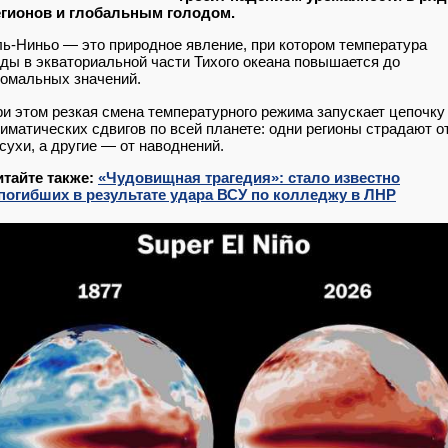
егионов и глобальным голодом.
ь-Ниньо — это природное явление, при котором температура
ды в экваториальной части Тихого океана повышается до
омальных значений.
и этом резкая смена температурного режима запускает цепочку
иматических сдвигов по всей планете: одни регионы страдают о
сухи, а другие — от наводнений.
итайте также:
«Чудовищная трагедия»: стало известно
 погибших в результате удара ВСУ по колледжу в ЛНР