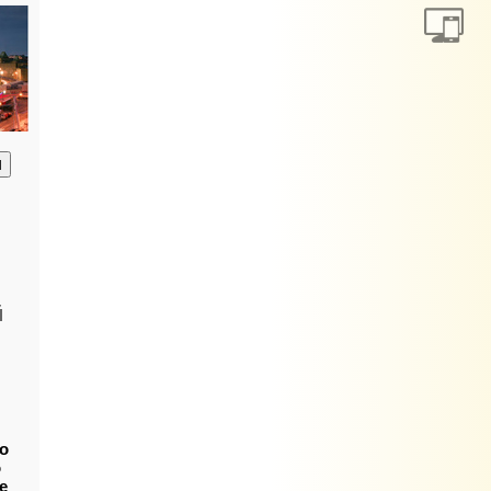
анию
й
о
о
е