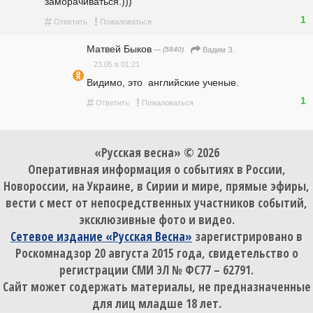
заморачиваться.)))
1
#
!
Ответить
Пожаловаться
Матвей Быков
— (5840)
Вадим З.
23.05 в 01:21
Видимо, это  английские ученые.
1
#
!
Ответить
Пожаловаться
«Русская весна» © 2026
Оперативная информация о событиях в России,
Новороссии, на Украине, в Сирии и мире, прямые эфиры,
вести с мест от непосредственных участников событий,
эксклюзивные фото и видео.
Сетевое издание «Русская Весна»
зарегистрировано в
Роскомнадзор 20 августа 2015 года, свидетельство о
регистрации СМИ ЭЛ № ФС77 – 62791.
Сайт может содержать материалы, не предназначенные
для лиц младше 18 лет.