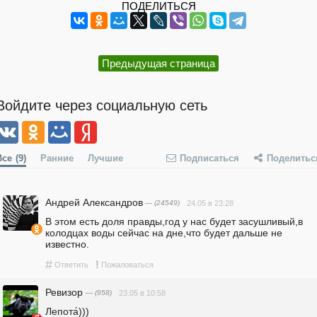
ПОДЕЛИТЬСЯ
Предыдущая страница
Войдите через социальную сеть
Все
(9)
Ранние
Лучшие
Подписаться
Поделитьс
Андрей Александров
— (24549)
24.05 в 23:28
В этом есть доля правды,год у нас будет засушливый,в 
колодцах воды сейчас на дне,что будет дальше не 
известно.
#
!
Ответить
Пожаловаться
Ревизор
— (958)
23.05 в 10:58
Лепота́)))