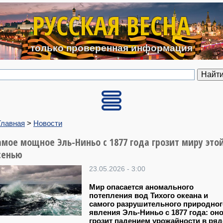
Перейти к основному содерж
РУССКАЯ ВЕСНА
только проверенная информация
Главная
>
Новости
амое мощное Эль-Ниньо с 1877 года грозит миру это
сенью
23.05.2026 - 3:00
Мир опасается аномального
потепления вод Тихого океана и
самого разрушительного природног
явления Эль-Ниньо с 1877 года: он
грозит падением урожайности в ряд