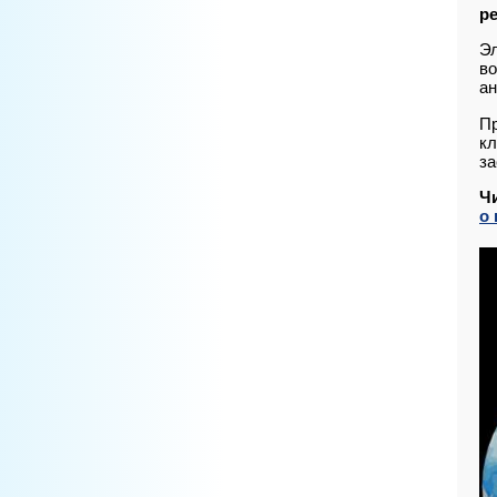
р
Эл
во
ан
Пр
кл
за
Ч
о