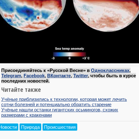
Присоединяйтесь к «Русской Весне» в
Одноклассниках
,
Telegram
,
Facebook
,
ВКонтакте
,
Twitter
, чтобы быть в курсе
последних новостей.
Читайте также
Учёные приблизились к технологии, которая может лечить
сотни болезней и потенциально обратить старение
Учёные нашли останки гигантских осьминогов, схожих
размерами с кракенами
Новости
Природа
Происшествия